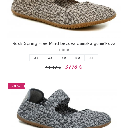
Rock Spring Free Mind béžová dámska gumičková
obuv
37
38
39
40
41
37.78 €
44.40 €
20 %