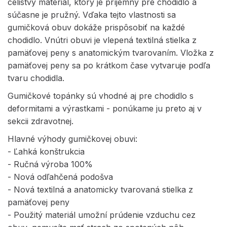
celistvý materiál, ktorý je príjemný pre chodidlo a
súčasne je pružný. Vďaka tejto vlastnosti sa
gumičková obuv dokáže prispôsobiť na každé
chodidlo. Vnútri obuvi je vlepená textilná stielka z
pamäťovej peny s anatomickým tvarovaním. Vložka z
pamäťovej peny sa po krátkom čase vytvaruje podľa
tvaru chodidla.
Gumičkové topánky sú vhodné aj pre chodidlo s
deformitami a výrastkami - ponúkame ju preto aj v
sekcii zdravotnej.
Hlavné výhody gumičkovej obuvi:
- Ľahká konštrukcia
- Ručná výroba 100%
- Nová odľahčená podošva
- Nová textilná a anatomicky tvarovaná stielka z
pamäťovej peny
- Použitý materiál umožní prúdenie vzduchu cez