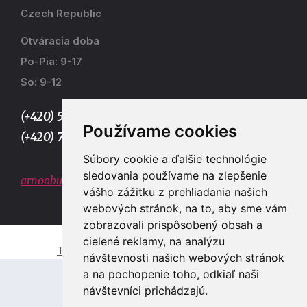
Czech Republic
Otváracia doba
Po-Pia: 9-17
So: 9-12
(+420) 577 915 036,
Používame cookies
(+420) 773 667 390
Súbory cookie a ďalšie technológie
sledovania používame na zlepšenie
arnoobuv@gmail.com
vášho zážitku z prehliadania našich
webových stránok, na to, aby sme vám
zobrazovali prispôsobený obsah a
cielené reklamy, na analýzu
Tvorba e-shopů a webových stránek Zlín
návštevnosti našich webových stránok
a na pochopenie toho, odkiaľ naši
návštevníci prichádzajú.