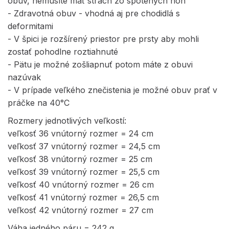
obuv, nemusíte mať strach zo spotených nôh
- Zdravotná obuv - vhodná aj pre chodidlá s
deformitami
- V špici je rozšírený priestor pre prsty aby mohli
zostať pohodlne roztiahnuté
- Pätu je možné zošliapnuť potom máte z obuvi
nazúvak
- V prípade veľkého znečistenia je možné obuv prať v
práčke na 40°C
Rozmery jednotlivých veľkostí:
veľkosť 36 vnútorný rozmer = 24 cm
veľkosť 37 vnútorný rozmer = 24,5 cm
veľkosť 38 vnútorný rozmer = 25 cm
veľkosť 39 vnútorný rozmer = 25,5 cm
veľkosť 40 vnútorný rozmer = 26 cm
veľkosť 41 vnútorný rozmer = 26,5 cm
veľkosť 42 vnútorný rozmer = 27 cm
Váha jedného páru = 242 g