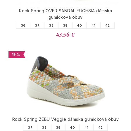
Rock Spring OVER SANDAL FUCHSIA dámska
gumičková obuv
36
37
38
39
40
41
42
43.56 €
19 %
Rock Spring ZEBU Veggie dámska gumičková obuv
37
38
39
40
41
42