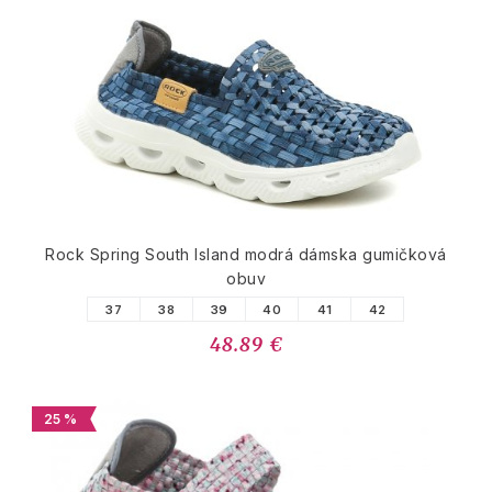
Rock Spring South Island modrá dámska gumičková
obuv
37
38
39
40
41
42
48.89 €
25 %