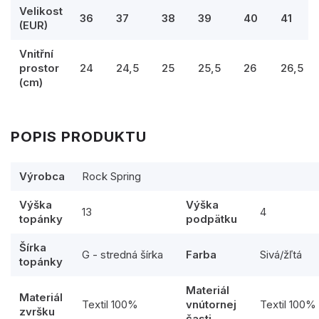
Velikost
36
37
38
39
40
41
(EUR)
Vnitřní
prostor
24
24,5
25
25,5
26
26,5
(cm)
POPIS PRODUKTU
Výrobca
Rock Spring
Výška
Výška
13
4
topánky
podpätku
Šírka
G - stredná šírka
Farba
Sivá/žľtá
topánky
Materiál
Materiál
Textil 100%
vnútornej
Textil 100%
zvršku
časti