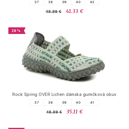
37
38
39
40
42
41.33 €
48.89 €
28 %
Rock Spring OVER Lichen dámska gumičková obuv
37
38
39
40
41
35.11 €
48.89 €