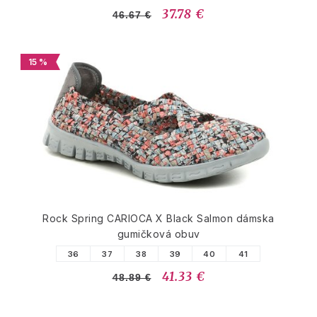
37.78 €
46.67 €
15 %
Rock Spring CARIOCA X Black Salmon dámska
gumičková obuv
36
37
38
39
40
41
41.33 €
48.89 €