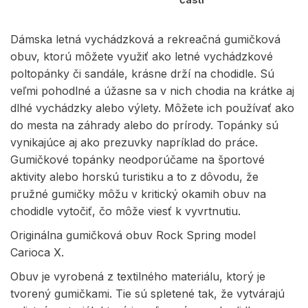
Dámska letná vychádzková a rekreačná gumičková
obuv, ktorú môžete využiť ako letné vychádzkové
poltopánky či sandále, krásne drží na chodidle. Sú
veľmi pohodlné a úžasne sa v nich chodia na krátke aj
dlhé vychádzky alebo výlety. Môžete ich používať ako
do mesta na záhrady alebo do prírody. Topánky sú
vynikajúce aj ako prezuvky napríklad do práce.
Gumičkové topánky neodporúčame na športové
aktivity alebo horskú turistiku a to z dôvodu, že
pružné gumičky môžu v kritický okamih obuv na
chodidle vytočiť, čo môže viesť k vyvrtnutiu.
Originálna gumičková obuv Rock Spring model
Carioca X.
Obuv je vyrobená z textilného materiálu, ktorý je
tvorený gumičkami. Tie sú spletené tak, že vytvárajú