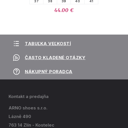
37
38
39
40
41
44.00 €
TABUĽKA VEĽKOSTÍ
ČASTO KLADENÉ OTÁZKY
NÁKUPNÝ PORADCA
Kontakt a predajňa
ARNO shoes s.r.o.
Lázně 490
763 14 Zlín - Kostelec