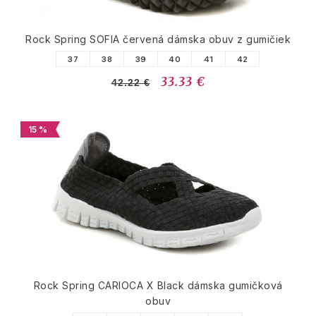
Rock Spring SOFIA červená dámska obuv z gumičiek
37
38
39
40
41
42
33.33 €
42.22 €
15 %
Rock Spring CARIOCA X Black dámska gumičková
obuv