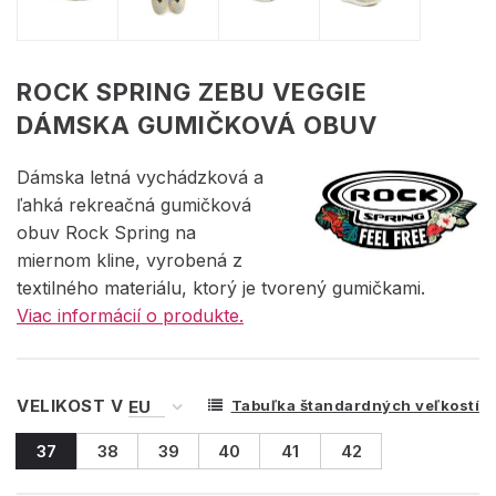
ROCK SPRING ZEBU VEGGIE
DÁMSKA GUMIČKOVÁ OBUV
Dámska letná vychádzková a
ľahká rekreačná gumičková
obuv Rock Spring na
miernom kline, vyrobená z
textilného materiálu, ktorý je tvorený gumičkami.
Viac informácií o produkte.
VELIKOST V
Tabuľka štandardných veľkostí
37
38
39
40
41
42