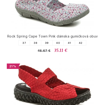
Rock Spring Cape Town Pink dámska gumičková obuv
37
38
39
40
41
42
35.11 €
46.67 €
21 %