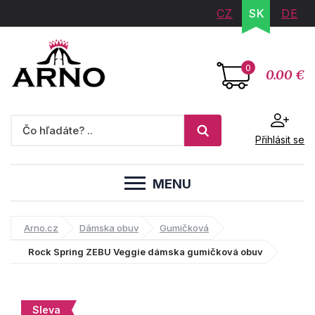
CZ
SK
DE
0
0.00 €
Přihlásit se
MENU
Arno.cz
Dámska obuv
Gumičková
Rock Spring ZEBU Veggie dámska gumičková obuv
Sleva