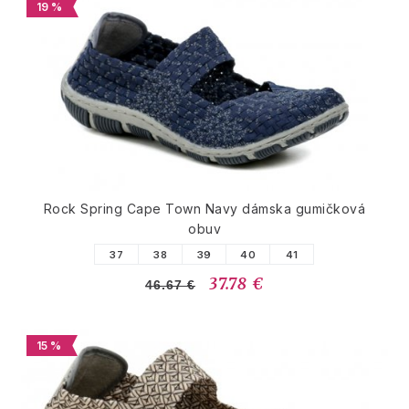
19 %
Rock Spring Cape Town Navy dámska gumičková
obuv
37
38
39
40
41
37.78 €
46.67 €
15 %