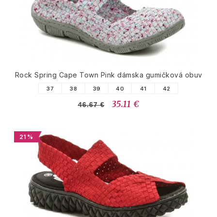
Rock Spring Cape Town Pink dámska gumičková obuv
37
38
39
40
41
42
35.11 €
46.67 €
21 %