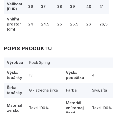
Velikost
36
37
38
39
40
41
(EUR)
Vnitřní
prostor
24
24,5
25
25,5
26
26,5
(cm)
POPIS PRODUKTU
Výrobca
Rock Spring
Výška
Výška
13
4
topánky
podpätku
Šírka
G - stredná šírka
Farba
Sivá/žľtá
topánky
Materiál
Materiál
Textil 100%
vnútornej
Textil 100%
zvršku
časti