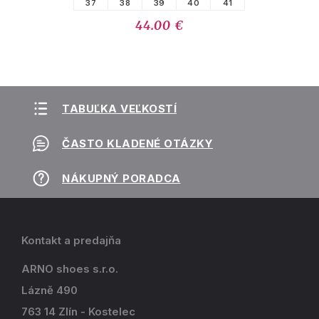
37
38
39
40
41
44.00 €
TABUĽKA VEĽKOSTÍ
ČASTO KLADENÉ OTÁZKY
NÁKUPNÝ PORADCA
Kontakt a predajňa
ARNO shoes s.r.o.
Lázně 490
763 14 Zlín - Kostelec