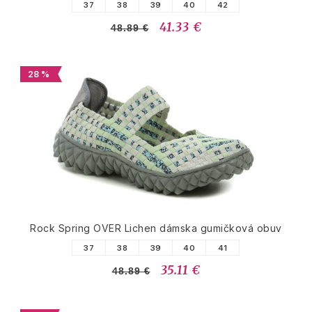
37
38
39
40
42
41.33 €
48.89 €
28 %
Rock Spring OVER Lichen dámska gumičková obuv
37
38
39
40
41
35.11 €
48.89 €