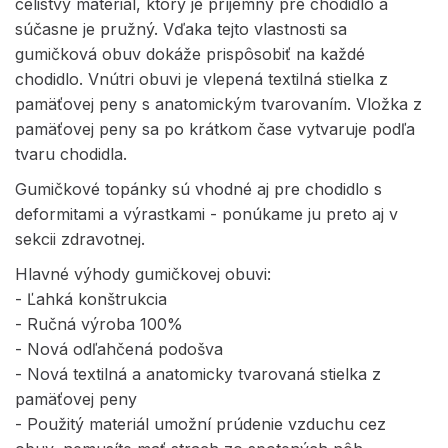
celistvý materiál, ktorý je príjemný pre chodidlo a
súčasne je pružný. Vďaka tejto vlastnosti sa
gumičková obuv dokáže prispôsobiť na každé
chodidlo. Vnútri obuvi je vlepená textilná stielka z
pamäťovej peny s anatomickým tvarovaním. Vložka z
pamäťovej peny sa po krátkom čase vytvaruje podľa
tvaru chodidla.
Gumičkové topánky sú vhodné aj pre chodidlo s
deformitami a výrastkami - ponúkame ju preto aj v
sekcii zdravotnej.
Hlavné výhody gumičkovej obuvi:
- Ľahká konštrukcia
- Ručná výroba 100%
- Nová odľahčená podošva
- Nová textilná a anatomicky tvarovaná stielka z
pamäťovej peny
- Použitý materiál umožní prúdenie vzduchu cez