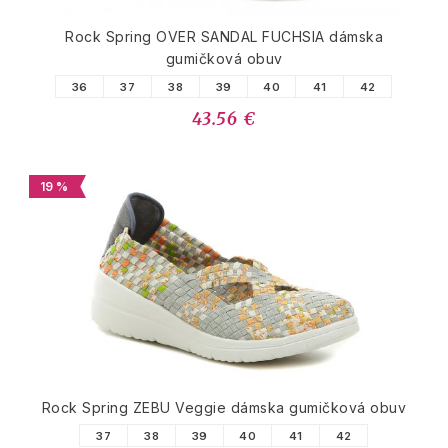
Rock Spring OVER SANDAL FUCHSIA dámska
gumičková obuv
36
37
38
39
40
41
42
43.56 €
19 %
Rock Spring ZEBU Veggie dámska gumičková obuv
37
38
39
40
41
42