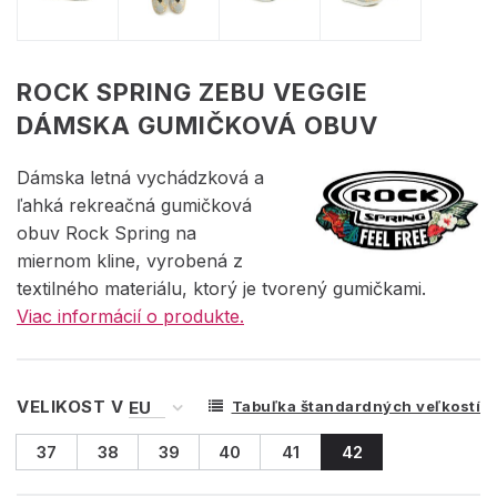
ROCK SPRING ZEBU VEGGIE
DÁMSKA GUMIČKOVÁ OBUV
Dámska letná vychádzková a
ľahká rekreačná gumičková
obuv Rock Spring na
miernom kline, vyrobená z
textilného materiálu, ktorý je tvorený gumičkami.
Viac informácií o produkte.
VELIKOST V
Tabuľka štandardných veľkostí
37
38
39
40
41
42