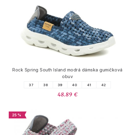
Rock Spring South Island modrá dámska gumičková
obuv
37
38
39
40
41
42
48.89 €
25 %