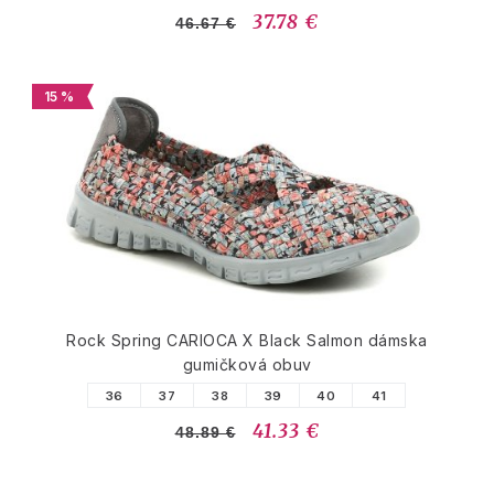
37.78 €
46.67 €
15 %
Rock Spring CARIOCA X Black Salmon dámska
gumičková obuv
36
37
38
39
40
41
41.33 €
48.89 €