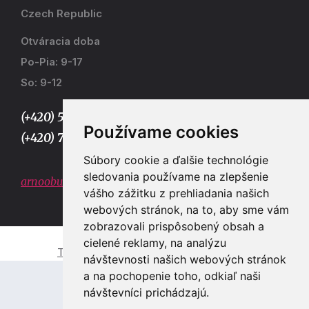
Czech Republic
Otváracia doba
Po-Pia: 9-17
So: 9-12
(+420) 577 915 036,
Používame cookies
(+420) 773 667 390
Súbory cookie a ďalšie technológie
sledovania používame na zlepšenie
arnoobuv@gmail.com
vášho zážitku z prehliadania našich
webových stránok, na to, aby sme vám
zobrazovali prispôsobený obsah a
cielené reklamy, na analýzu
Tvorba e-shopů a webových stránek Zlín
návštevnosti našich webových stránok
a na pochopenie toho, odkiaľ naši
návštevníci prichádzajú.