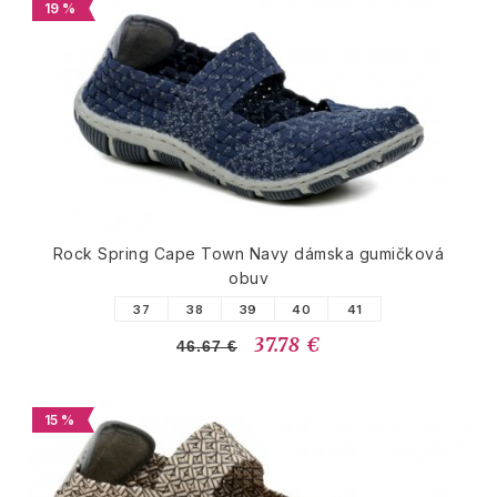
19 %
Rock Spring Cape Town Navy dámska gumičková
obuv
37
38
39
40
41
37.78 €
46.67 €
15 %