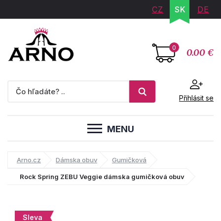
CZ
SK
DE
0
0.00 €
Přihlásit se
MENU
Arno.cz
Dámska obuv
Gumičková
Rock Spring ZEBU Veggie dámska gumičková obuv
Sleva