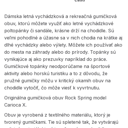
Dámska letná vychádzková a rekreačná gumičková
obuv, ktorú môžete využiť ako letné vychádzkové
poltopánky či sandále, krásne drží na chodidle. Sú
veľmi pohodlné a úžasne sa v nich chodia na krátke aj
dlhé vychádzky alebo výlety. Môžete ich používať ako
do mesta na záhrady alebo do prírody. Topánky sú
vynikajúce aj ako prezuvky napríklad do práce.
Gumičkové topánky neodporúčame na športové
aktivity alebo horskú turistiku a to z dôvodu, že
pružné gumičky môžu v kritický okamih obuv na
chodidle vytočiť, čo môže viesť k vyvrtnutiu.
Originálna gumičková obuv Rock Spring model
Carioca X.
Obuv je vyrobená z textilného materiálu, ktorý je
tvorený gumičkami. Tie sú spletené tak, že vytvárajú