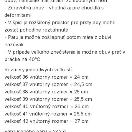
obuv, nemusíte mať strach zo spotených nôh
- Zdravotná obuv - vhodná aj pre chodidlá s
deformitami
- V špici je rozšírený priestor pre prsty aby mohli
zostať pohodlne roztiahnuté
- Pätu je možné zošliapnuť potom máte z obuvi
nazúvak
- V prípade veľkého znečistenia je možné obuv prať v
práčke na 40°C
Rozmery jednotlivých veľkostí:
veľkosť 36 vnútorný rozmer = 24 cm
veľkosť 37 vnútorný rozmer = 24,5 cm
veľkosť 38 vnútorný rozmer = 25 cm
veľkosť 39 vnútorný rozmer = 25,5 cm
veľkosť 40 vnútorný rozmer = 26 cm
veľkosť 41 vnútorný rozmer = 26,5 cm
veľkosť 42 vnútorný rozmer = 27 cm
Váha jedného páru = 242 g