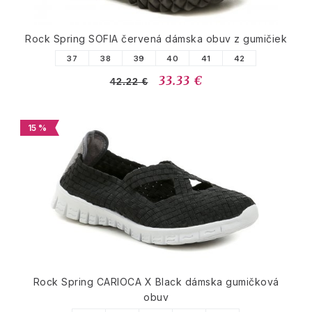
Rock Spring SOFIA červená dámska obuv z gumičiek
37
38
39
40
41
42
33.33 €
42.22 €
15 %
Rock Spring CARIOCA X Black dámska gumičková
obuv