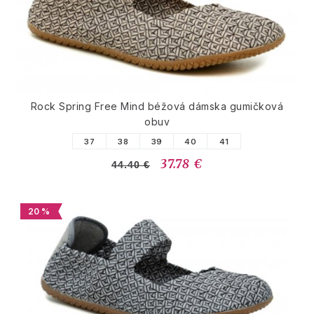
Rock Spring Free Mind béžová dámska gumičková
obuv
37
38
39
40
41
37.78 €
44.40 €
20 %