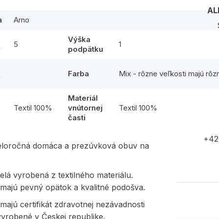
AL
a
Arno
Výška
5
1
y
podpätku
Farba
Mix - rôzne veľkosti majú rôz
y
Materiál
l
Textil 100%
vnútornej
Textil 100%
časti
+42
eloročná domáca a prezúvková obuv na
elá vyrobená z textilného materiálu.
majú pevný opätok a kvalitné podošva.
ajú certifikát zdravotnej nezávadnosti
vyrobené v Českej republike.