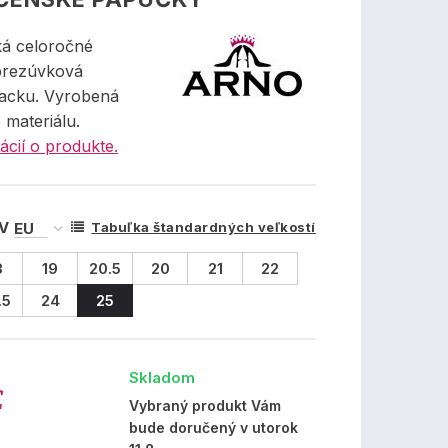
á celoročné
prezúvková
acku. Vyrobená
o materiálu.
ácií o produkte.
 V
Tabuľka štandardných veľkostí
8
19
20.5
20
21
22
.5
24
25
Skladom
€
Vybraný produkt Vám
bude doručený v utorok