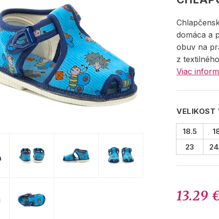
Chlapčensk
domáca a 
obuv na pr
z textilnéh
Viac inform
VELIKOST
18.5
1
23
24
13.29 