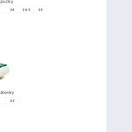
apučky
3
24
24.5
25
látenky
2
33