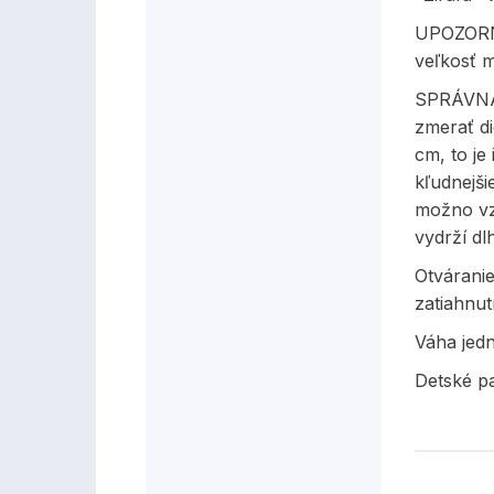
UPOZORNE
veľkosť m
SPRÁVNA
zmerať di
cm, to je
kľudnejši
možno vz
vydrží dl
Otvárani
zatiahnut
Váha jed
Detské p