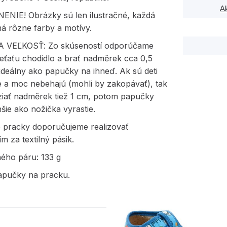
A
NIE! Obrázky sú len ilustračné, každá
á rôzne farby a motívy.
 VEĽKOSŤ: Zo skúseností odporúčame
eťaťu chodidlo a brať nadměrek cca 0,5
 ideálny ako papučky na ihneď. Ak sú deti
e a moc nebehajú (mohli by zakopávať), tak
iať nadměrek tiež 1 cm, potom papučky
hšie ako nožička vyrastie.
e pracky doporučujeme realizovať
ím za textilný pásik.
ného páru: 133 g
apučky na pracku.