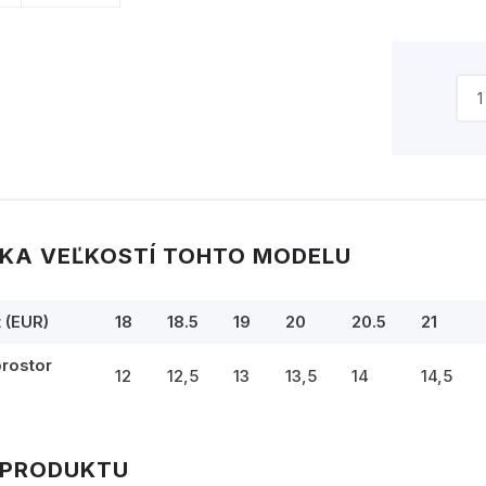
KA VEĽKOSTÍ TOHTO MODELU
t (EUR)
18
18.5
19
20
20.5
21
prostor
12
12,5
13
13,5
14
14,5
 PRODUKTU