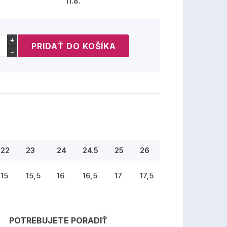
11.8.
+
−
22
23
24
24.5
25
26
15
15,5
16
16,5
17
17,5
POTREBUJETE PORADIŤ