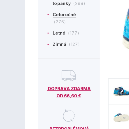
topánky
(298)
Celoročné
(276)
Letné
(177)
Zimná
(127)
DOPRAVA ZDARMA
OD 66,60 €
BEZPROBLÉMOVÁ