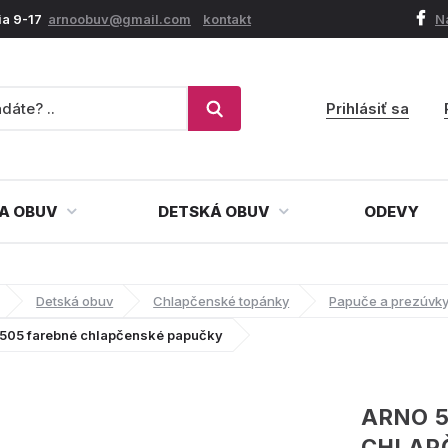
ia 9-17
arnoobuv@gmail.com
kontakt
N
Prihlásiť sa
A OBUV
DETSKÁ OBUV
ODEVY
Detská obuv
Chlapčenské topánky
Papuče a prezúvk
505 farebné chlapčenské papučky
ARNO 5
CHLAP