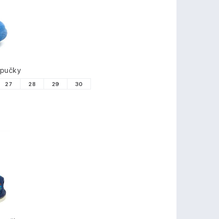
TY
apučky
27
28
29
30