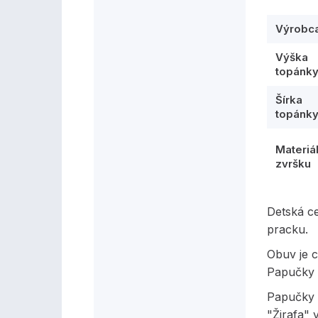
Výrobc
Výška
topánk
Šírka
topánk
Materiá
zvršku
Detská c
pracku.
Obuv je c
Papučky 
Papučky m
"Žirafa" 