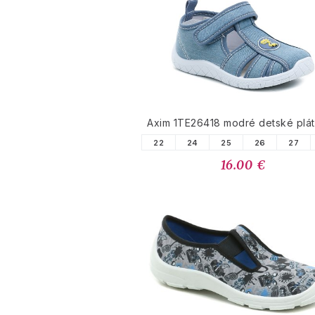
Axim 1TE26418 modré detské plá
22
24
25
26
27
16.00 €