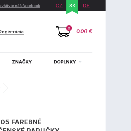
CZ
SK
DE
avštívte náš facebook
0
0.00 €
Registrácia
ZNAČKY
DOPLNKY
y
05 FAREBNÉ
ČENSKÉ PAPUČKY