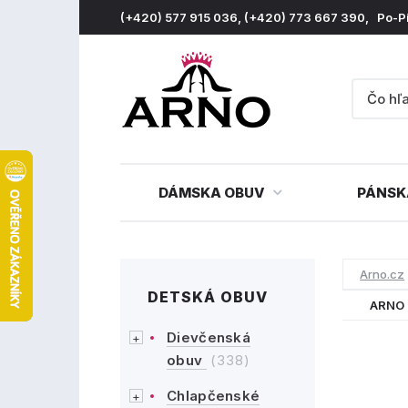
(+420) 577 915 036, (+420) 773 667 390, Po-P
DÁMSKA OBUV
PÁNSK
Arno.cz
DETSKÁ OBUV
ARNO 
Dievčenská
obuv
(338)
Chlapčenské