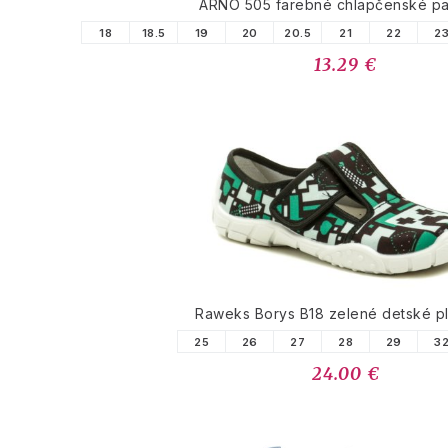
ARNO 505 farebné chlapčenské p
18
18.5
19
20
20.5
21
22
2
13.29 €
Raweks Borys B18 zelené detské p
25
26
27
28
29
3
24.00 €