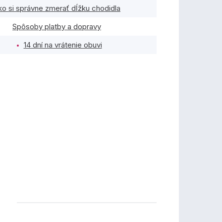
ko si správne zmerať dĺžku chodidla
Spôsoby platby a dopravy
14 dní na vrátenie obuvi