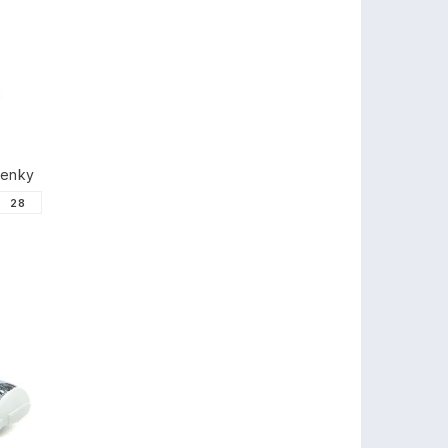
tenky
28