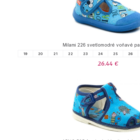
PODOBNÉ PRODUK
Milami 226 svetlomodré voňavé p
19
20
21
22
23
24
25
26
26.44 €