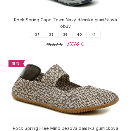
Rock Spring Cape Town Navy dámska gumičková
obuv
37
38
39
40
41
37.78 €
46.67 €
15 %
Rock Spring Free Mind béžová dámska gumičková