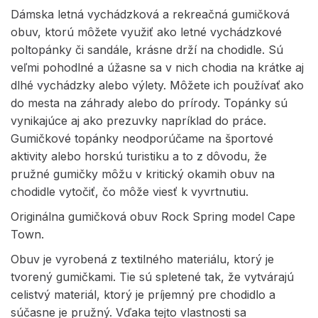
Dámska letná vychádzková a rekreačná gumičková
obuv, ktorú môžete využiť ako letné vychádzkové
poltopánky či sandále, krásne drží na chodidle. Sú
veľmi pohodlné a úžasne sa v nich chodia na krátke aj
dlhé vychádzky alebo výlety. Môžete ich používať ako
do mesta na záhrady alebo do prírody. Topánky sú
vynikajúce aj ako prezuvky napríklad do práce.
Gumičkové topánky neodporúčame na športové
aktivity alebo horskú turistiku a to z dôvodu, že
pružné gumičky môžu v kritický okamih obuv na
chodidle vytočiť, čo môže viesť k vyvrtnutiu.
Originálna gumičková obuv Rock Spring model Cape
Town.
Obuv je vyrobená z textilného materiálu, ktorý je
tvorený gumičkami. Tie sú spletené tak, že vytvárajú
celistvý materiál, ktorý je príjemný pre chodidlo a
súčasne je pružný. Vďaka tejto vlastnosti sa