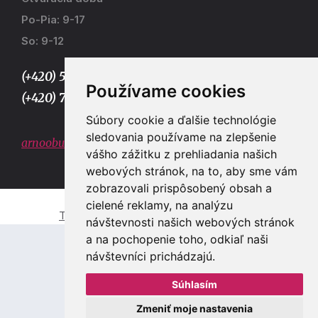
Po-Pia: 9-17
So: 9-12
(+420) 577 915 036,
Používame cookies
(+420) 773 667 390
Súbory cookie a ďalšie technológie
sledovania používame na zlepšenie
arnoobuv@gmail.com
vášho zážitku z prehliadania našich
webových stránok, na to, aby sme vám
zobrazovali prispôsobený obsah a
cielené reklamy, na analýzu
Tvorba e-shopů a webových stránek Zlín
návštevnosti našich webových stránok
a na pochopenie toho, odkiaľ naši
návštevníci prichádzajú.
Súhlasím
Zmeniť moje nastavenia