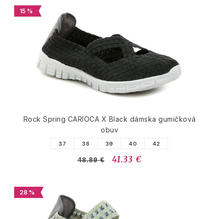
15 %
Rock Spring CARIOCA X Black dámska gumičková
obuv
37
38
39
40
42
41.33 €
48.89 €
28 %