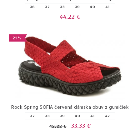
36
37
38
39
40
41
44.22 €
21 %
Rock Spring SOFIA červená dámska obuv z gumičiek
37
38
39
40
41
42
33.33 €
42.22 €