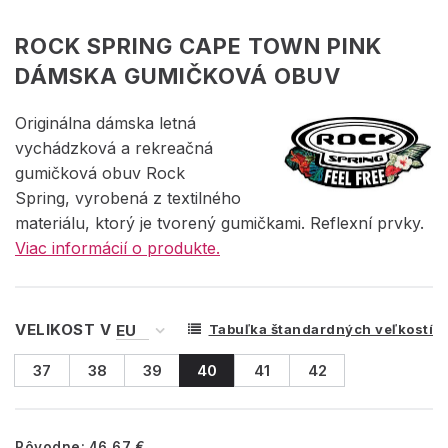
ROCK SPRING CAPE TOWN PINK
DÁMSKA GUMIČKOVÁ OBUV
Originálna dámska letná
vychádzková a rekreačná
gumičková obuv Rock
Spring, vyrobená z textilného
materiálu, ktorý je tvorený gumičkami. Reflexní prvky.
Viac informácií o produkte.
VELIKOST V
Tabuľka štandardných veľkostí
37
38
39
40
41
42
Pôvodne:
46.67 €