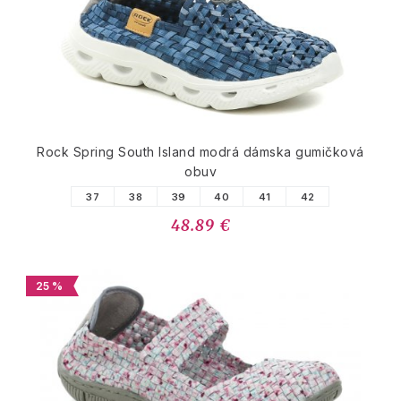
Rock Spring South Island modrá dámska gumičková
obuv
37
38
39
40
41
42
48.89 €
25 %