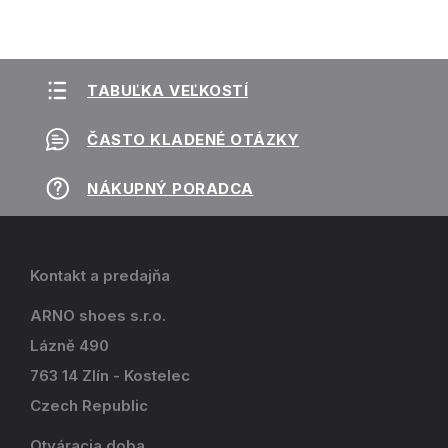
TABUĽKA VEĽKOSTÍ
ČASTO KLADENÉ OTÁZKY
NÁKUPNÝ PORADCA
Kontakt a predajňa
ARNO shoes s.r.o.
Lázně 490
763 14 Zlín - Kostelec
Czech Republic
Otváracia doba