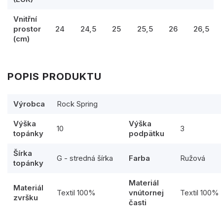
Vnitřní
prostor
24
24,5
25
25,5
26
26,5
(cm)
POPIS PRODUKTU
Výrobca
Rock Spring
Výška
Výška
10
3
topánky
podpätku
Šírka
G - stredná šírka
Farba
Ružová
topánky
Materiál
Materiál
Textil 100%
vnútornej
Textil 100%
zvršku
časti