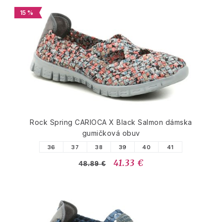
15 %
Rock Spring CARIOCA X Black Salmon dámska
gumičková obuv
36
37
38
39
40
41
41.33 €
48.89 €