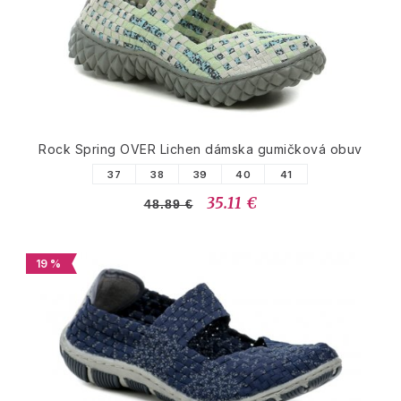
Rock Spring OVER Lichen dámska gumičková obuv
37
38
39
40
41
35.11 €
48.89 €
19 %