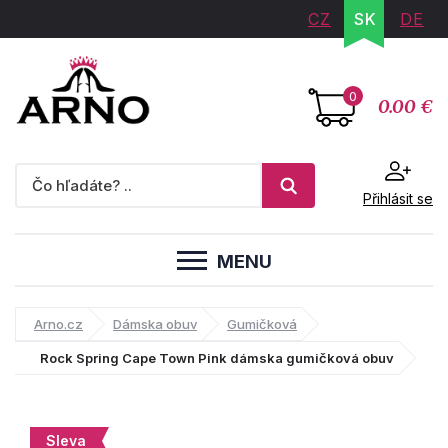
CZ
SK
DE
0
0.00 €
Přihlásit se
MENU
Arno.cz
Dámska obuv
Gumičková
Rock Spring Cape Town Pink dámska gumičková obuv
Sleva