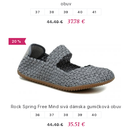
obuv
37
38
39
40
41
37.78 €
44.40 €
20 %
Rock Spring Free Mind sivá dámska gumičková obuv
36
37
38
39
40
35.51 €
44.40 €