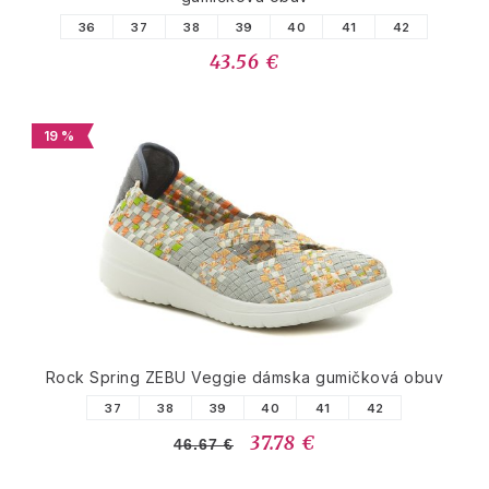
36
37
38
39
40
41
42
43.56 €
19 %
Rock Spring ZEBU Veggie dámska gumičková obuv
37
38
39
40
41
42
37.78 €
46.67 €