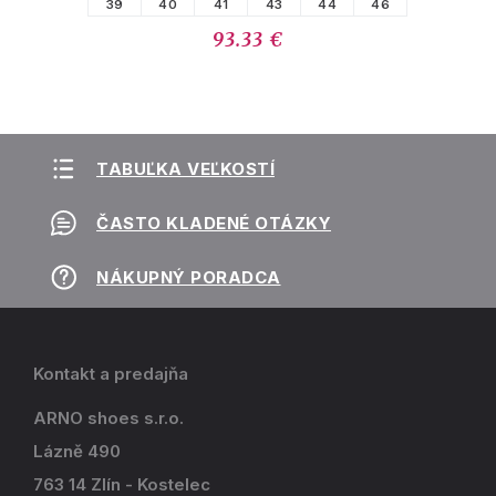
39
40
41
43
44
46
93.33 €
TABUĽKA VEĽKOSTÍ
ČASTO KLADENÉ OTÁZKY
NÁKUPNÝ PORADCA
Kontakt a predajňa
ARNO shoes s.r.o.
Lázně 490
763 14 Zlín - Kostelec