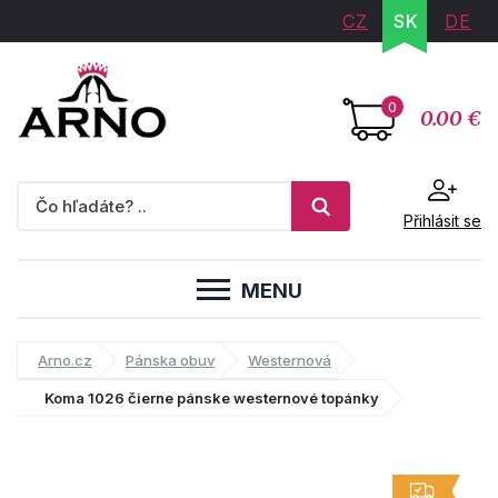
CZ
SK
DE
0
0.00 €
Přihlásit se
MENU
Arno.cz
Pánska obuv
Westernová
Koma 1026 čierne pánske westernové topánky