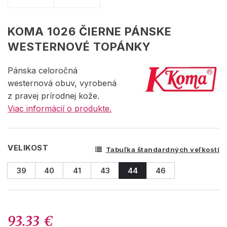
KOMA 1026 ČIERNE PÁNSKE
WESTERNOVÉ TOPÁNKY
Pánska celoročná
westernová obuv, vyrobená
z pravej prírodnej kože.
Viac informácií o produkte.
VELIKOST
Tabuľka štandardných veľkostí
39
40
41
43
44
46
93.33 €