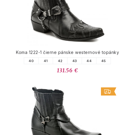
PODOBNÉ PRODUKTY
Koma 1222-1 čierne pánske westernové topánky
40
41
42
43
44
45
131.56 €