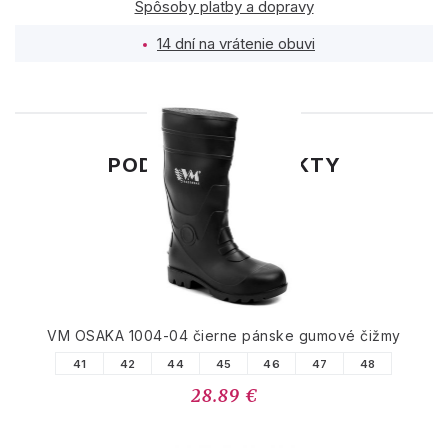
Spôsoby platby a dopravy
14 dní na vrátenie obuvi
PODOBNÉ PRODUKTY
VM OSAKA 1004-04 čierne pánske gumové čižmy
41
42
44
45
46
47
48
28.89 €