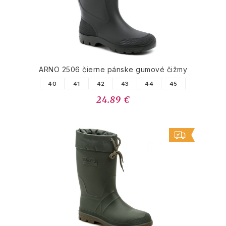
ARNO 2506 čierne pánske gumové čižmy
40
41
42
43
44
45
24.89 €