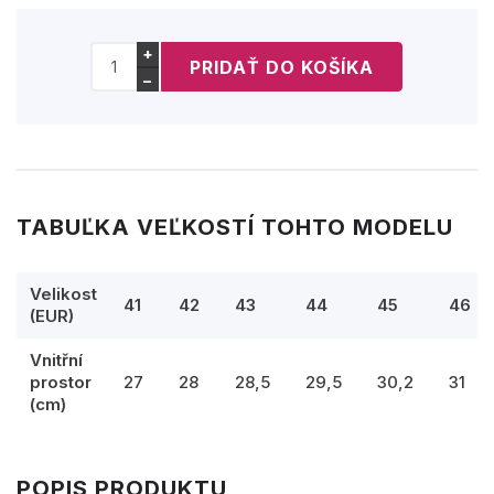
+
−
TABUĽKA VEĽKOSTÍ TOHTO MODELU
Velikost
41
42
43
44
45
46
(EUR)
Vnitřní
prostor
27
28
28,5
29,5
30,2
31
(cm)
POPIS PRODUKTU