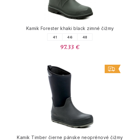
Kamik Forester khaki black zimné čižmy
41
46
48
97.33 €
Kamik Timber čierne pánske neoprénové čižmy