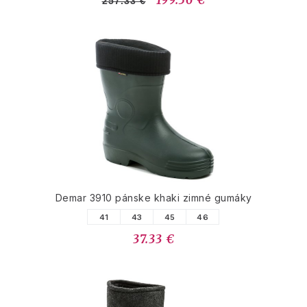
199.56 €
257.33 €
Demar 3910 pánske khaki zimné gumáky
41
43
45
46
37.33 €