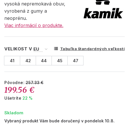
vysoká nepremokavá obuv,
vyrobená z gumy a
neoprénu.
Viac informácií o produkte.
VELIKOST V
Tabuľka štandardných veľkostí
41
42
44
45
47
Pôvodne:
257.33 €
199.56 €
Ušetríte
22 %
Skladom
Vybraný produkt Vám bude doručený v pondelok 10.8.