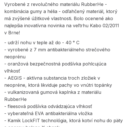
Vyrobené z revolučného materiálu RubberHe -
kombinácia gumy a hélia - odľahčený materiál, ktorý
má zvýšené úžitkové vlastnosti. Bolo ocenené ako
najlepšia inovatívna novinka na veľtrhu Kabo 02/2011
v Brne!
- udrží nohu v teple až do - 40 ° C
- vyrobené z 7 mm antibakteriálneho strečového
neoprénu
- oranžová bezpečnostná podšívka pohlcujúca
vlhkosť
- AEGIS - aktívna substancia troch zložiek v
neopréne, ktorá likviduje pachy vo vnútri topánky
- vulkanizovaná gumová kaplnka z materiálu
RubberHe
- fleesová podšívka odvádzajúca vlhkosť
- vyberateľná EVA antibakteriálna vložka
- Kamik LockFIT technológia, ktorá kotví nohu do päty