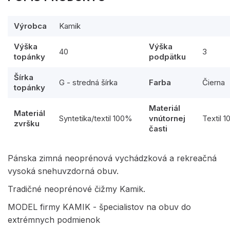
Výrobca
Kamik
Výška
Výška
40
3
topánky
podpätku
Šírka
G - stredná šírka
Farba
Čierna
topánky
Materiál
Materiál
Syntetika/textil 100%
vnútornej
Textil 
zvršku
časti
Pánska zimná neoprénová vychádzková a rekreačná
vysoká snehuvzdorná obuv.
Tradičné neoprénové čižmy Kamik.
MODEL firmy KAMIK - špecialistov na obuv do
extrémnych podmienok