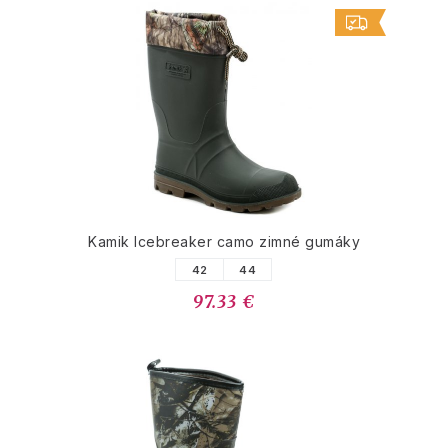
Kamik Icebreaker camo zimné gumáky
42
44
97.33 €