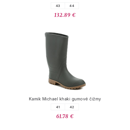
43
44
132.89 €
Kamik Michael khaki gumové čižmy
41
42
61.78 €