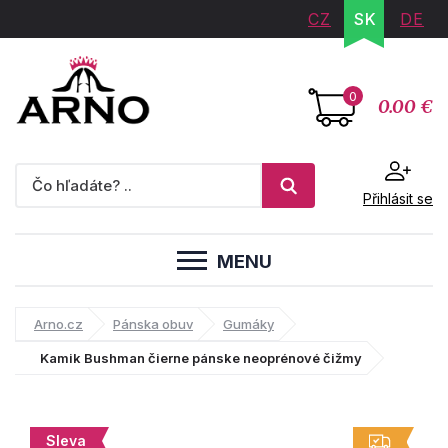
CZ
SK
DE
0
0.00 €
Přihlásit se
MENU
Arno.cz
Pánska obuv
Gumáky
Kamik Bushman čierne pánske neoprénové čižmy
Sleva