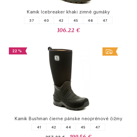
Kamik Icebreaker khaki zimné gumáky
37
40
42
45
46
47
106.22 €
22 %
Kamik Bushman čierne pánske neoprénové čižmy
41
42
44
45
47