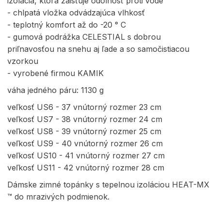
izolácia, ktorá zaisťuje odolnosť proti vode
- chlpatá vložka odvádzajúca vlhkosť
- teplotný komfort až do -20 ° C
- gumová podrážka CELESTIAL s dobrou
priľnavosťou na snehu aj ľade a so samočistiacou
vzorkou
- vyrobené firmou KAMIK
váha jedného páru: 1130 g
veľkosť US6 - 37 vnútorný rozmer 23 cm
veľkosť US7 - 38 vnútorný rozmer 24 cm
veľkosť US8 - 39 vnútorný rozmer 25 cm
veľkosť US9 - 40 vnútorný rozmer 26 cm
veľkosť US10 - 41 vnútorný rozmer 27 cm
veľkosť US11 - 42 vnútorný rozmer 28 cm
Dámske zimné topánky s tepelnou izoláciou HEAT-MX
™ do mrazivých podmienok.