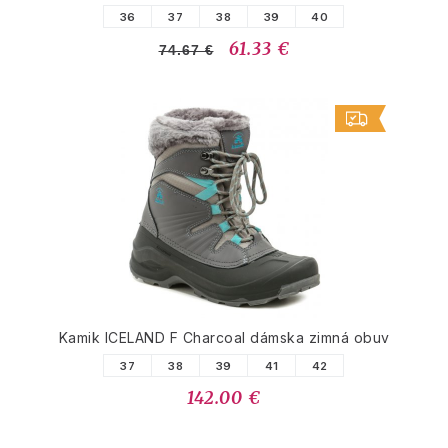
36
37
38
39
40
61.33 €
74.67 €
Kamik ICELAND F Charcoal dámska zimná obuv
37
38
39
41
42
142.00 €