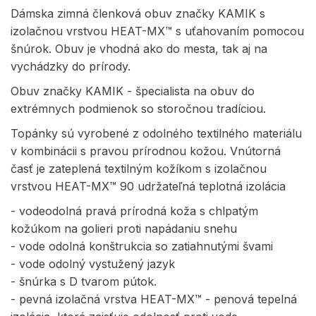
Dámska zimná členková obuv značky KAMIK s
izolačnou vrstvou HEAT-MX™ s uťahovaním pomocou
šnúrok. Obuv je vhodná ako do mesta, tak aj na
vychádzky do prírody.
Obuv značky KAMIK - špecialista na obuv do
extrémnych podmienok so storočnou tradíciou.
Topánky sú vyrobené z odolného textilného materiálu
v kombinácii s pravou prírodnou kožou. Vnútorná
časť je zateplená textilným kožíkom s izolačnou
vrstvou HEAT-MX™ 90 udržateľná teplotná izolácia
- vodeodolná pravá prírodná koža s chlpatým
kožúkom na golieri proti napádaniu snehu
- vode odolná konštrukcia so zatiahnutými švami
- vode odolný vystužený jazyk
- šnúrka s D tvarom pútok.
- pevná izolačná vrstva HEAT-MX™ - penová tepelná