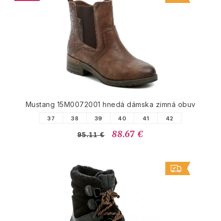
Mustang 15M0072001 hnedá dámska zimná obuv
37
38
39
40
41
42
88.67 €
95.11 €