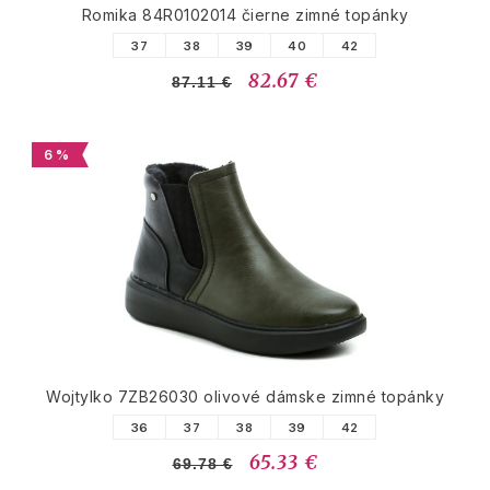
Romika 84R0102014 čierne zimné topánky
37
38
39
40
42
82.67 €
87.11 €
6 %
Wojtylko 7ZB26030 olivové dámske zimné topánky
36
37
38
39
42
65.33 €
69.78 €