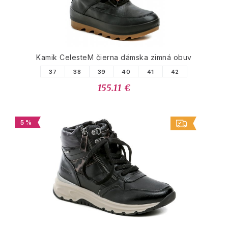
Kamik CelesteM čierna dámska zimná obuv
37
38
39
40
41
42
155.11 €
5 %