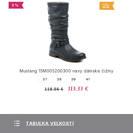
5 %
Mustang 15M005200300 navy dámske čižmy
37
38
39
41
113.33 €
119.56 €
TABUĽKA VEĽKOSTÍ