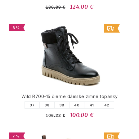
124.00 €
130.89 €
6 %
Wild R700-15 čierne dámske zimné topánky
37
38
39
40
41
42
100.00 €
106.22 €
7 %