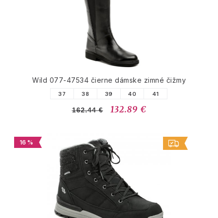
Wild 077-47534 čierne dámske zimné čižmy
37
38
39
40
41
132.89 €
162.44 €
16 %