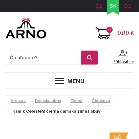
CZ
SK
DE
0
0.00 €
Přihlásit se
MENU
Arno.cz
Dámska obuv
Zimná
Členková
Kamik CelesteM čierna dámska zimná obuv