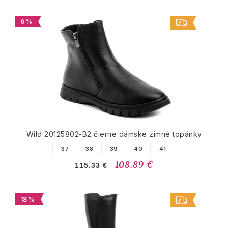
6 %
Wild 20125802-B2 čierne dámske zimné topánky
37
38
39
40
41
108.89 €
115.33 €
18 %