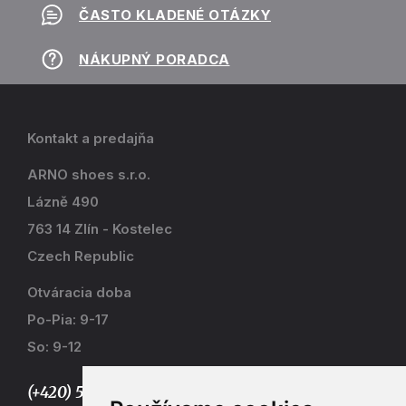
ČASTO KLADENÉ OTÁZKY
NÁKUPNÝ PORADCA
Kontakt a predajňa
ARNO shoes s.r.o.
Lázně 490
763 14 Zlín - Kostelec
Czech Republic
Otváracia doba
Po-Pia: 9-17
So: 9-12
(+420) 577 915 036,