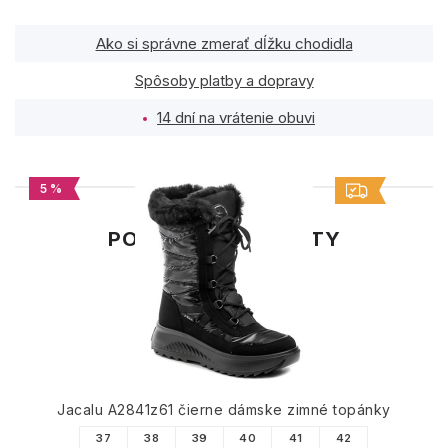
Ako si správne zmerať dĺžku chodidla
Spôsoby platby a dopravy
14 dní na vrátenie obuvi
5 %
PODOBNÉ PRODUKTY
Jacalu A2841z61 čierne dámske zimné topánky
37
38
39
40
41
42