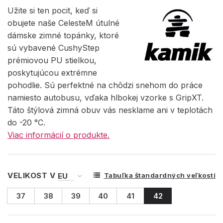
Užite si ten pocit, keď si
obujete naše CelesteM útulné
dámske zimné topánky, ktoré
sú vybavené CushyStep
prémiovou PU stielkou,
poskytujúcou extrémne
pohodlie. Sú perfektné na chôdzi snehom do práce
namiesto autobusu, vďaka hlbokej vzorke s GripXT.
Táto štýlová zimná obuv vás nesklame ani v teplotách
do -20 °C.
Viac informácií o produkte.
VELIKOST V
Tabuľka štandardných veľkostí
37
38
39
40
41
42