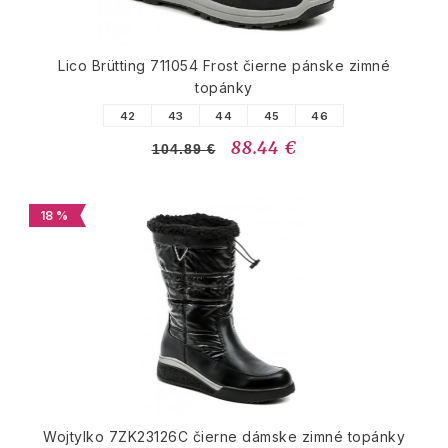
Lico Brütting 711054 Frost čierne pánske zimné
topánky
42
43
44
45
46
88.44 €
104.89 €
18 %
Wojtylko 7ZK23126C čierne dámske zimné topánky