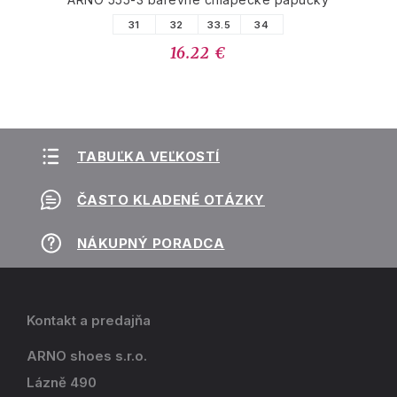
31
32
33.5
34
16.22 €
TABUĽKA VEĽKOSTÍ
ČASTO KLADENÉ OTÁZKY
NÁKUPNÝ PORADCA
Kontakt a predajňa
ARNO shoes s.r.o.
Lázně 490