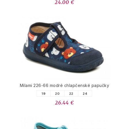
24.00 €
Milami 226-66 modré chlapčenské papučky
19
20
22
24
26.44 €