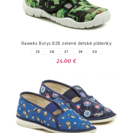
Raweks Borys B28 zelené detské plátenky
25
26
27
28
30
24.00 €