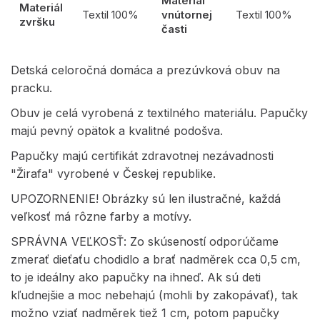
Materiál
Materiál
Textil 100%
vnútornej
Textil 100%
zvršku
časti
Detská celoročná domáca a prezúvková obuv na
pracku.
Obuv je celá vyrobená z textilného materiálu. Papučky
majú pevný opätok a kvalitné podošva.
Papučky majú certifikát zdravotnej nezávadnosti
"Žirafa" vyrobené v Českej republike.
UPOZORNENIE! Obrázky sú len ilustračné, každá
veľkosť má rôzne farby a motívy.
SPRÁVNA VEĽKOSŤ: Zo skúseností odporúčame
zmerať dieťaťu chodidlo a brať nadměrek cca 0,5 cm,
to je ideálny ako papučky na ihneď. Ak sú deti
kľudnejšie a moc nebehajú (mohli by zakopávať), tak
možno vziať nadměrek tiež 1 cm, potom papučky