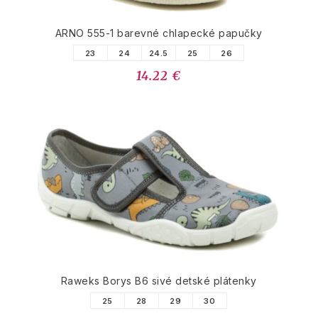
ARNO 555-1 barevné chlapecké papučky
23
24
24.5
25
26
14.22 €
Raweks Borys B6 sivé detské plátenky
25
28
29
30