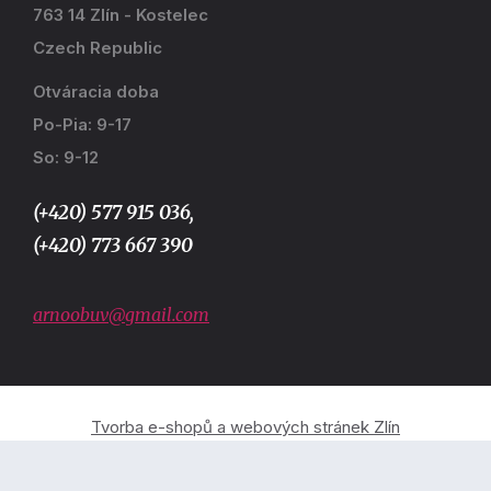
763 14 Zlín - Kostelec
Czech Republic
Otváracia doba
Po-Pia: 9-17
So: 9-12
(+420) 577 915 036,
(+420) 773 667 390
arnoobuv@gmail.com
Tvorba e-shopů a webových stránek Zlín