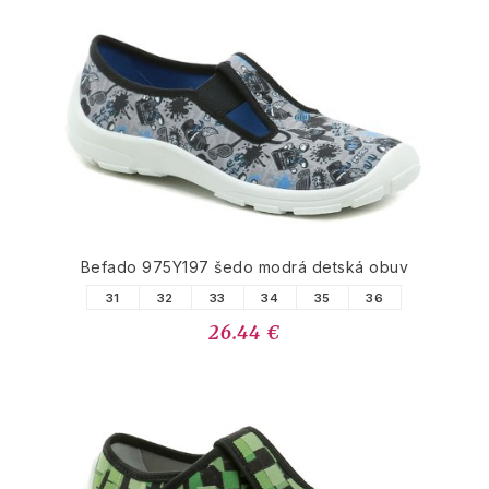
Befado 975Y197 šedo modrá detská obuv
31
32
33
34
35
36
26.44 €