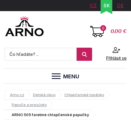
CZ
SK
DE
0
0.00 €
Přihlásit se
MENU
Arno.cz
Detská obuv
Chlapčenské topánky
Papuče a prezúvky
ARNO 505 farebné chlapčenské papučky