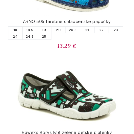
ARNO 505 farebné chlapčenské papučky
18
18.5
19
20
20.5
21
22
23
24
24.5
25
13.29 €
Raweks Borys B18 zelené detské plátenky