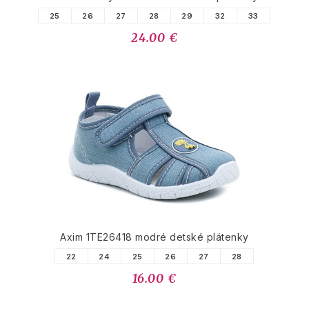
25
26
27
28
29
32
33
24.00 €
Axim 1TE26418 modré detské plátenky
22
24
25
26
27
28
16.00 €