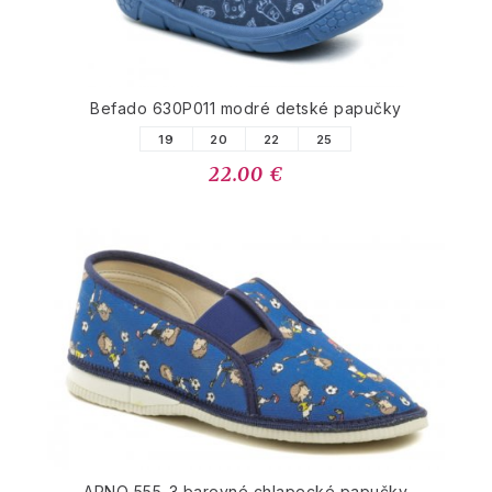
Befado 630P011 modré detské papučky
19
20
22
25
22.00 €
ARNO 555-3 barevné chlapecké papučky