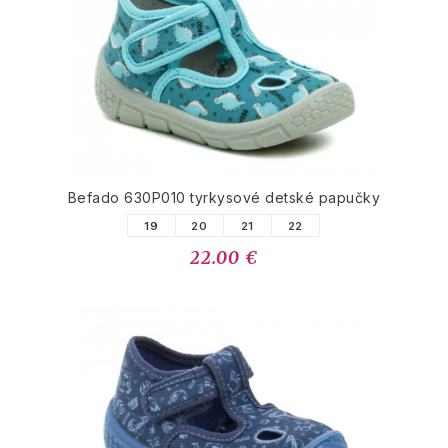
Befado 630P010 tyrkysové detské papučky
19
20
21
22
22.00 €