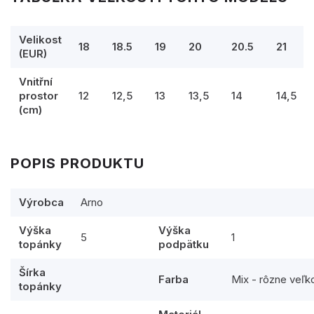
Velikost
18
18.5
19
20
20.5
21
(EUR)
Vnitřní
prostor
12
12,5
13
13,5
14
14,5
(cm)
POPIS PRODUKTU
Výrobca
Arno
Výška
Výška
5
1
topánky
podpätku
Šírka
Farba
Mix - rôzne veľk
topánky