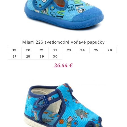
Milami 226 svetlomodré voňavé papučky
19
20
21
22
23
24
25
26
27
28
29
30
26.44 €