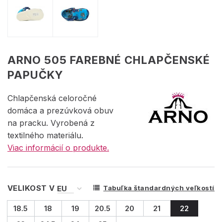
ARNO 505 FAREBNÉ CHLAPČENSKÉ
PAPUČKY
Chlapčenská celoročné
domáca a prezúvková obuv
na pracku. Vyrobená z
textilného materiálu.
Viac informácií o produkte.
VELIKOST V
Tabuľka štandardných veľkostí
18.5
18
19
20.5
20
21
22