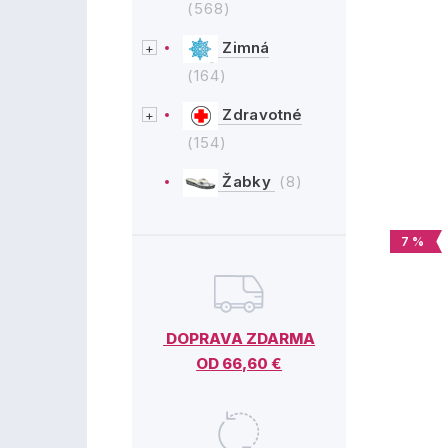
(568)
Zimná
(164)
Zdravotné
(154)
Žabky
(8)
7 %
DOPRAVA ZDARMA
OD 66,60 €