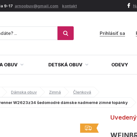
ia 9-17
arnoobuv@gmail.com
kontakt
N
Prihlásiť sa
A OBUV
DETSKÁ OBUV
ODEVY
Dámska obuv
Zimná
Členková
renner W2623z34 šedomodré dámske nadmerné zimné topánky
Uvedený 
WEINB