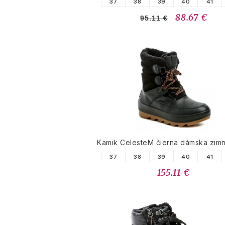
37
38
39
40
41
88.67 €
95.11 €
Kamik CelesteM čierna dámska zim
37
38
39
40
41
155.11 €