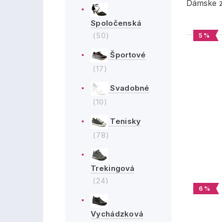
Dámske z
Spoločenská
(50)
5 %
Športové
(17)
Svadobné
(10)
Tenisky
(78)
Trekingová
(24)
6 %
Vychádzková