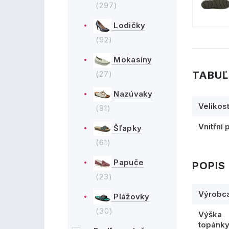
(297)
Lodičky
(92)
Mokasíny
TABUĽ
(27)
Nazúvaky
Velikos
(81)
Vnitřní 
Šľapky
(61)
Papuče
POPIS
(23)
Výrobc
Plážovky
(30)
Výška
topánk