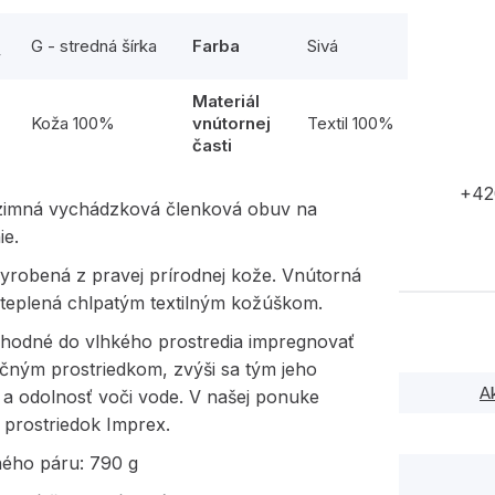
G - stredná šírka
Farba
Sivá
y
Materiál
l
Koža 100%
vnútornej
Textil 100%
časti
+42
imná vychádzková členková obuv na
ie.
vyrobená z pravej prírodnej kože. Vnútorná
yteplená chlpatým textilným kožúškom.
vhodné do vlhkého prostredia impregnovať
čným prostriedkom, zvýši sa tým jeho
A
 a odolnosť voči vode. V našej ponuke
 prostriedok Imprex.
ného páru: 790 g