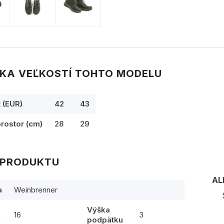
KA VEĽKOSTÍ TOHTO MODELU
t (EUR)
42
43
prostor (cm)
28
29
 PRODUKTU
AL
a
Weinbrenner
Výška
16
3
y
podpätku