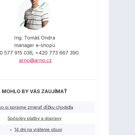
Ing. Tomáš Ondra
manager e-shopu
0 577 915 036, +420 773 667 390
arno@arno.cz
MOHLO BY VÁS ZAUJÍMAŤ
ko si správne zmerať dĺžku chodidla
Spôsoby platby a dopravy
14 dní na vrátenie obuvi