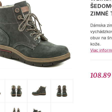
ŠEDOM
ZIMNÉ
Dámska zi
vychádzko
obuv na šn
kože.
Viac inform
108.89