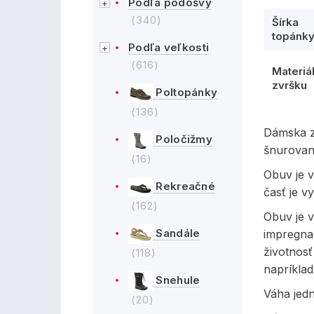
Podľa podošvy
(340)
Šírka
topánk
Podľa veľkosti
(616)
Materiá
zvršku
Poltopánky
(136)
Dámska z
Poločižmy
šnurovan
(16)
Obuv je 
Rekreačné
časť je v
(162)
Obuv je 
Sandále
impregna
životnosť
(118)
napríklad
Snehule
Váha jed
(20)