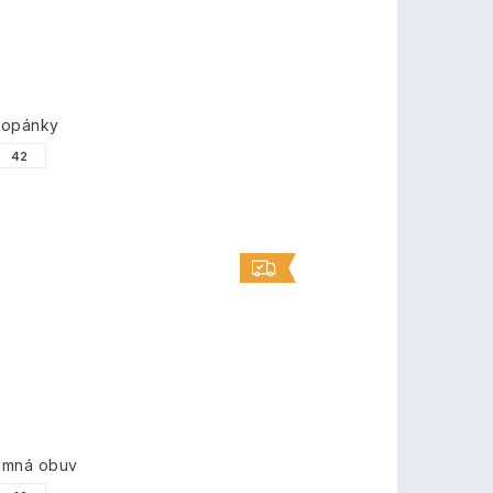
topánky
42
imná obuv