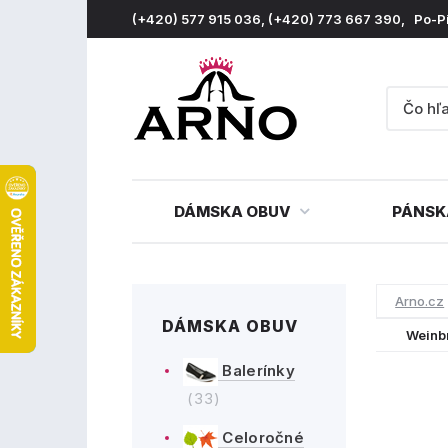
(+420) 577 915 036, (+420) 773 667 390, Po-P
DÁMSKA OBUV
PÁNSK
Arno.cz
DÁMSKA OBUV
Weinb
Balerínky
(33)
Celoročné