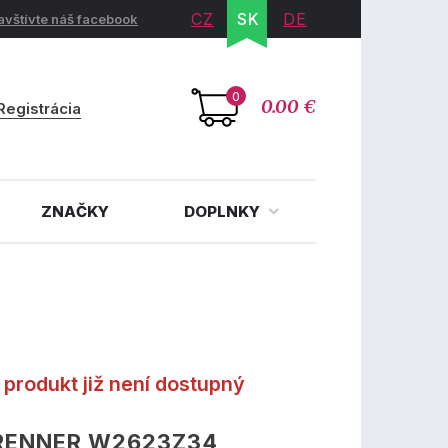
CZ
SK
DE
avštívte náš facebook
0
0.00 €
Registrácia
ZNAČKY
DOPLNKY
produkt již není dostupný
RENNER W2623Z34