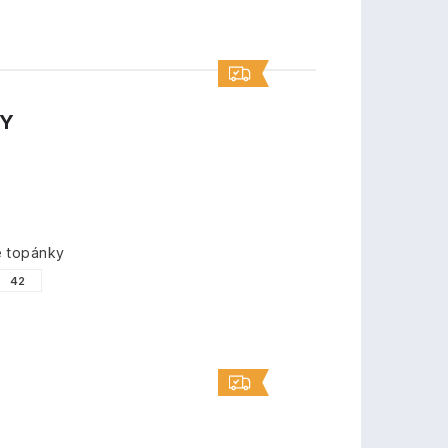
TY
é topánky
42