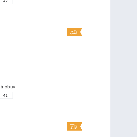
42
ná obuv
42