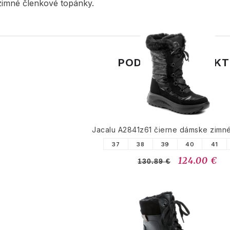
imné členkové topánky.
PODOBNÉ PRODUK
Jacalu A2841z61 čierne dámske zimn
37
38
39
40
41
124.00 €
130.89 €