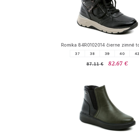
Romika 84R0102014 čierne zimné 
37
38
39
40
4
82.67 €
87.11 €