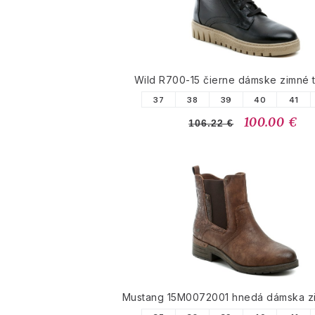
Wild R700-15 čierne dámske zimné 
37
38
39
40
41
100.00 €
106.22 €
Mustang 15M0072001 hnedá dámska z