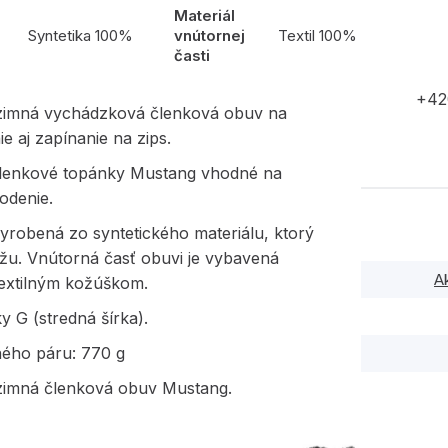
Materiál
l
Syntetika 100%
vnútornej
Textil 100%
časti
+42
imná vychádzková členková obuv na
e aj zapínanie na zips.
členkové topánky Mustang vhodné na
odenie.
yrobená zo syntetického materiálu, ktorý
ožu. Vnútorná časť obuvi je vybavená
A
extilným kožúškom.
y G (stredná šírka).
ného páru: 770 g
imná členková obuv Mustang.