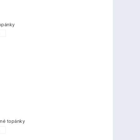
topánky
2
mné topánky
2