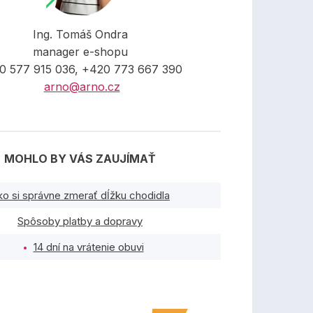
Ing. Tomáš Ondra
manager e-shopu
0 577 915 036, +420 773 667 390
arno@arno.cz
MOHLO BY VÁS ZAUJÍMAŤ
ko si správne zmerať dĺžku chodidla
Spôsoby platby a dopravy
14 dní na vrátenie obuvi