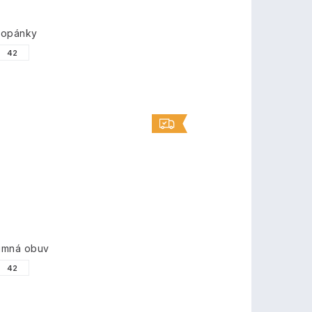
topánky
42
imná obuv
42