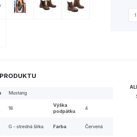
 PRODUKTU
AL
a
Mustang
Výška
18
4
y
podpätku
G - stredná šírka
Farba
Červená
y