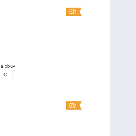
ná obuv
42