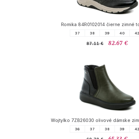
Romika 84R0102014 čierne zimné 
37
38
39
40
4
82.67 €
87.11 €
Wojtylko 7ZB26030 olivové dámske zi
36
37
38
39
4