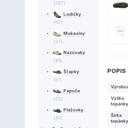
(297)
Lodičky
(92)
Mokasíny
(27)
Nazúvaky
(81)
POPIS
Šľapky
(61)
Výrobc
Papuče
Výška
(23)
topánk
Plážovky
Šírka
(30)
topánk