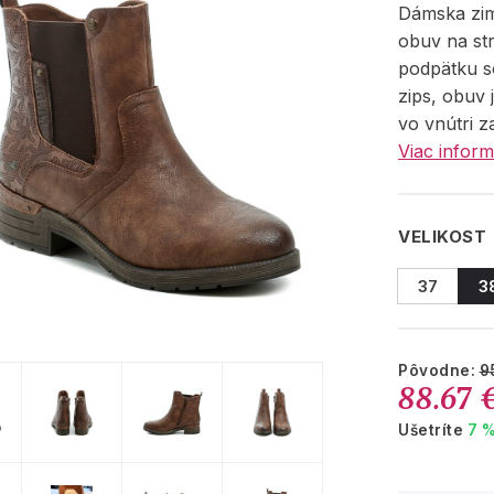
Dámska zi
obuv na s
podpätku s
zips, obuv 
vo vnútri 
Viac inform
VELIKOST
37
3
Pôvodne:
9
88.67 
Ušetríte
7 