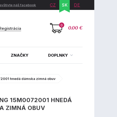
CZ
SK
DE
avštívte náš facebook
0
0.00 €
Registrácia
ZNAČKY
DOPLNKY
2001 hnedá dámska zimná obuv
NG 15M0072001 HNEDÁ
A ZIMNÁ OBUV