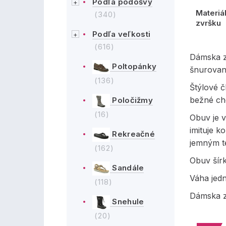
Podľa podošvy
Materiá
(340)
zvršku
Podľa veľkosti
(616)
Dámska z
Poltopánky
šnurovani
(136)
Štýlové 
bežné ch
Poločižmy
(16)
Obuv je v
imituje k
Rekreačné
jemným t
(162)
Obuv šírk
Sandále
Váha jed
(118)
Dámska z
Snehule
(20)