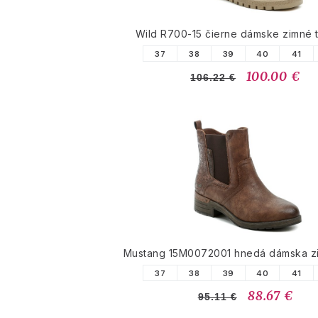
Wild R700-15 čierne dámske zimné 
37
38
39
40
41
100.00 €
106.22 €
Mustang 15M0072001 hnedá dámska z
37
38
39
40
41
88.67 €
95.11 €