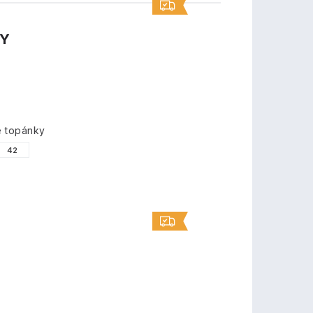
TY
é topánky
42