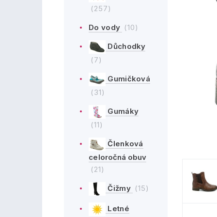
(257)
Do vody
(10)
Důchodky
(7)
Gumičková
(31)
Gumáky
(11)
Členková
celoročná obuv
(21)
Čižmy
(15)
Letné