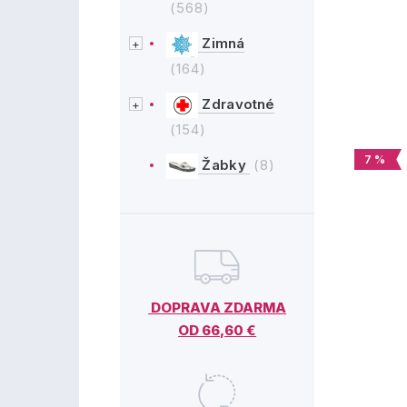
(568)
Zimná
(164)
Zdravotné
(154)
7 %
Žabky
(8)
DOPRAVA ZDARMA
OD 66,60 €