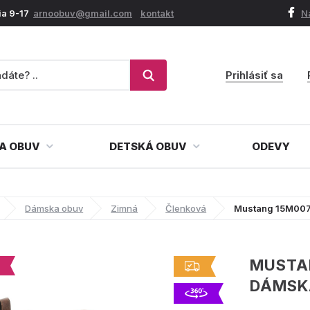
ia 9-17
arnoobuv@gmail.com
kontakt
N
Prihlásiť sa
A OBUV
DETSKÁ OBUV
ODEVY
Dámska obuv
Zimná
Členková
Mustang 15M007
MUSTA
DÁMSK