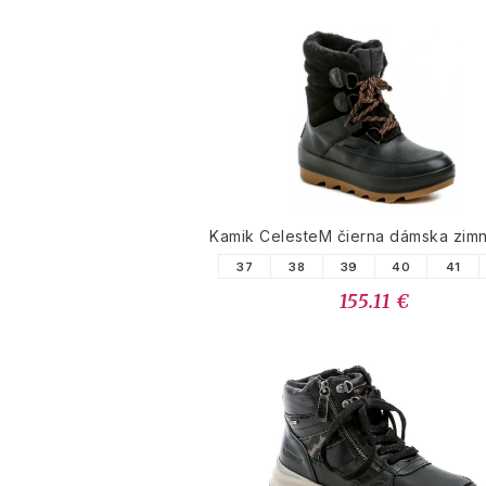
Kamik CelesteM čierna dámska zim
37
38
39
40
41
155.11 €