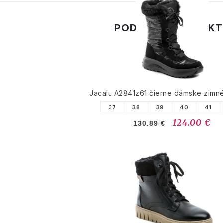
PODOBNÉ PRODUK
Jacalu A2841z61 čierne dámske zimn
37
38
39
40
41
124.00 €
130.89 €