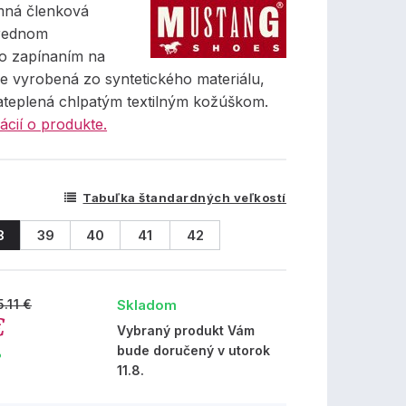
mná členková
trednom
o zapínaním na
je vyrobená zo syntetického materiálu,
zateplená chlpatým textilným kožúškom.
ácií o produkte.
Tabuľka štandardných veľkostí
8
39
40
41
42
Skladom
5.11 €
€
Vybraný produkt Vám
bude doručený v utorok
%
11.8.