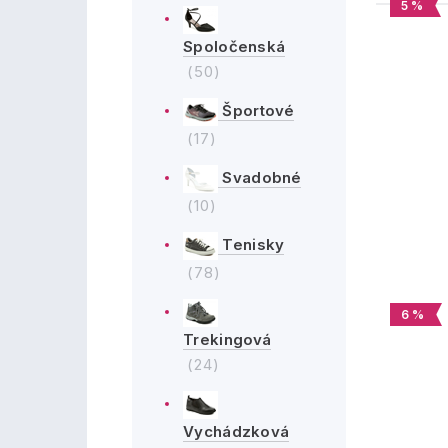
5 %
Spoločenská
(50)
Športové
(17)
Svadobné
(10)
Tenisky
(78)
6 %
Trekingová
(24)
Vychádzková