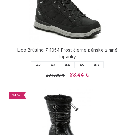
Lico Brütting 711054 Frost čierne pánske zimné
topánky
42
43
44
45
46
88.44 €
104.89 €
18 %