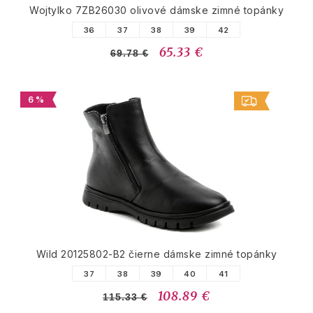
Wojtylko 7ZB26030 olivové dámske zimné topánky
36
37
38
39
42
65.33 €
69.78 €
6 %
Wild 20125802-B2 čierne dámske zimné topánky
37
38
39
40
41
108.89 €
115.33 €