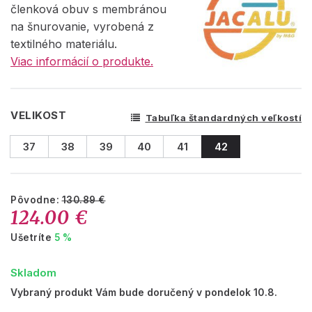
členková obuv s membránou
na šnurovanie, vyrobená z
textilného materiálu.
Viac informácií o produkte.
VELIKOST
Tabuľka štandardných veľkostí
37
38
39
40
41
42
Pôvodne:
130.89 €
124.00 €
Ušetríte
5 %
Skladom
Vybraný produkt Vám bude doručený v pondelok 10.8.