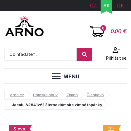
CZ
SK
DE
0
0.00 €
Přihlásit se
MENU
Arno.cz
Dámska obuv
Zimná
Členková
Jacalu A2841z61 čierne dámske zimné topánky
Sleva