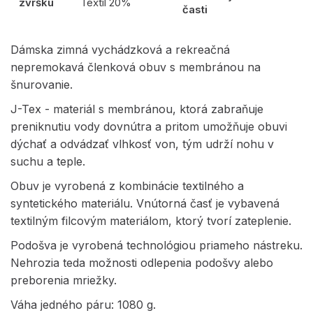
zvršku
Textil 20%
časti
Dámska zimná vychádzková a rekreačná
nepremokavá členková obuv s membránou na
šnurovanie.
J-Tex - materiál s membránou, ktorá zabraňuje
preniknutiu vody dovnútra a pritom umožňuje obuvi
dýchať a odvádzať vlhkosť von, tým udrží nohu v
suchu a teple.
Obuv je vyrobená z kombinácie textilného a
syntetického materiálu. Vnútorná časť je vybavená
textilným filcovým materiálom, ktorý tvorí zateplenie.
Podošva je vyrobená technológiou priameho nástreku.
Nehrozia teda možnosti odlepenia podošvy alebo
preborenia mriežky.
Váha jedného páru: 1080 g.