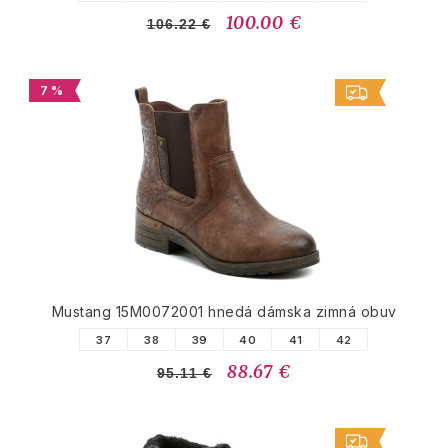
100.00 €
106.22 €
7 %
Mustang 15M0072001 hnedá dámska zimná obuv
37
38
39
40
41
42
88.67 €
95.11 €