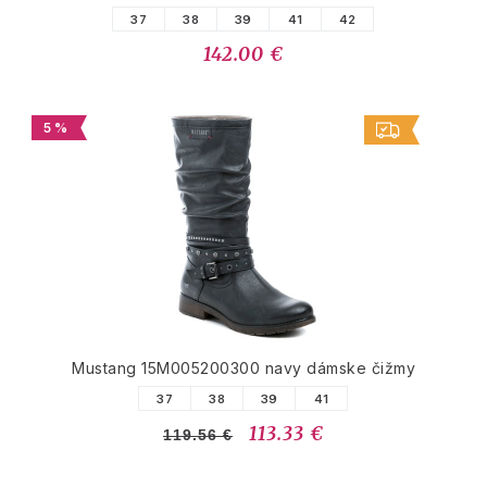
37
38
39
41
42
142.00 €
5 %
Mustang 15M005200300 navy dámske čižmy
37
38
39
41
113.33 €
119.56 €