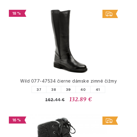
18 %
Wild 077-47534 čierne dámske zimné čižmy
37
38
39
40
41
132.89 €
162.44 €
16 %