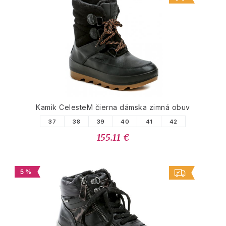
Kamik CelesteM čierna dámska zimná obuv
37
38
39
40
41
42
155.11 €
5 %