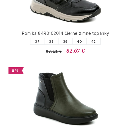
Romika 84R0102014 čierne zimné topánky
37
38
39
40
42
82.67 €
87.11 €
6 %