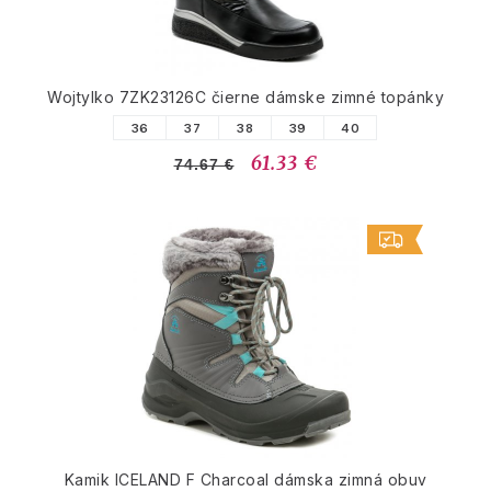
Wojtylko 7ZK23126C čierne dámske zimné topánky
36
37
38
39
40
61.33 €
74.67 €
Kamik ICELAND F Charcoal dámska zimná obuv