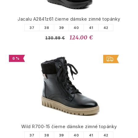
Jacalu A2841z61 čierne dámske zimné topánky
37
38
39
40
41
42
124.00 €
130.89 €
6 %
Wild R700-15 čierne dámske zimné topánky
37
38
39
40
41
42