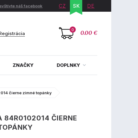
CZ
SK
DE
avštívte náš facebook
0
0.00 €
Registrácia
ZNAČKY
DOPLNKY
14 čierne zimné topánky
 84R0102014 ČIERNE
 TOPÁNKY