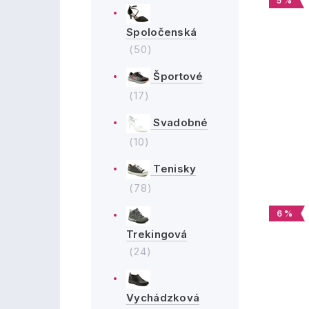
5 %
Spoločenská
(50)
Športové
(17)
Svadobné
(10)
Tenisky
(78)
6 %
Trekingová
(24)
Vychádzková