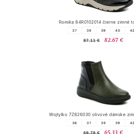
Romika 84R0102014 čierne zimné 
37
38
39
40
4
82.67 €
87.11 €
Wojtylko 7ZB26030 olivové dámske zi
36
37
38
39
4
65.33 €
69.78 €