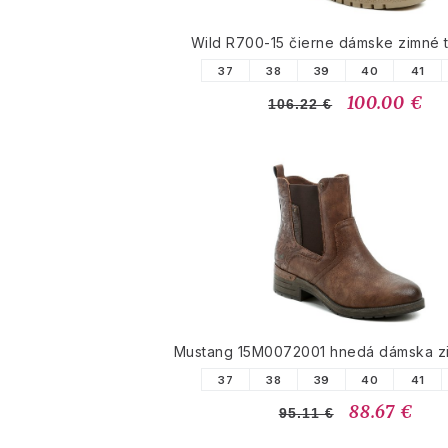
Wild R700-15 čierne dámske zimné 
37
38
39
40
41
100.00 €
106.22 €
Mustang 15M0072001 hnedá dámska z
37
38
39
40
41
88.67 €
95.11 €