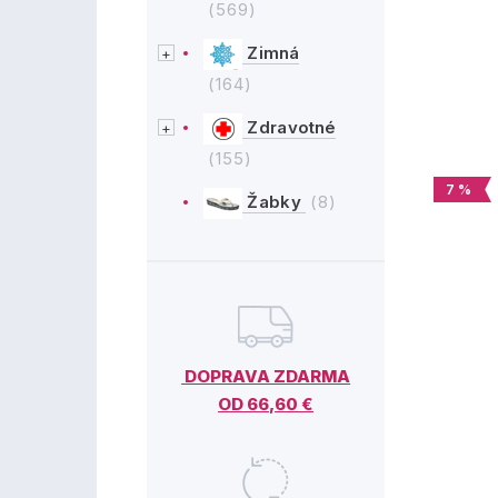
(569)
Zimná
(164)
Zdravotné
(155)
7 %
Žabky
(8)
DOPRAVA ZDARMA
OD 66,60 €