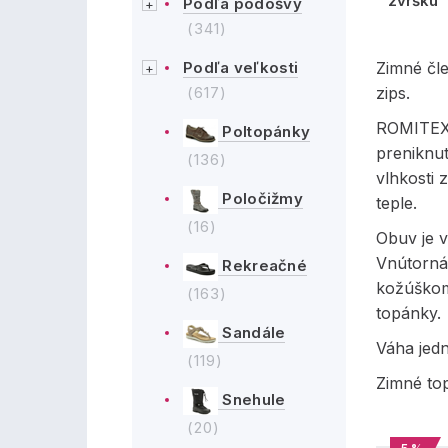
zvršku
Podľa podošvy
(341)
Podľa veľkosti
Zimné čl
(617)
zips.
ROMITEX 
Poltopánky
preniknu
(136)
vlhkosti 
Poločižmy
teple.
(16)
Obuv je v
Vnútorná
Rekreačné
kožúškom,
(163)
topánky.
Sandále
Váha jed
(119)
Zimné to
Snehule
(20)