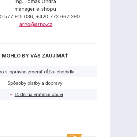
Ing. Tomáš Ondra
manager e-shopu
0 577 915 036, +420 773 667 390
arno@arno.cz
MOHLO BY VÁS ZAUJÍMAŤ
ko si správne zmerať dĺžku chodidla
Spôsoby platby a dopravy
14 dní na vrátenie obuvi