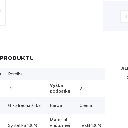
 PRODUKTU
AL
a
Romika
Výška
14
3
y
podpätku
G - stredná šírka
Farba
Čierna
y
Materiál
l
Syntetika 100%
vnútornej
Textil 100%