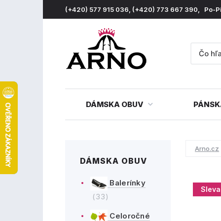
(+420) 577 915 036, (+420) 773 667 390, Po-P
DÁMSKA OBUV
PÁNSK
Arno.cz
DÁMSKA OBUV
Balerínky
Sleva
(33)
Celoročné