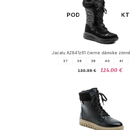
PODOBNÉ PRODUK
Jacalu A2841z61 čierne dámske zimn
37
38
39
40
41
124.00 €
130.89 €