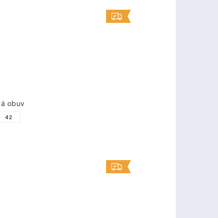
ná obuv
42