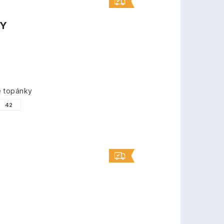
TY
é topánky
42