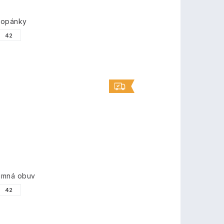
topánky
42
imná obuv
42