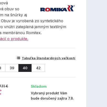
ková
vá obuv so
m na šnúrky aj
. Obuv je vyrobená zo syntetického
vo vnútri zateplená jemným textilným
a membránou Romitex.
ácií o produkte.
Tabuľka štandardných veľkostí
8
39
40
42
Skladom
7.11 €
€
Vybraný produkt Vám
bude doručený zajtra 7.8.
%