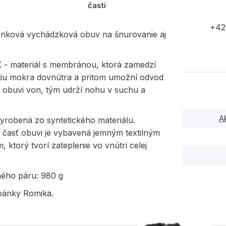
časti
+42
enková vychádzková obuv na šnurovanie aj
- materiál s membránou, ktorá zamedzí
tiu mokra dovnútra a pritom umožní odvod
z obuvi von, tým udrží nohu v suchu a
A
yrobená zo syntetického materiálu.
 časť obuvi je vybavená jemným textilným
 ktorý tvorí zateplenie vo vnútri celej
ného páru: 980 g
pánky Romika.