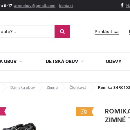
ia 9-17
arnoobuv@gmail.com
kontakt
N
Prihlásiť sa
A OBUV
DETSKÁ OBUV
ODEVY
Dámska obuv
Zimná
Členková
Romika 84R01020
ROMIKA
ZIMNÉ