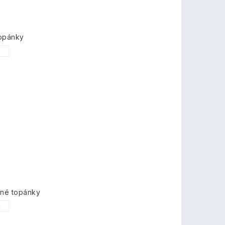
topánky
2
mné topánky
2