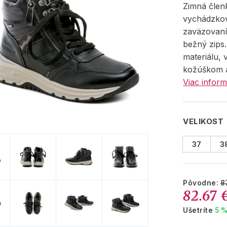
Zimná člen
vychádzko
zaväzovaní
bežný zips
materiálu, 
kožúškom 
Viac inform
VELIKOST
37
3
Pôvodne:
8
82.67 
Ušetríte
5 