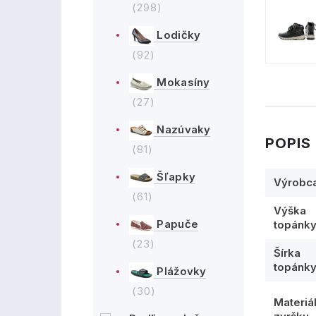
(298)
Lodičky
(92)
Mokasíny
(27)
Nazúvaky
POPIS
(81)
Šľapky
Výrobc
(61)
Výška
Papuče
topánk
(23)
Šírka
topánk
Plážovky
(30)
Materiá