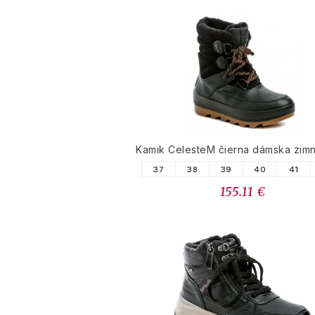
Kamik CelesteM čierna dámska zim
37
38
39
40
41
155.11 €