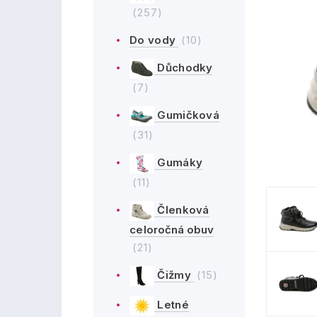
(257)
Do vody
(10)
Důchodky
(7)
Gumičková
(31)
Gumáky
(11)
Členková
celoročná obuv
(21)
Čižmy
(15)
Letné