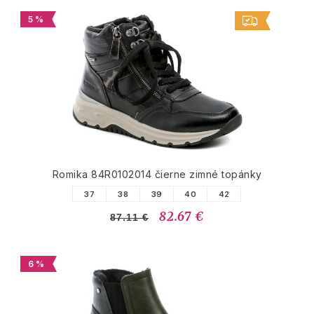
5 %
Romika 84R0102014 čierne zimné topánky
37
38
39
40
42
82.67 €
87.11 €
6 %