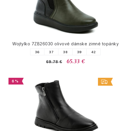
Wojtylko 7ZB26030 olivové dámske zimné topánky
36
37
38
39
42
65.33 €
69.78 €
6 %