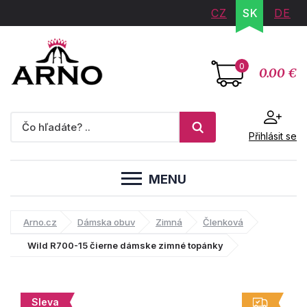
CZ
SK
DE
0
0.00 €
Přihlásit se
MENU
Arno.cz
Dámska obuv
Zimná
Členková
Wild R700-15 čierne dámske zimné topánky
Sleva