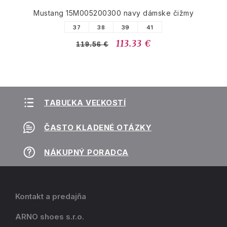
Mustang 15M005200300 navy dámske čižmy
37
38
39
41
113.33 €
119.56 €
TABUĽKA VEĽKOSTÍ
ČASTO KLADENÉ OTÁZKY
NÁKUPNÝ PORADCA
Kontakt a predajňa
ARNO shoes s.r.o.