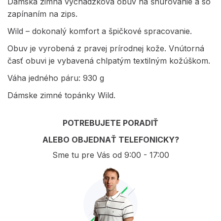
Dámska zimná vychádzková obuv na šnurovanie a so
zapínaním na zips.
Wild – dokonalý komfort a špičkové spracovanie.
Obuv je vyrobená z pravej prírodnej kože. Vnútorná
časť obuvi je vybavená chlpatým textilným kožúškom.
Váha jedného páru: 930 g
Dámske zimné topánky Wild.
POTREBUJETE PORADIŤ
ALEBO OBJEDNAŤ TELEFONICKY?
Sme tu pre Vás od 9:00 - 17:00