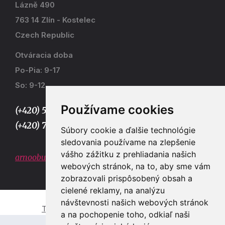
Lázně 490
763 14 Zlín - Kostelec
Czech Republic
Otváracia doba
Po-Pia: 9-17
So: 9-12
Používame cookies
(+420) 577 915 036,
(+420) 773 667 390
Súbory cookie a ďalšie technológie
sledovania používame na zlepšenie
vášho zážitku z prehliadania našich
arnoobuv@gmail.com
webových stránok, na to, aby sme vám
zobrazovali prispôsobený obsah a
cielené reklamy, na analýzu
návštevnosti našich webových stránok
Tvorba e-shopů a webových stránek Zlín
a na pochopenie toho, odkiaľ naši