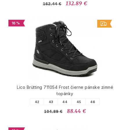
132.89 €
162.44 €
16 %
Lico Brütting 711054 Frost čierne pánske zimné
topánky
42
43
44
45
46
88.44 €
104.89 €