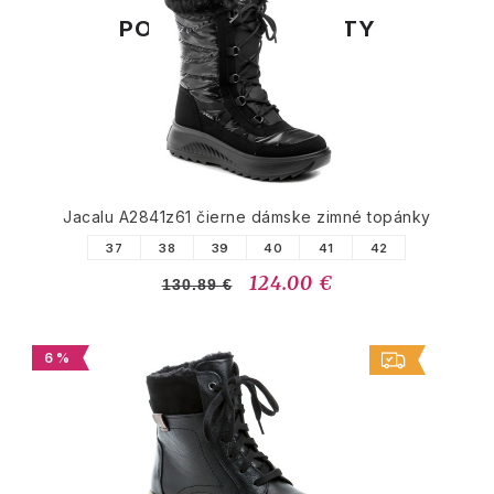
PODOBNÉ PRODUKTY
Jacalu A2841z61 čierne dámske zimné topánky
37
38
39
40
41
42
124.00 €
130.89 €
6 %