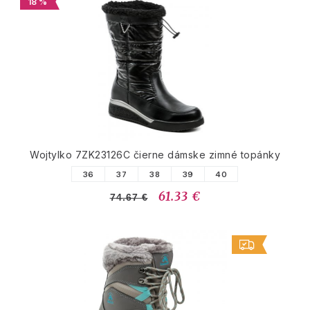
18 %
Wojtylko 7ZK23126C čierne dámske zimné topánky
36
37
38
39
40
61.33 €
74.67 €