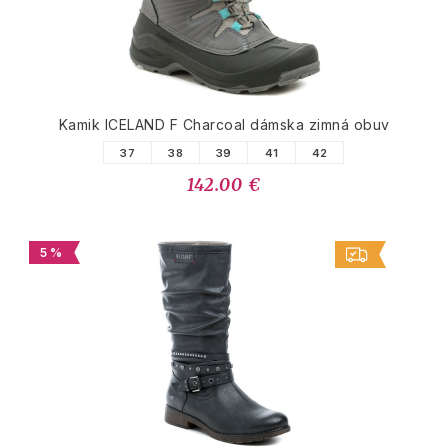
Kamik ICELAND F Charcoal dámska zimná obuv
37
38
39
41
42
142.00 €
5 %