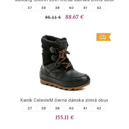
37
38
39
40
41
42
88.67 €
95.11 €
Kamik CelesteM čierna dámska zimná obuv
37
38
39
40
41
42
155.11 €