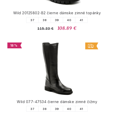
Wild 20125802-B2 čierne dámske zimné topánky
37
38
39
40
41
108.89 €
115.33 €
18 %
Wild 077-47534 čierne dámske zimné čižmy
37
38
39
40
41