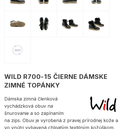
WILD R700-15 ČIERNE DÁMSKE
ZIMNÉ TOPÁNKY
Dámska zimná členková
vychádzková obuv na
šnurovanie a so zapínaním
na zips. Obuv je vyrobená z pravej prírodnej kože a
vo vnútri vybavená chlpatým textilným kožúškom.