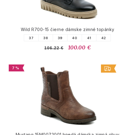
Wild R700-15 čierne dámske zimné topánky
37
38
39
40
41
42
100.00 €
106.22 €
7 %
Mustang 15M0072001 hnedá dámska zimná obuv