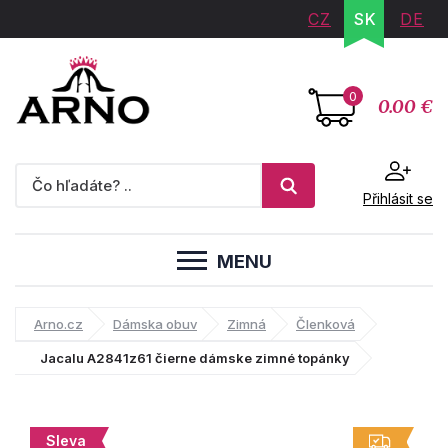
CZ
SK
DE
0
0.00 €
Přihlásit se
MENU
Arno.cz
Dámska obuv
Zimná
Členková
Jacalu A2841z61 čierne dámske zimné topánky
Sleva