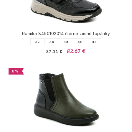
Romika 84R0102014 čierne zimné topánky
37
38
39
40
42
82.67 €
87.11 €
6 %