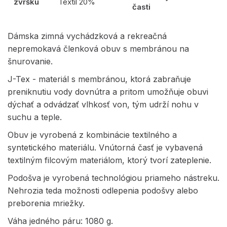
zvršku
Textil 20%
časti
Dámska zimná vychádzková a rekreačná
nepremokavá členková obuv s membránou na
šnurovanie.
J-Tex - materiál s membránou, ktorá zabraňuje
preniknutiu vody dovnútra a pritom umožňuje obuvi
dýchať a odvádzať vlhkosť von, tým udrží nohu v
suchu a teple.
Obuv je vyrobená z kombinácie textilného a
syntetického materiálu. Vnútorná časť je vybavená
textilným filcovým materiálom, ktorý tvorí zateplenie.
Podošva je vyrobená technológiou priameho nástreku.
Nehrozia teda možnosti odlepenia podošvy alebo
preborenia mriežky.
Váha jedného páru: 1080 g.