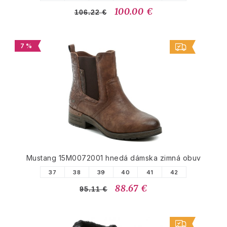
100.00 €
106.22 €
7 %
Mustang 15M0072001 hnedá dámska zimná obuv
37
38
39
40
41
42
88.67 €
95.11 €