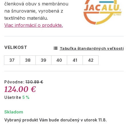
členková obuv s membránou
na šnurovanie, vyrobená z
textilného materiálu.
Viac informácií o produkte.
VELIKOST
Tabuľka štandardných veľkostí
37
38
39
40
41
42
Pôvodne:
130.89 €
124.00 €
Ušetríte
5 %
Skladom
Vybraný produkt Vám bude doručený v utorok 11.8.