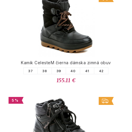
Kamik CelesteM čierna dámska zimná obuv
37
38
39
40
41
42
155.11 €
5 %