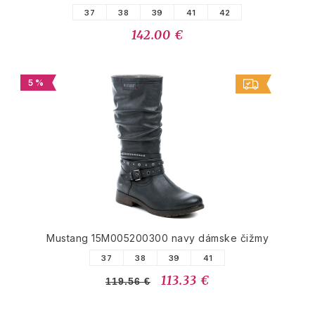
37
38
39
41
42
142.00 €
5 %
Mustang 15M005200300 navy dámske čižmy
37
38
39
41
113.33 €
119.56 €