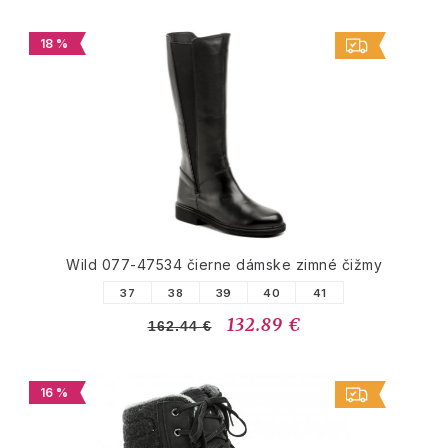
18 %
Wild 077-47534 čierne dámske zimné čižmy
37
38
39
40
41
132.89 €
162.44 €
16 %