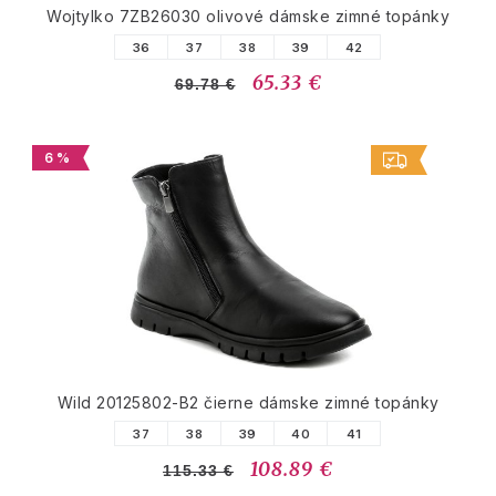
Wojtylko 7ZB26030 olivové dámske zimné topánky
36
37
38
39
42
65.33 €
69.78 €
6 %
Wild 20125802-B2 čierne dámske zimné topánky
37
38
39
40
41
108.89 €
115.33 €