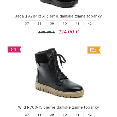
Jacalu A2841z61 čierne dámske zimné topánky
37
38
39
40
41
42
124.00 €
130.89 €
6 %
Wild R700-15 čierne dámske zimné topánky
37
38
39
40
41
42