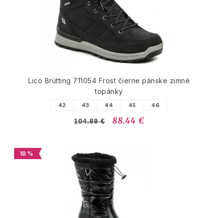
Lico Brütting 711054 Frost čierne pánske zimné
topánky
42
43
44
45
46
88.44 €
104.89 €
18 %