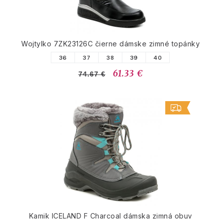
Wojtylko 7ZK23126C čierne dámske zimné topánky
36
37
38
39
40
61.33 €
74.67 €
Kamik ICELAND F Charcoal dámska zimná obuv