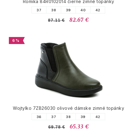
Romika 84R0102014 čierne zimné topánky
37
38
39
40
42
82.67 €
87.11 €
6 %
Wojtylko 7ZB26030 olivové dámske zimné topánky
36
37
38
39
42
65.33 €
69.78 €