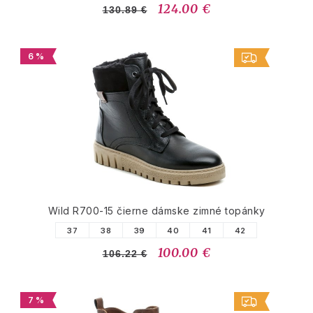
124.00 €
130.89 €
6 %
Wild R700-15 čierne dámske zimné topánky
37
38
39
40
41
42
100.00 €
106.22 €
7 %