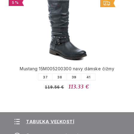
5 %
Mustang 15M005200300 navy dámske čižmy
37
38
39
41
113.33 €
119.56 €
TABUĽKA VEĽKOSTÍ