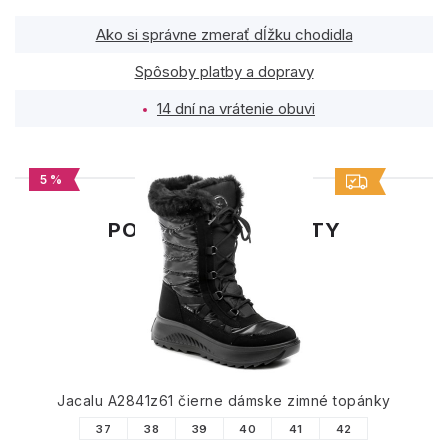
Ako si správne zmerať dĺžku chodidla
Spôsoby platby a dopravy
14 dní na vrátenie obuvi
5 %
PODOBNÉ PRODUKTY
Jacalu A2841z61 čierne dámske zimné topánky
37
38
39
40
41
42