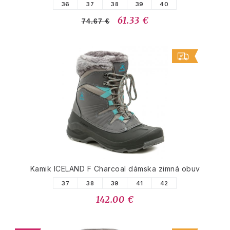
36
37
38
39
40
61.33 €
74.67 €
Kamik ICELAND F Charcoal dámska zimná obuv
37
38
39
41
42
142.00 €