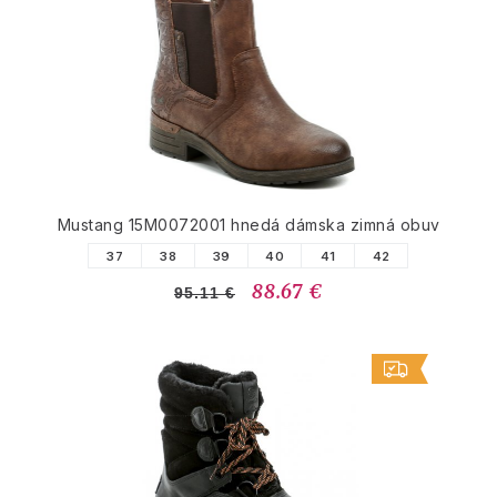
Mustang 15M0072001 hnedá dámska zimná obuv
37
38
39
40
41
42
88.67 €
95.11 €