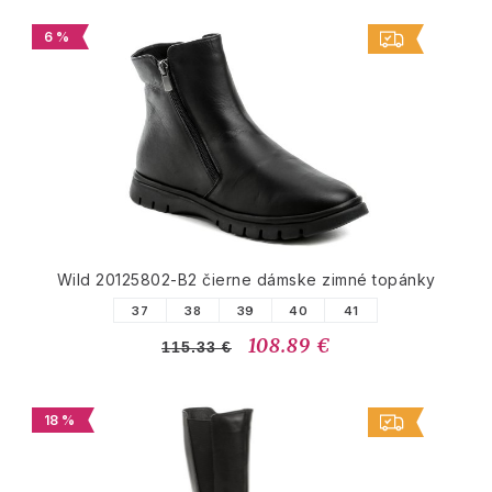
6 %
Wild 20125802-B2 čierne dámske zimné topánky
37
38
39
40
41
108.89 €
115.33 €
18 %