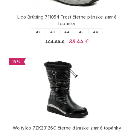
Lico Brütting 711054 Frost čierne pánske zimné
topánky
42
43
44
45
46
88.44 €
104.89 €
18 %
Wojtylko 7ZK23126C čierne dámske zimné topánky