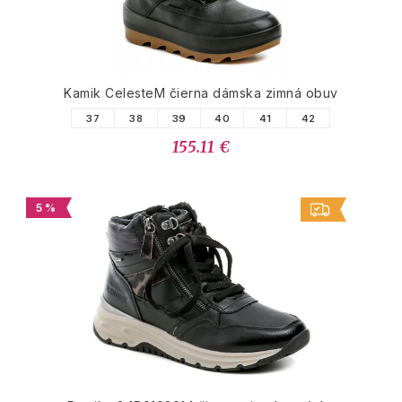
Kamik CelesteM čierna dámska zimná obuv
37
38
39
40
41
42
155.11 €
5 %