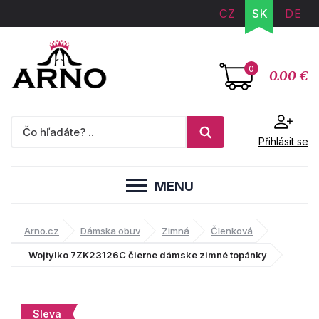
CZ
SK
DE
0
0.00 €
Přihlásit se
MENU
Arno.cz
Dámska obuv
Zimná
Členková
Wojtylko 7ZK23126C čierne dámske zimné topánky
Sleva