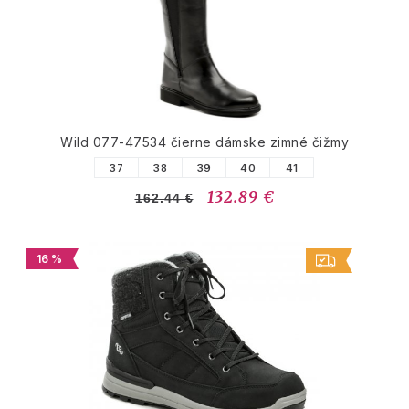
Wild 077-47534 čierne dámske zimné čižmy
37
38
39
40
41
132.89 €
162.44 €
16 %