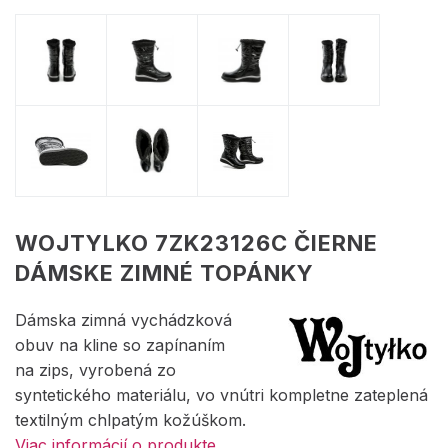
WOJTYLKO 7ZK23126C ČIERNE
DÁMSKE ZIMNÉ TOPÁNKY
Dámska zimná vychádzková
obuv na kline so zapínaním
na zips, vyrobená zo
syntetického materiálu, vo vnútri kompletne zateplená
textilným chlpatým kožúškom.
Viac informácií o produkte.