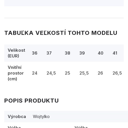
TABUĽKA VEĽKOSTÍ TOHTO MODELU
Velikost
36
37
38
39
40
41
(EUR)
Vnitřní
prostor
24
24,5
25
25,5
26
26,5
(cm)
POPIS PRODUKTU
Výrobca
Wojtylko
Výška
Výška