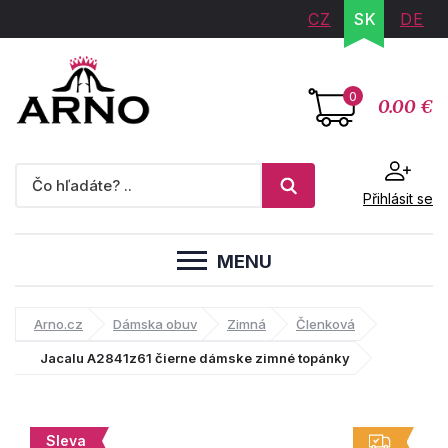
CZ
SK
DE
0
0.00 €
Přihlásit se
MENU
Arno.cz
Dámska obuv
Zimná
Členková
Jacalu A2841z61 čierne dámske zimné topánky
Sleva