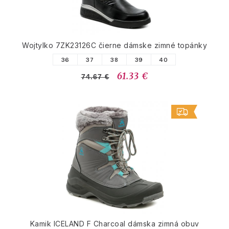
Wojtylko 7ZK23126C čierne dámske zimné topánky
36
37
38
39
40
61.33 €
74.67 €
Kamik ICELAND F Charcoal dámska zimná obuv