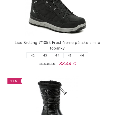
Lico Brütting 711054 Frost čierne pánske zimné
topánky
42
43
44
45
46
88.44 €
104.89 €
18 %