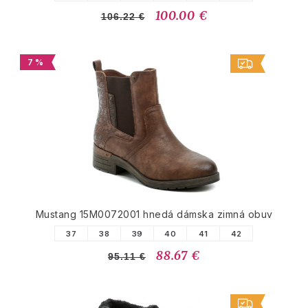
100.00 €
106.22 €
7 %
Mustang 15M0072001 hnedá dámska zimná obuv
37
38
39
40
41
42
88.67 €
95.11 €