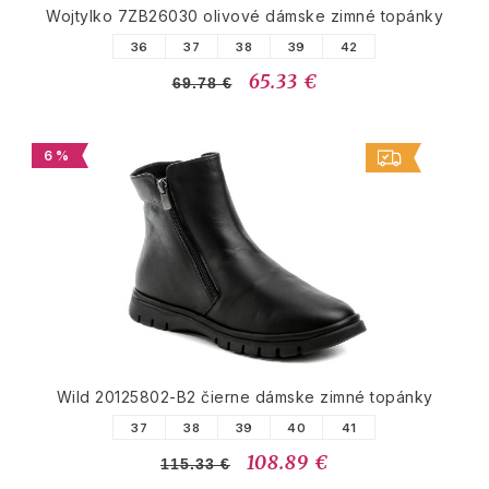
Wojtylko 7ZB26030 olivové dámske zimné topánky
36
37
38
39
42
65.33 €
69.78 €
6 %
Wild 20125802-B2 čierne dámske zimné topánky
37
38
39
40
41
108.89 €
115.33 €