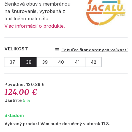
členková obuv s membránou
na šnurovanie, vyrobená z
textilného materiálu.
Viac informácií o produkte.
VELIKOST
Tabuľka štandardných veľkostí
37
38
39
40
41
42
Pôvodne:
130.89 €
124.00 €
Ušetríte
5 %
Skladom
Vybraný produkt Vám bude doručený v utorok 11.8.