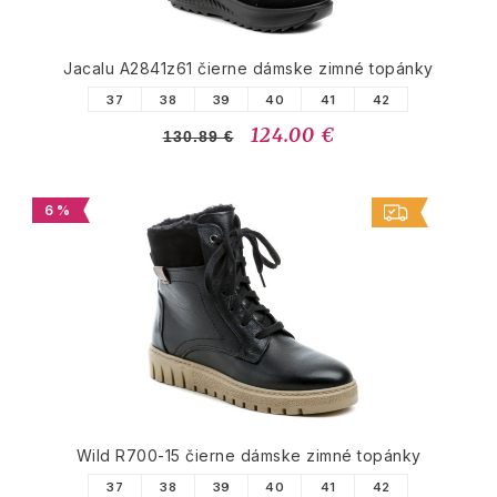
Jacalu A2841z61 čierne dámske zimné topánky
37
38
39
40
41
42
124.00 €
130.89 €
6 %
Wild R700-15 čierne dámske zimné topánky
37
38
39
40
41
42