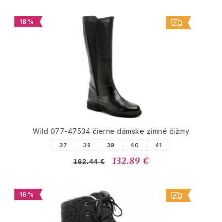
18 %
Wild 077-47534 čierne dámske zimné čižmy
37
38
39
40
41
132.89 €
162.44 €
16 %