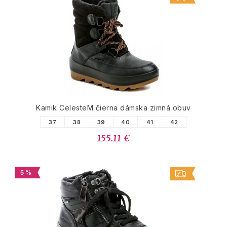
Kamik CelesteM čierna dámska zimná obuv
37
38
39
40
41
42
155.11 €
5 %