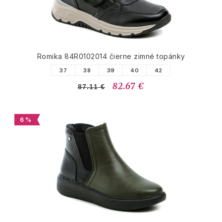
Romika 84R0102014 čierne zimné topánky
37
38
39
40
42
82.67 €
87.11 €
6 %