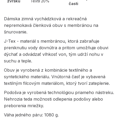
zvršku
Textil 20%
časti
Dámska zimná vychádzková a rekreačná
nepremokavá členková obuv s membránou na
šnurovanie.
J-Tex - materiál s membránou, ktorá zabraňuje
preniknutiu vody dovnútra a pritom umožňuje obuvi
dýchať a odvádzať vlhkosť von, tým udrží nohu v
suchu a teple.
Obuv je vyrobená z kombinácie textilného a
syntetického materiálu. Vnútorná časť je vybavená
textilným filcovým materiálom, ktorý tvorí zateplenie.
Podošva je vyrobená technológiou priameho nástreku.
Nehrozia teda možnosti odlepenia podošvy alebo
preborenia mriežky.
Váha jedného páru: 1080 g.