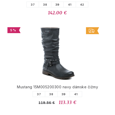
37
38
39
41
42
142.00 €
5 %
Mustang 15M005200300 navy dámske čižmy
37
38
39
41
113.33 €
119.56 €