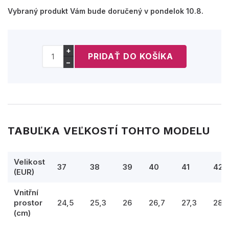
Vybraný produkt Vám bude doručený v pondelok 10.8.
+
−
TABUĽKA VEĽKOSTÍ TOHTO MODELU
Velikost
37
38
39
40
41
42
(EUR)
Vnitřní
prostor
24,5
25,3
26
26,7
27,3
28
(cm)