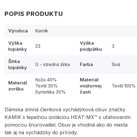
POPIS PRODUKTU
Výrobca
Kamik
Výška
Výška
23
3
topánky
podpätku
Šírka
G - stredná šírka
Farba
Sivá
topánky
Koža 40%
Materiál
Materiál
Textil 30%
vnútornej
Textil 100%
zvršku
Syntetika 30%
časti
Dámska zimná členková vychádzková obuv značky
KAMIK s tepelnou izoláciou HEAT-MX™ s uťahovaním
pomocou šnurovadiel. Obuv je vhodná ako do mesta
tak aj na vychádzky do prírody.