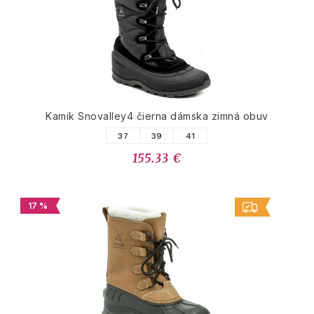
Kamik Snovalley4 čierna dámska zimná obuv
37
39
41
155.33 €
17 %