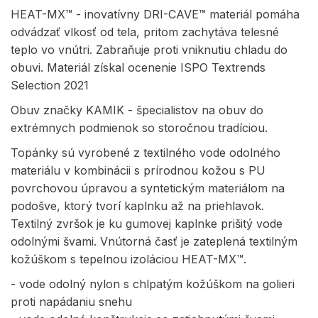
HEAT-MX™ - inovatívny DRI-CAVE™ materiál pomáha
odvádzať vlkosť od tela, pritom zachytáva telesné
teplo vo vnútri. Zabraňuje proti vniknutiu chladu do
obuvi. Materiál získal ocenenie ISPO Textrends
Selection 2021
Obuv značky KAMIK - špecialistov na obuv do
extrémnych podmienok so storočnou tradíciou.
Topánky sú vyrobené z textilného vode odolného
materiálu v kombinácii s prírodnou kožou s PU
povrchovou úpravou a syntetickým materiálom na
podošve, ktorý tvorí kaplnku až na priehlavok.
Textilný zvršok je ku gumovej kaplnke prišitý vode
odolnými švami. Vnútorná časť je zateplená textilným
kožúškom s tepelnou izoláciou HEAT-MX™.
- vode odolný nylon s chlpatým kožúškom na golieri
proti napádaniu snehu