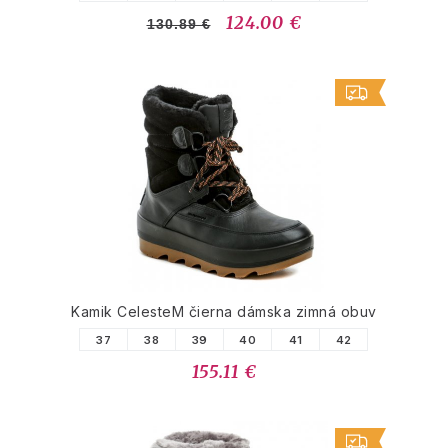
124.00 €
130.89 €
Kamik CelesteM čierna dámska zimná obuv
37
38
39
40
41
42
155.11 €