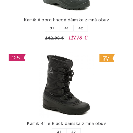
Kamik Alborg hnedá dámska zimná obuv
37
41
42
117.78 €
142.00 €
12 %
Kamik Billie Black dámska zimná obuv
37
42