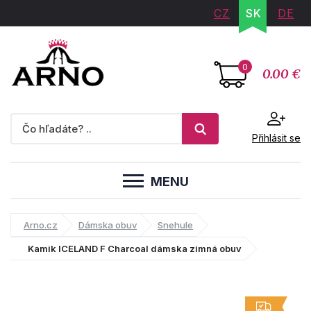
CZ
SK
DE
0
0.00 €
Přihlásit se
MENU
Arno.cz
Dámska obuv
Snehule
Kamik ICELAND F Charcoal dámska zimná obuv