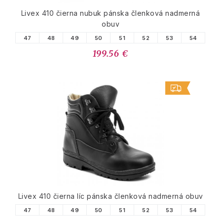
Livex 410 čierna nubuk pánska členková nadmerná
obuv
47
48
49
50
51
52
53
54
199.56 €
Livex 410 čierna líc pánska členková nadmerná obuv
47
48
49
50
51
52
53
54