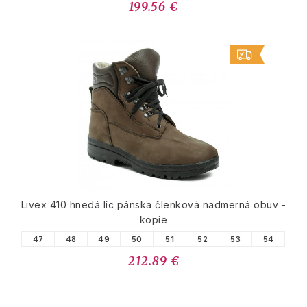
199.56 €
Livex 410 hnedá líc pánska členková nadmerná obuv -
kopie
47
48
49
50
51
52
53
54
212.89 €