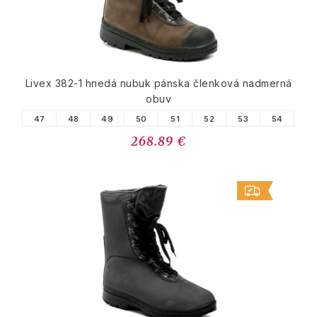
Livex 382-1 hnedá nubuk pánska členková nadmerná
obuv
47
48
49
50
51
52
53
54
268.89 €