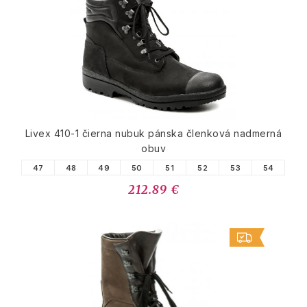
Livex 410-1 čierna nubuk pánska členková nadmerná
obuv
47
48
49
50
51
52
53
54
212.89 €