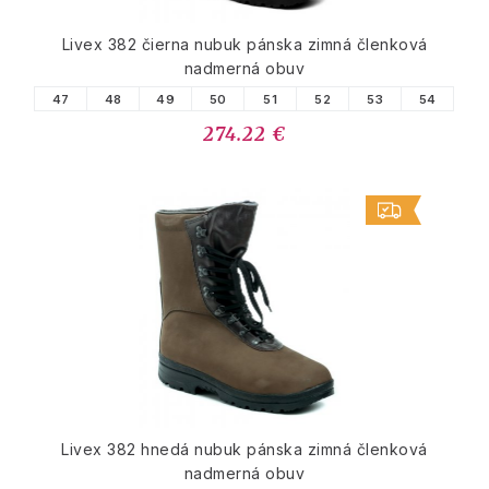
Livex 382 čierna nubuk pánska zimná členková
nadmerná obuv
47
48
49
50
51
52
53
54
274.22 €
Livex 382 hnedá nubuk pánska zimná členková
nadmerná obuv