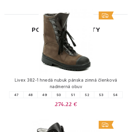
PODOBNÉ PRODUKTY
Livex 382-1 hnedá nubuk pánska zimná členková
nadmerná obuv
47
48
49
50
51
52
53
54
274.22 €