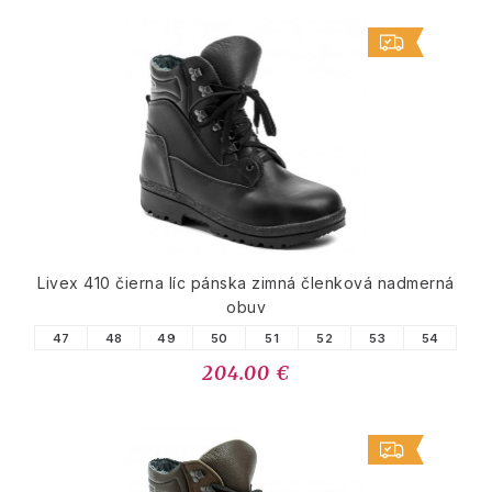
Livex 410 čierna líc pánska zimná členková nadmerná
obuv
47
48
49
50
51
52
53
54
204.00 €