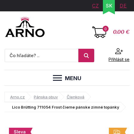
CZ
SK
DE
0
0.00 €
Přihlásit se
MENU
Arno.cz
Pánska obuv
Členková
Lico Brütting 711054 Frost čierne pánske zimné topánky
Sleva