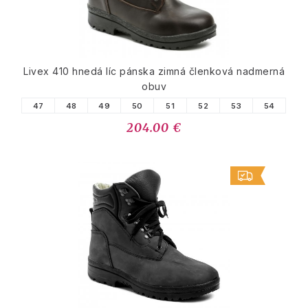
Livex 410 hnedá líc pánska zimná členková nadmerná
obuv
47
48
49
50
51
52
53
54
204.00 €