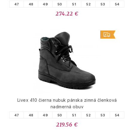
47
48
49
50
51
52
53
54
274.22 €
Livex 410 čierna nubuk pánska zimná členková
nadmerná obuv
47
48
49
50
51
52
53
54
219.56 €