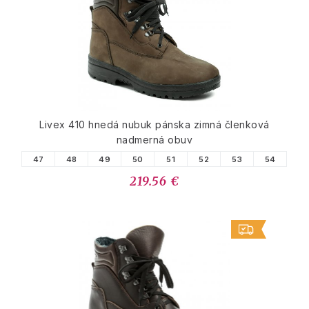
Livex 410 hnedá nubuk pánska zimná členková
nadmerná obuv
47
48
49
50
51
52
53
54
219.56 €