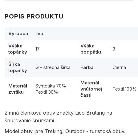
POPIS PRODUKTU
Výrobca
Lico
Výška
Výška
17
3
topánky
podpätku
Šírka
G - stredná šírka
Farba
Čierna
topánky
Materiál
Materiál
Syntetika 70%
vnútornej
Textil 100%
zvršku
Textil 30%
časti
Zimná členková obuv značky Lico Brütting na
šnurovanie šnúrkami.
Model obuvi pre Treking, Outdoor - turistická obuv.