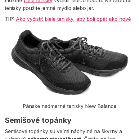
môžete
biele tenisky
vyčistiť jedlou sódou. Na farebné
tenisky použite jemné mydlo alebo jar.
TIP:
Ako vyčistiť biele tenisky, aby boli opäť ako nové
Pánske nadmerné tenisky New Balance
Semišové topánky
Semišové topánky sú veľmi náchylné na škvrny a