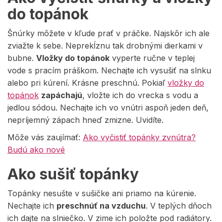
do topánok
Šnúrky môžete v kľude prať v práčke. Najskôr ich ale
zviažte k sebe. Neprekĺznu tak drobnými dierkami v
bubne.
Vložky do topánok
vyperte ručne v teplej
vode s pracím práškom. Nechajte ich vysušiť na slnku
alebo pri kúrení. Krásne preschnú. Pokiaľ
vložky do
topánok
zapáchajú
, vložte ich do vrecka s vodu a
jedlou sódou. Nechajte ich vo vnútri aspoň jeden deň,
nepríjemný zápach hneď zmizne. Uvidíte.
Môže vás zaujímať:
Ako vyčistiť topánky zvnútra?
Budú ako nové
Ako sušiť topánky
Topánky nesušte v sušičke ani priamo na kúrenie.
Nechajte ich
preschnúť na vzduchu
. V teplých dňoch
ich dajte na slniečko. V zime ich položte pod radiátory.