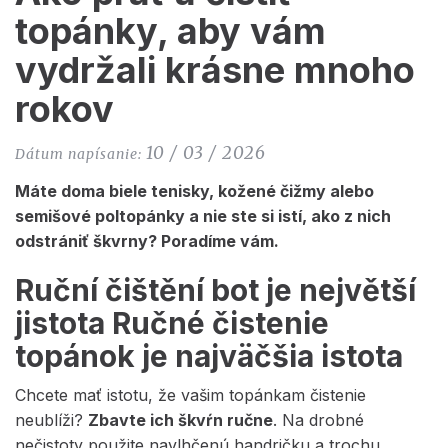
topánky, aby vám
vydržali krásne mnoho
rokov
10 / 03 / 2026
Dátum napísanie:
Máte doma biele tenisky, kožené čižmy alebo
semišové poltopánky a nie ste si istí, ako z nich
odstrániť škvrny? Poradíme vám.
Ruční čištění bot je největší
jistota Ručné čistenie
topánok je najväčšia istota
Chcete mať istotu, že vašim topánkam čistenie
neublíži?
Zbavte ich škvŕn ručne
. Na drobné
nečistoty použite navlhčenú handričku a trochu