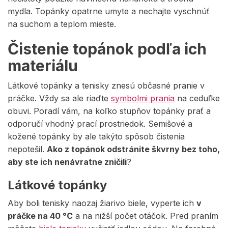
mydla. Topánky opatrne umyte a nechajte vyschnúť
na suchom a teplom mieste.
Čistenie topánok podľa ich
materiálu
Látkové topánky a tenisky znesú občasné pranie v
práčke. Vždy sa ale riaďte
symbolmi prania
na ceduľke
obuvi. Poradí vám, na koľko stupňov topánky prať a
odporučí vhodný prací prostriedok. Semišové a
kožené topánky by ale takýto spôsob čistenia
nepotešil.
Ako z topánok odstránite škvrny bez toho,
aby ste ich nenávratne zničili
?
Látkové topánky
Aby boli tenisky naozaj žiarivo biele, vyperte ich
v
práčke na 40 °C
a na nižší počet otáčok. Pred praním