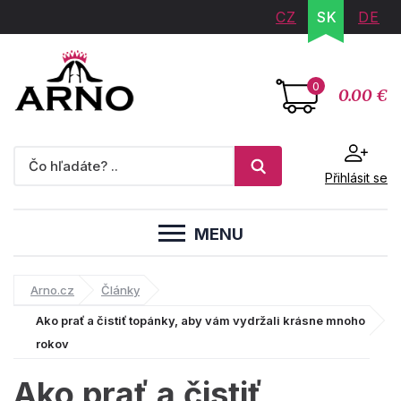
CZ
SK
DE
0
0.00 €
Přihlásit se
MENU
Arno.cz
Články
Ako prať a čistiť topánky, aby vám vydržali krásne mnoho
rokov
Ako prať a čistiť