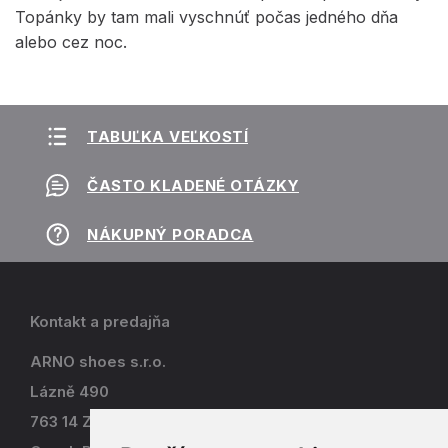
Topánky by tam mali vyschnúť počas jedného dňa
alebo cez noc.
TABUĽKA VEĽKOSTÍ
ČASTO KLADENÉ OTÁZKY
NÁKUPNÝ PORADCA
Kontakt a predajňa
ARNO shoes s.r.o.
Lázně 490
763 14 Zlín - Kostelec