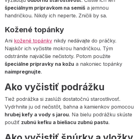
vyžadujú
odbornú starostlivosť
. Čistite ich len
špeciálnym prípravkom na semiš
a jemnou
handričkou. Nikdy ich neperte. Zničili by sa.
Kožené topánky
Ani
kožené topánky
nikdy nedávajte do práčky.
Najskôr ich vyčistite mokrou handričkou. Tým
odstránite najväčšie nečistoty. Potom použite
špeciálne prípravky na kožu
a nakoniec topánky
naimpregnujte
.
Ako vyčistiť podrážku
Tiež podrážka si zaslúži dostatočnú starostlivosť.
Vydrhnite ju od nečistôt, bahna a kamienkov pomocou
hrubej kefy a vody s jarou
. Na bielu podrážku skúste
použiť
zubnú kefku a bieliacu zubnú pastu
.
Ako vyčistiť šnúrky a vložky