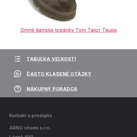
Zimné dámske topánky Tom Tailor Taupe
TABUĽKA VEĽKOSTÍ
ČASTO KLADENÉ OTÁZKY
NÁKUPNÝ PORADCA
Kontakt a predajňa
ARNO shoes s.r.o.
Lázně 490