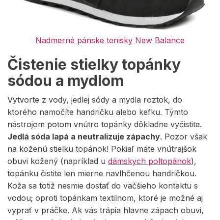
Nadmerné pánske tenisky New Balance
Čistenie stielky topánky
sódou a mydlom
Vytvorte z vody, jedlej sódy a mydla roztok, do
ktorého namočíte handričku alebo kefku. Týmto
nástrojom potom vnútro topánky dôkladne vyčistite.
Jedlá sóda lapá a neutralizuje zápachy
. Pozor však
na koženú stielku topánok! Pokiaľ máte vnútrajšok
obuvi kožený (napríklad u
dámskych poltopánok
),
topánku čistite len mierne navlhčenou handričkou.
Koža sa totiž nesmie dostať do väčšieho kontaktu s
vodou; oproti topánkam textilnom, ktoré je možné aj
vyprať v práčke. Ak vás trápia hlavne zápach obuvi,