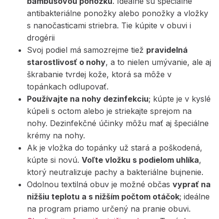
bambusovou ponožku
. Ideálne sú špeciálne
antibakteriálne ponožky alebo ponožky a vložky
s nanočasticami striebra. Tie kúpite v obuvi i
drogérii
Svoj podiel má samozrejme tiež
pravidelná
starostlivosť o nohy
, a to nielen umývanie, ale aj
škrabanie tvrdej kože, ktorá sa môže v
topánkach odlupovať.
Používajte na nohy dezinfekciu
; kúpte je v kyslé
kúpeli s octom alebo je striekajte sprejom na
nohy. Dezinfekčné účinky môžu mať aj špeciálne
krémy na nohy.
Ak je vložka do topánky už stará a poškodená,
kúpte si novú.
Voľte vložku s podielom uhlíka
,
ktorý neutralizuje pachy a bakteriálne bujnenie.
Odolnou textilná obuv je možné občas
vyprať na
nižšiu teplotu a s nižším počtom otáčok
; ideálne
na program priamo určený na pranie obuvi.