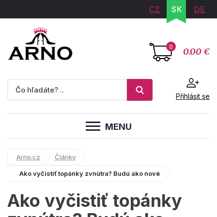
CZ
SK
DE
0
0.00 €
Přihlásit se
MENU
Arno.cz
Články
Ako vyčistiť topánky zvnútra? Budú ako nové
Ako vyčistiť topánky