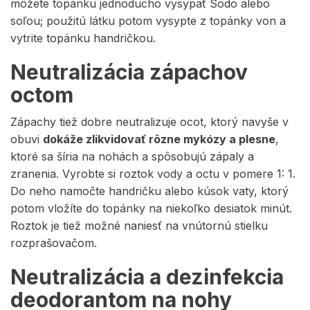
môžete topánku jednoducho vysypať Sodo alebo
soľou; použitú látku potom vysypte z topánky von a
vytrite topánku handričkou.
Neutralizácia zápachov
octom
Zápachy tiež dobre neutralizuje ocot, ktorý navyše v
obuvi
dokáže zlikvidovať rôzne mykózy a plesne
,
ktoré sa šíria na nohách a spôsobujú zápaly a
zranenia. Vyrobte si roztok vody a octu v pomere 1: 1.
Do neho namočte handričku alebo kúsok vaty, ktorý
potom vložíte do topánky na niekoľko desiatok minút.
Roztok je tiež možné naniesť na vnútornú stielku
rozprašovačom.
Neutralizácia a dezinfekcia
deodorantom na nohy