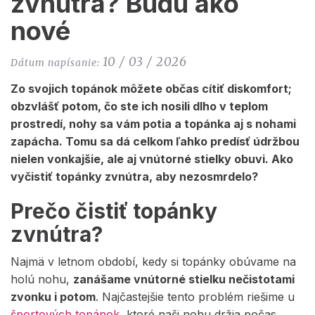
zvnútra? Budú ako
nové
10 / 03 / 2026
Dátum napísanie:
Zo svojich topánok môžete občas cítiť diskomfort;
obzvlášť potom, čo ste ich nosili dlho v teplom
prostredí, nohy sa vám potia a topánka aj s nohami
zapácha. Tomu sa dá celkom ľahko predísť údržbou
nielen vonkajšie, ale aj vnútorné stielky obuvi. Ako
vyčistiť topánky zvnútra, aby nezosmrdelo?
Prečo čistiť topánky
zvnútra
?
Najmä v letnom období, kedy si topánky obúvame na
holú nohu,
zanášame vnútorné stielku nečistotami
zvonku i potom
. Najčastejšie tento problém riešime u
športových topánok
, ktoré naši nohu držia počas