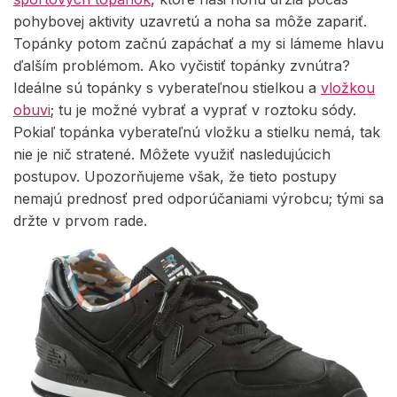
pohybovej aktivity uzavretú a noha sa môže zapariť.
Topánky potom začnú zapáchať a my si lámeme hlavu
ďalším problémom. Ako vyčistiť topánky zvnútra?
Ideálne sú topánky s vyberateľnou stielkou a
vložkou
obuvi
; tu je možné vybrať a vyprať v roztoku sódy.
Pokiaľ topánka vyberateľnú vložku a stielku nemá, tak
nie je nič stratené. Môžete využiť nasledujúcich
postupov. Upozorňujeme však, že tieto postupy
nemajú prednosť pred odporúčaniami výrobcu; tými sa
držte v prvom rade.