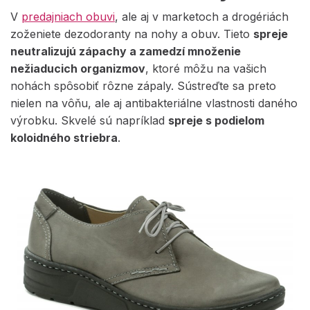
V
predajniach obuvi
, ale aj v marketoch a drogériách
zoženiete dezodoranty na nohy a obuv. Tieto
spreje
neutralizujú zápachy a zamedzí množenie
nežiaducich organizmov
, ktoré môžu na vašich
nohách spôsobiť rôzne zápaly. Sústreďte sa preto
nielen na vôňu, ale aj antibakteriálne vlastnosti daného
výrobku. Skvelé sú napríklad
spreje s podielom
koloidného striebra
.