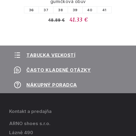
gumičková obuv
36
37
38
39
40
41
41.33 €
48.89 €
TABUĽKA VEĽKOSTÍ
ČASTO KLADENÉ OTÁZKY
NÁKUPNÝ PORADCA
Kontakt a predajňa
ARNO shoes s.r.o.
Lázně 490