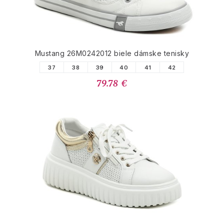
Mustang 26M0242012 biele dámske tenisky
37
38
39
40
41
42
79.78 €