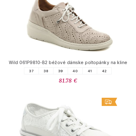
Wild 061P9810-B2 béžové dámske poltopánky na kline
37
38
39
40
41
42
81.78 €