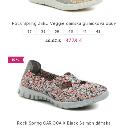
Rock Spring ZEBU Veggie dámska gumičková obuv
37
38
39
40
41
42
37.78 €
46.67 €
15 %
Rock Spring CARIOCA X Black Salmon dámska