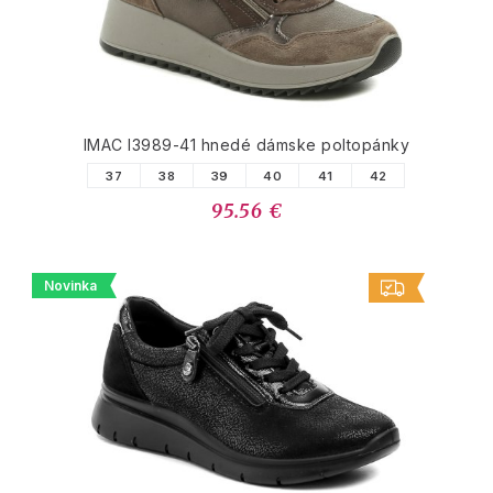
IMAC I3989-41 hnedé dámske poltopánky
37
38
39
40
41
42
95.56 €
Novinka