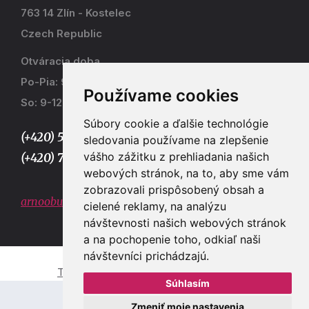
763 14 Zlín - Kostelec
Czech Republic
Otváracia doba
Po-Pia: 9-17
Používame cookies
So: 9-12
Súbory cookie a ďalšie technológie
(+420) 577 915 036,
sledovania používame na zlepšenie
vášho zážitku z prehliadania našich
(+420) 773 667 390
webových stránok, na to, aby sme vám
zobrazovali prispôsobený obsah a
arnoobuv@gmail.com
cielené reklamy, na analýzu
návštevnosti našich webových stránok
a na pochopenie toho, odkiaľ naši
návštevníci prichádzajú.
Tvorba e-shopů a webových stránek Zlín
Súhlasím
Zmeniť moje nastavenia