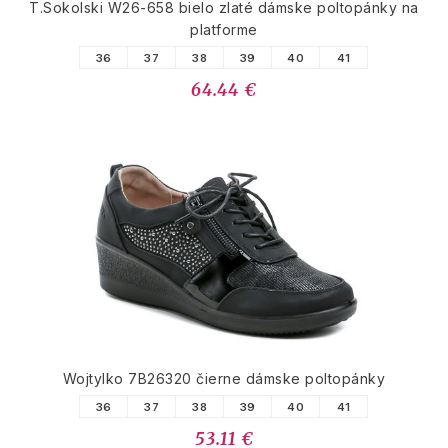
T.Sokolski W26-658 bielo zlaté dámske poltopánky na
platforme
36
37
38
39
40
41
64.44 €
Wojtylko 7B26320 čierne dámske poltopánky
36
37
38
39
40
41
53.11 €