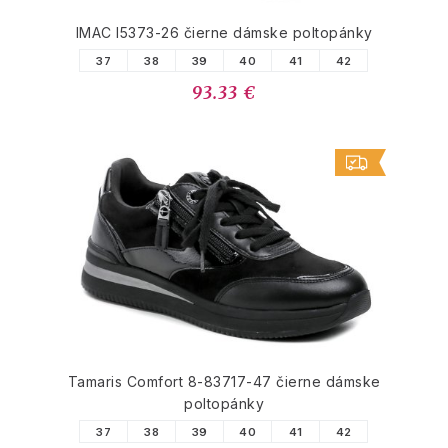
IMAC I5373-26 čierne dámske poltopánky
37
38
39
40
41
42
93.33 €
Tamaris Comfort 8-83717-47 čierne dámske
poltopánky
37
38
39
40
41
42