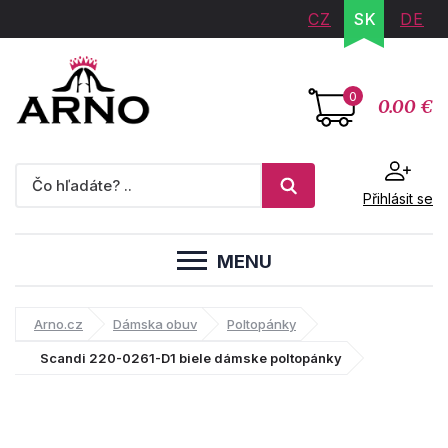
CZ
SK
DE
0
0.00 €
Přihlásit se
MENU
Arno.cz
Dámska obuv
Poltopánky
Scandi 220-0261-D1 biele dámske poltopánky