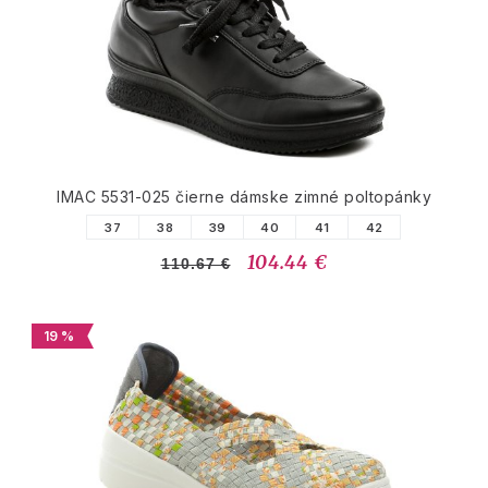
IMAC 5531-025 čierne dámske zimné poltopánky
37
38
39
40
41
42
104.44 €
110.67 €
19 %