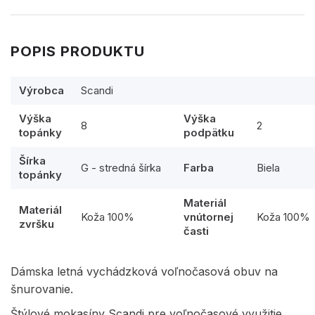
POPIS PRODUKTU
Výrobca
Scandi
Výška
Výška
8
2
topánky
podpätku
Šírka
G - stredná šírka
Farba
Biela
topánky
Materiál
Materiál
Koža 100%
vnútornej
Koža 100%
zvršku
časti
Dámska letná vychádzková voľnočasová obuv na
šnurovanie.
Štýlové mokasíny Scandi pre voľnočasové využitie.