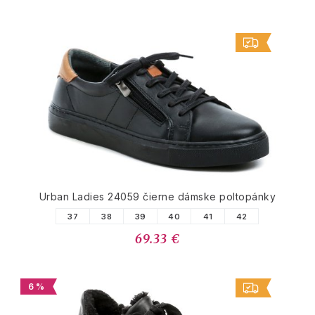
Urban Ladies 24059 čierne dámske poltopánky
37
38
39
40
41
42
69.33 €
6 %