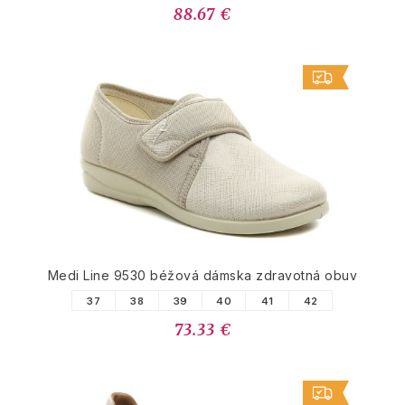
88.67 €
Medi Line 9530 béžová dámska zdravotná obuv
37
38
39
40
41
42
73.33 €