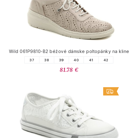
Wild 061P9810-B2 béžové dámske poltopánky na kline
37
38
39
40
41
42
81.78 €