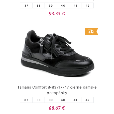
37
38
39
40
41
42
93.33 €
Tamaris Comfort 8-83717-47 čierne dámske
poltopánky
37
38
39
40
41
42
88.67 €