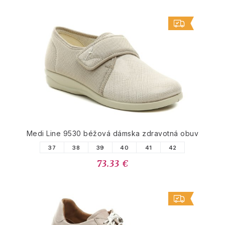
Medi Line 9530 béžová dámska zdravotná obuv
37
38
39
40
41
42
73.33 €