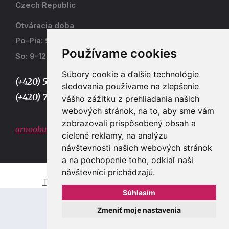
Czech Republic
Otváracia doba
Po-Pia: 9-17
Používame cookies
So: 9-12
Súbory cookie a ďalšie technológie
(+420) 577 915 036,
sledovania používame na zlepšenie
(+420) 773 667 390
vášho zážitku z prehliadania našich
webových stránok, na to, aby sme vám
zobrazovali prispôsobený obsah a
arnoobuv@gmail.com
cielené reklamy, na analýzu
návštevnosti našich webových stránok
a na pochopenie toho, odkiaľ naši
návštevníci prichádzajú.
Tvorba e-shopů a webových stránek Zlín
Súhlasím
Zmeniť moje nastavenia