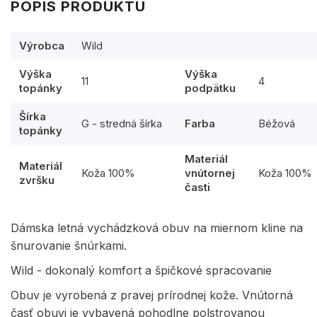
POPIS PRODUKTU
Výrobca
Wild
Výška
Výška
11
4
topánky
podpätku
Šírka
G - stredná šírka
Farba
Béžová
topánky
Materiál
Materiál
Koža 100%
vnútornej
Koža 100%
zvršku
časti
Dámska letná vychádzková obuv na miernom kline na
šnurovanie šnúrkami.
Wild - dokonalý komfort a špičkové spracovanie
Obuv je vyrobená z pravej prírodnej kože. Vnútorná
časť obuvi je vybavená pohodlne polstrovanou