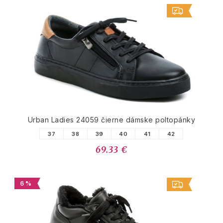
Urban Ladies 24059 čierne dámske poltopánky
37
38
39
40
41
42
69.33 €
6 %