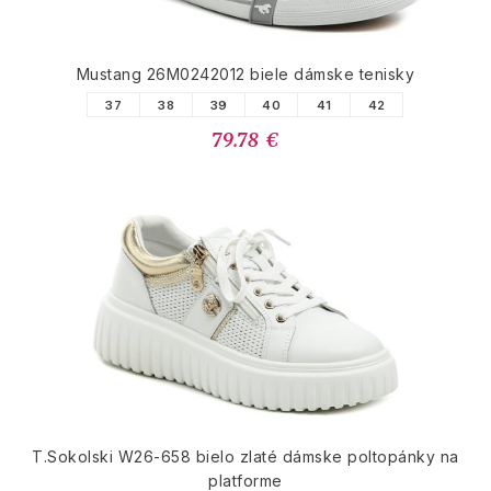
Mustang 26M0242012 biele dámske tenisky
37
38
39
40
41
42
79.78 €
T.Sokolski W26-658 bielo zlaté dámske poltopánky na
platforme