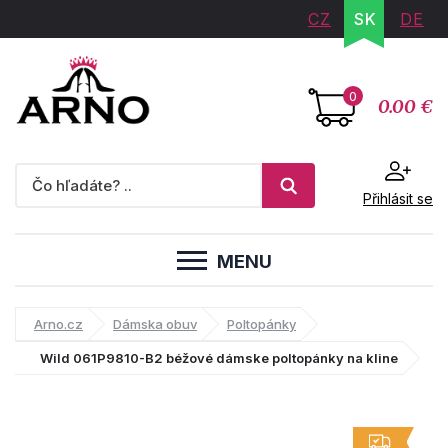
CZ
SK
DE
0
0.00 €
Přihlásit se
MENU
Arno.cz
Dámska obuv
Poltopánky
Wild 061P9810-B2 béžové dámske poltopánky na kline