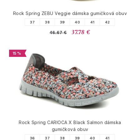
Rock Spring ZEBU Veggie dámska gumičková obuv
37
38
39
40
41
42
37.78 €
46.67 €
15 %
Rock Spring CARIOCA X Black Salmon dámska
gumičková obuv
36
37
38
39
40
41