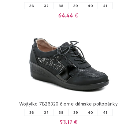
36
37
38
39
40
41
64.44 €
Wojtylko 7B26320 čierne dámske poltopánky
36
37
38
39
40
41
53.11 €