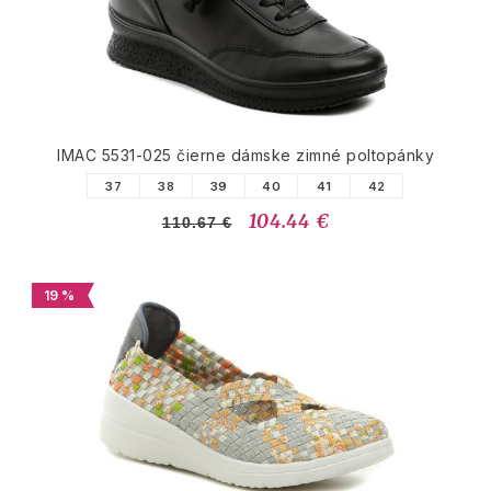
IMAC 5531-025 čierne dámske zimné poltopánky
37
38
39
40
41
42
104.44 €
110.67 €
19 %