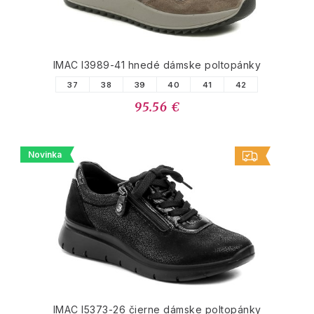
IMAC I3989-41 hnedé dámske poltopánky
37
38
39
40
41
42
95.56 €
Novinka
IMAC I5373-26 čierne dámske poltopánky