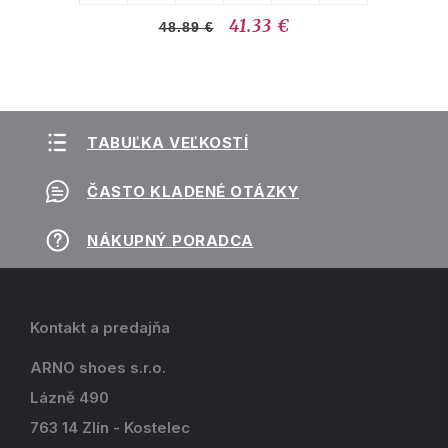
41.33 €
48.89 €
TABUĽKA VEĽKOSTÍ
ČASTO KLADENÉ OTÁZKY
NÁKUPNÝ PORADCA
Kontakt a predajňa
ARNO shoes s.r.o.
Lázně 490
763 14 Zlín - Kostelec