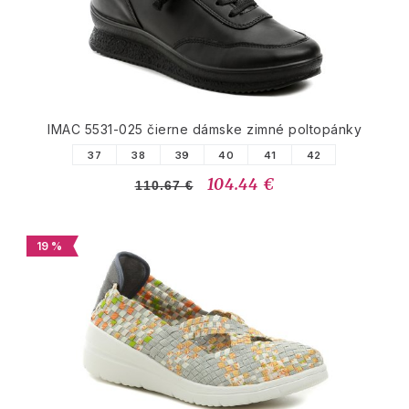
IMAC 5531-025 čierne dámske zimné poltopánky
37
38
39
40
41
42
104.44 €
110.67 €
19 %