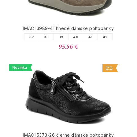
IMAC I3989-41 hnedé dámske poltopánky
37
38
39
40
41
42
95.56 €
Novinka
IMAC I5373-26 čierne dámske poltopánky