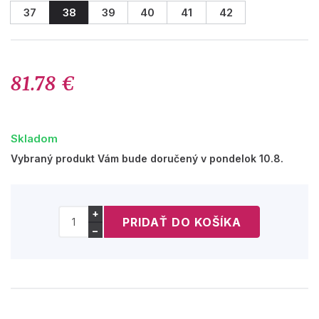
37
38
39
40
41
42
81.78 €
Skladom
Vybraný produkt Vám bude doručený v pondelok 10.8.
+
−