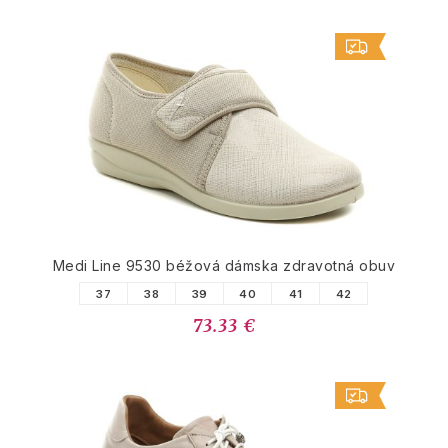
Medi Line 9530 béžová dámska zdravotná obuv
37
38
39
40
41
42
73.33 €