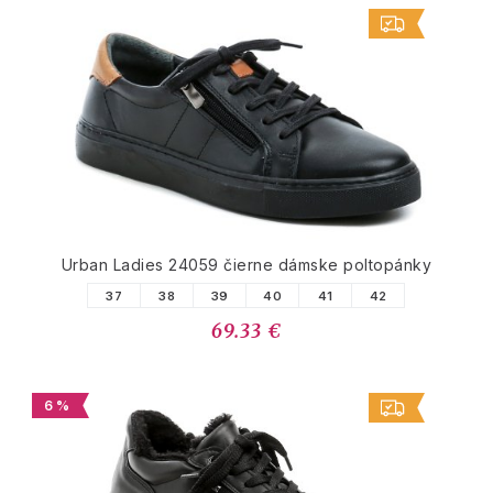
Urban Ladies 24059 čierne dámske poltopánky
37
38
39
40
41
42
69.33 €
6 %