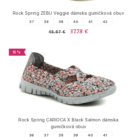
Rock Spring ZEBU Veggie dámska gumičková obuv
37
38
39
40
41
42
37.78 €
46.67 €
15 %
Rock Spring CARIOCA X Black Salmon dámska
gumičková obuv
36
37
38
39
40
41