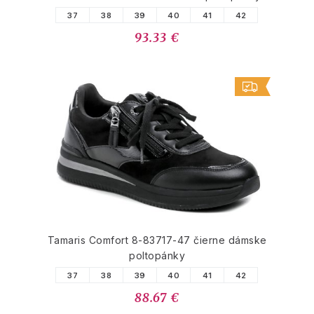
37
38
39
40
41
42
93.33 €
Tamaris Comfort 8-83717-47 čierne dámske
poltopánky
37
38
39
40
41
42
88.67 €