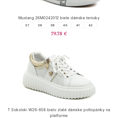
Mustang 26M0242012 biele dámske tenisky
37
38
39
40
41
42
79.78 €
T.Sokolski W26-658 bielo zlaté dámske poltopánky na
platforme