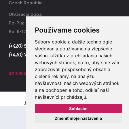
Czech Republic
Otváracia doba
Po-Pia: 9-17
Používame cookies
So: 9-12
Súbory cookie a ďalšie technológie
(+420) 577 915 036,
sledovania používame na zlepšenie
(+420) 773 667 390
vášho zážitku z prehliadania našich
webových stránok, na to, aby sme vám
zobrazovali prispôsobený obsah a
arnoobuv@gmail.com
cielené reklamy, na analýzu
návštevnosti našich webových stránok
a na pochopenie toho, odkiaľ naši
návštevníci prichádzajú.
Tvorba e-shopů a webových stránek Zlín
Súhlasím
Zmeniť moje nastavenia