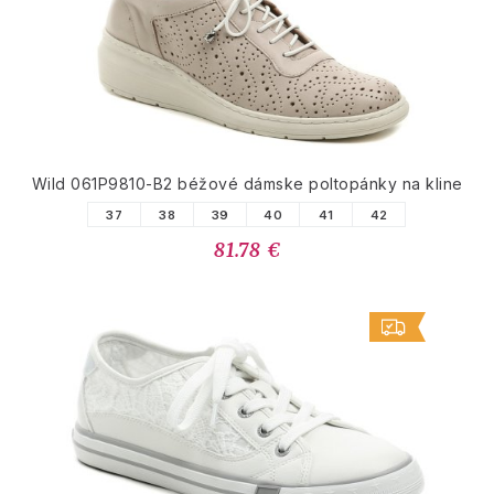
Wild 061P9810-B2 béžové dámske poltopánky na kline
37
38
39
40
41
42
81.78 €