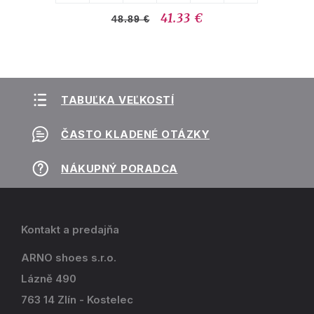
41.33 €
48.89 €
TABUĽKA VEĽKOSTÍ
ČASTO KLADENÉ OTÁZKY
NÁKUPNÝ PORADCA
Kontakt a predajňa
ARNO shoes s.r.o.
Lázně 490
763 14 Zlín - Kostelec