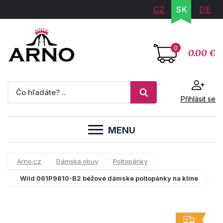
CZ
SK
DE
0
0.00 €
Přihlásit se
MENU
Arno.cz
Dámska obuv
Poltopánky
Wild 061P9810-B2 béžové dámske poltopánky na kline