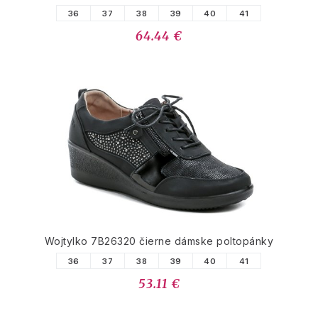
36
37
38
39
40
41
64.44 €
Wojtylko 7B26320 čierne dámske poltopánky
36
37
38
39
40
41
53.11 €