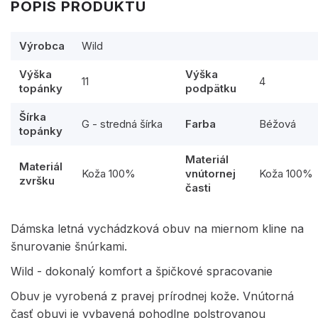
POPIS PRODUKTU
Výrobca
Wild
Výška
Výška
11
4
topánky
podpätku
Šírka
G - stredná šírka
Farba
Béžová
topánky
Materiál
Materiál
Koža 100%
vnútornej
Koža 100%
zvršku
časti
Dámska letná vychádzková obuv na miernom kline na
šnurovanie šnúrkami.
Wild - dokonalý komfort a špičkové spracovanie
Obuv je vyrobená z pravej prírodnej kože. Vnútorná
časť obuvi je vybavená pohodlne polstrovanou