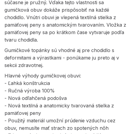
súčasne je pružný. Vďaka tejto vlastnosti sa
gumičková obuv dokáže prispôsobiť na každé
chodidlo. Vnútri obuvi je vlepená textilná stielka z
pamäťovej peny s anatomickým tvarovaním. Vložka z
pamäťovej peny sa po krátkom čase vytvaruje podľa
tvaru chodidla.
Gumičkové topánky sú vhodné aj pre chodidlo s
deformitami a výrastkami - ponúkame ju preto aj v
sekcii zdravotnej.
Hlavné výhody gumičkovej obuvi:
- Ľahká konštrukcia
- Ručná výroba 100%
- Nová odľahčená podošva
- Nová textilná a anatomicky tvarovaná stielka z
pamäťovej peny
- Použitý materiál umožní prúdenie vzduchu cez
obuv, nemusíte mať strach zo spotených nôh