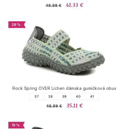
41.33 €
48.89 €
28 %
Rock Spring OVER Lichen dámska gumičková obuv
37
38
39
40
41
35.11 €
48.89 €
19 %