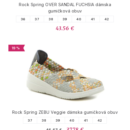
Rock Spring OVER SANDAL FUCHSIA dámska
gumičková obuv
36
37
38
39
40
41
42
43.56 €
19 %
Rock Spring ZEBU Veggie dámska gumičková obuv
37
38
39
40
41
42
37.78 €
46.67 €