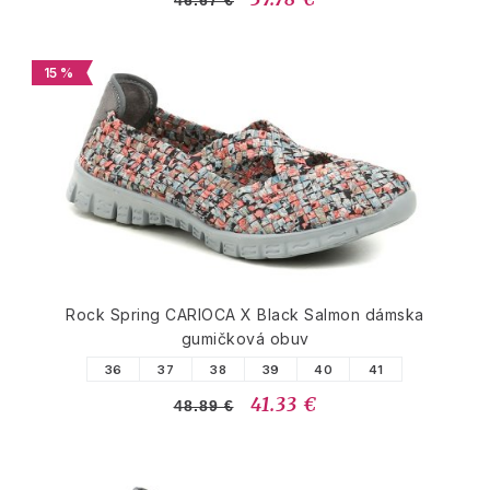
15 %
Rock Spring CARIOCA X Black Salmon dámska
gumičková obuv
36
37
38
39
40
41
41.33 €
48.89 €