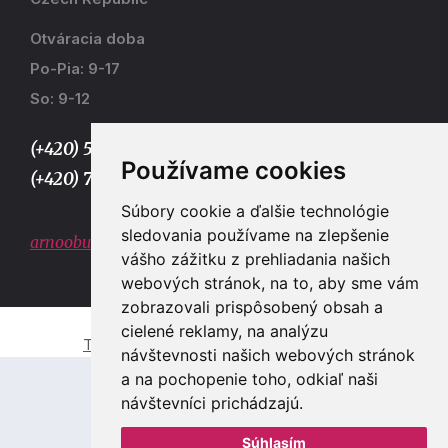
Otváracia doba
Po-Pia: 9-17
So: 9-12
(+420) 577 915 036,
Používame cookies
(+420) 773 667 390
Súbory cookie a ďalšie technológie
sledovania používame na zlepšenie
arnoobuv@gmail.com
vášho zážitku z prehliadania našich
webových stránok, na to, aby sme vám
zobrazovali prispôsobený obsah a
cielené reklamy, na analýzu
Tvorba e-shopů a webových stránek Zlín
návštevnosti našich webových stránok
a na pochopenie toho, odkiaľ naši
návštevníci prichádzajú.
Súhlasím