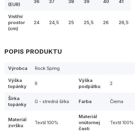
36
37
38
39
40
41
(EUR)
Vnitřní
prostor
24
24,5
25
25,5
26
26,5
(cm)
POPIS PRODUKTU
Výrobca
Rock Spring
Výška
Výška
9
2
topánky
podpätku
Šírka
G - stredná šírka
Farba
Čierna
topánky
Materiál
Materiál
Textil 100%
vnútornej
Textil 100%
zvršku
časti