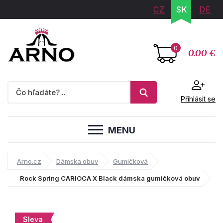
CZ
SK
DE
0
0.00 €
Přihlásit se
MENU
Arno.cz
Dámska obuv
Gumičková
Rock Spring CARIOCA X Black dámska gumičková obuv
Sleva