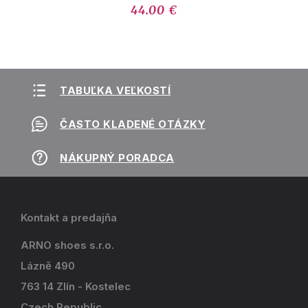
44.00 €
TABUĽKA VEĽKOSTÍ
ČASTO KLADENÉ OTÁZKY
NÁKUPNÝ PORADCA
Kontakt a predajňa
ARNO shoes s.r.o.
Lázně 490
763 14 Zlín - Kostelec
Czech Republic