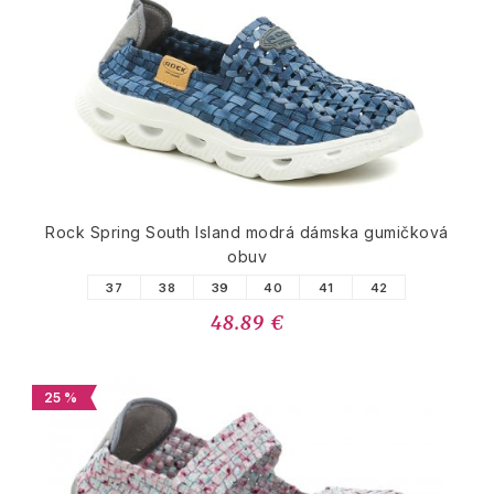
Rock Spring South Island modrá dámska gumičková
obuv
37
38
39
40
41
42
48.89 €
25 %