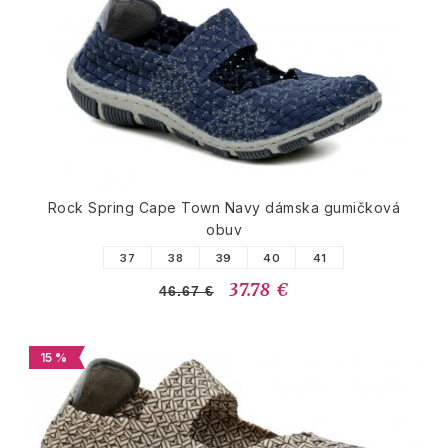
Rock Spring Cape Town Navy dámska gumičková
obuv
37
38
39
40
41
37.78 €
46.67 €
15 %