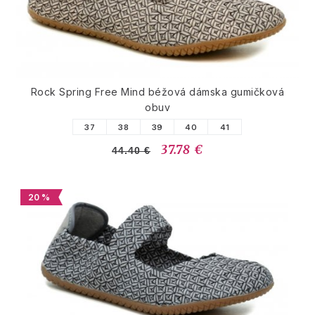
Rock Spring Free Mind béžová dámska gumičková
obuv
37
38
39
40
41
37.78 €
44.40 €
20 %