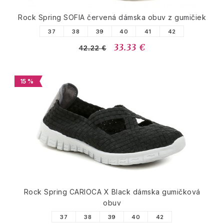
Rock Spring SOFIA červená dámska obuv z gumičiek
37
38
39
40
41
42
33.33 €
42.22 €
15 %
Rock Spring CARIOCA X Black dámska gumičková
obuv
37
38
39
40
42