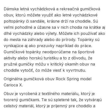
Dámska letná vychádzková a rekreačná gumičková
obuv, ktorú môžete využiť ako letné vychádzkové
poltopánky či sandále, krásne drží na chodidle. Sú
veľmi pohodlné a úžasne sa v nich chodia na krátke aj
dlhé vychádzky alebo výlety. Môžete ich používať ako
do mesta na záhrady alebo do prírody. Topánky sú
vynikajúce aj ako prezuvky napríklad do práce.
Gumičkové topánky neodporúčame na športové
aktivity alebo horskú turistiku a to z dôvodu, že
pružné gumičky môžu v kritický okamih obuv na
chodidle vytočiť, čo môže viesť k vyvrtnutiu.
Originálna gumičková obuv Rock Spring model
Carioca X.
Obuv je vyrobená z textilného materiálu, ktorý je
tvorený gumičkami. Tie sú spletené tak, že vytvárajú
celistvý materiál, ktorý je príjemný pre chodidlo a