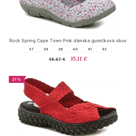
Rock Spring Cape Town Pink dámska gumičková obuv
37
38
39
40
41
42
35.11 €
46.67 €
21 %