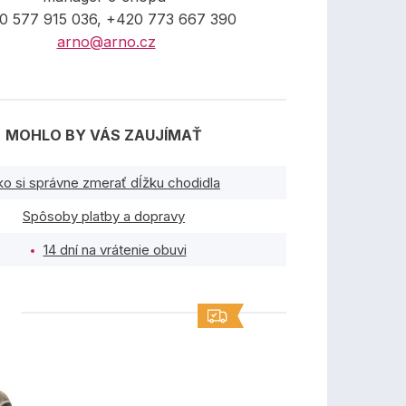
0 577 915 036, +420 773 667 390
arno@arno.cz
MOHLO BY VÁS ZAUJÍMAŤ
ko si správne zmerať dĺžku chodidla
Spôsoby platby a dopravy
14 dní na vrátenie obuvi
TY