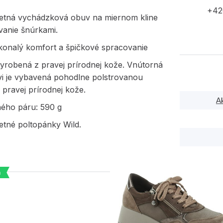
+42
etná vychádzková obuv na miernom kline
vanie šnúrkami.
okonalý komfort a špičkové spracovanie
vyrobená z pravej prírodnej kože. Vnútorná
vi je vybavená pohodlne polstrovanou
z pravej prírodnej kože.
A
ného páru: 590 g
etné poltopánky Wild.
a
PODOBNÉ PRODUK