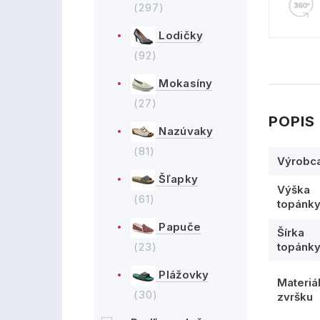
(297)
Lodičky
(92)
Mokasíny
(27)
POPIS
Nazúvaky
(81)
Výrobc
Šľapky
Výška
(61)
topánk
Papuče
Šírka
(23)
topánk
Plážovky
Materiá
(30)
zvršku