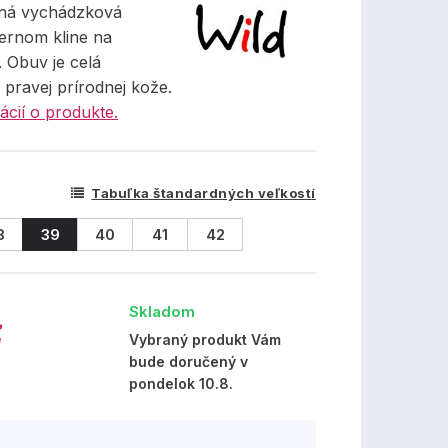
tná vychádzková
ernom kline na
 Obuv je celá
pravej prírodnej kože.
ácií o produkte.
Tabuľka štandardných veľkostí
8
39
40
41
42
Skladom
€
Vybraný produkt Vám
bude doručený v
pondelok 10.8.