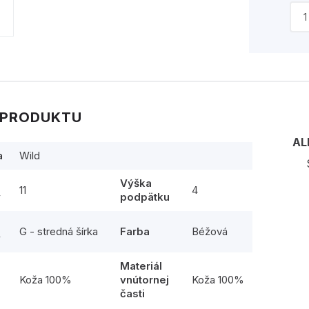
 PRODUKTU
AL
a
Wild
Výška
11
4
y
podpätku
G - stredná šírka
Farba
Béžová
y
Materiál
l
Koža 100%
vnútornej
Koža 100%
časti