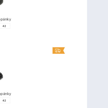
opánky
42
opánky
42