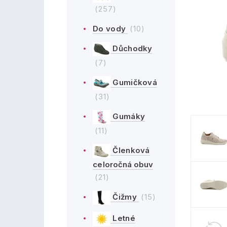
(257)
Do vody
(10)
Důchodky
(7)
Gumičková
(31)
Gumáky
(11)
Členková
celoročná obuv
(21)
Čižmy
(15)
Letné