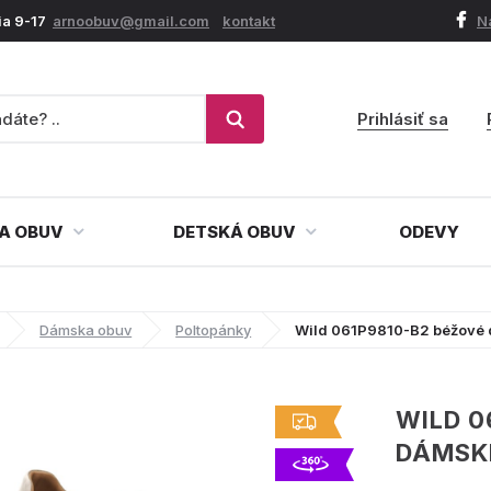
ia 9-17
arnoobuv@gmail.com
kontakt
N
Prihlásiť sa
A OBUV
DETSKÁ OBUV
ODEVY
Dámska obuv
Poltopánky
Wild 061P9810-B2 béžové 
WILD 0
DÁMSK