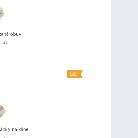
otná obuv
42
nky na kline