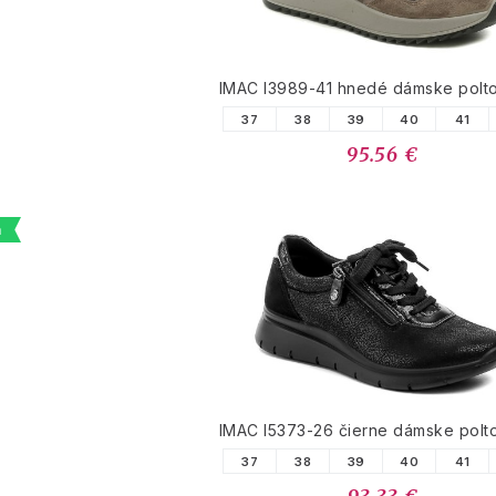
IMAC I3989-41 hnedé dámske polt
37
38
39
40
41
95.56 €
a
IMAC I5373-26 čierne dámske polt
37
38
39
40
41