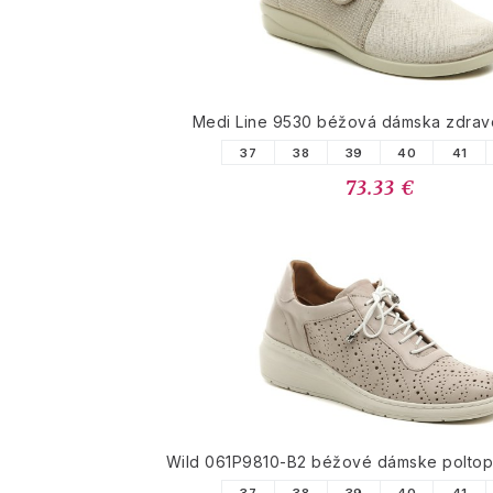
Medi Line 9530 béžová dámska zdrav
37
38
39
40
41
73.33 €
Wild 061P9810-B2 béžové dámske poltopá