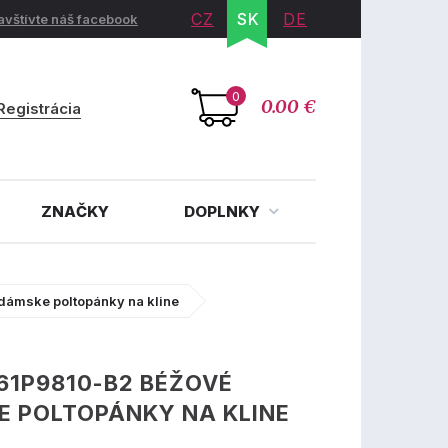
CZ
SK
DE
avštívte náš facebook
0
0.00 €
Registrácia
ZNAČKY
DOPLNKY
dámske poltopánky na kline
61P9810-B2 BÉŽOVÉ
E POLTOPÁNKY NA KLINE