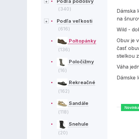
Podľa podošvy
(340)
Dámska l
na šnuro
Podľa veľkosti
(616)
Wild - d
Obuv je 
Poltopánky
časť obu
(136)
stielkou 
Poločižmy
Váha jed
(16)
Dámske l
Rekreačné
(162)
Sandále
Novink
(118)
Snehule
(20)