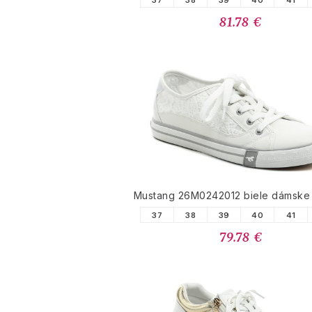
37
38
39
40
41
81.78 €
Mustang 26M0242012 biele dámske 
37
38
39
40
41
79.78 €