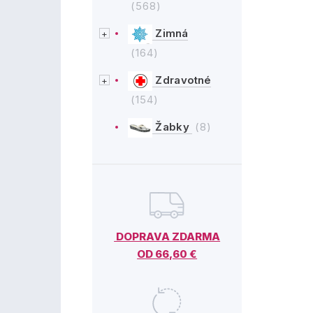
(568)
Zimná
(164)
Zdravotné
(154)
Žabky
(8)
DOPRAVA ZDARMA
OD 66,60 €