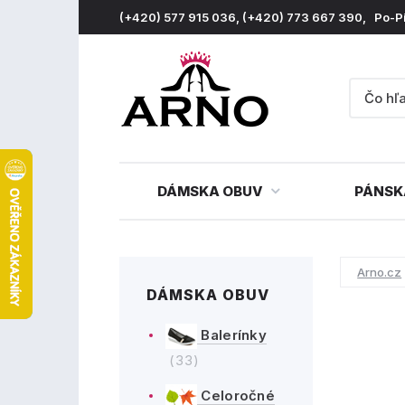
(+420) 577 915 036, (+420) 773 667 390, Po-P
DÁMSKA OBUV
PÁNSK
Arno.cz
DÁMSKA OBUV
Balerínky
(33)
Celoročné