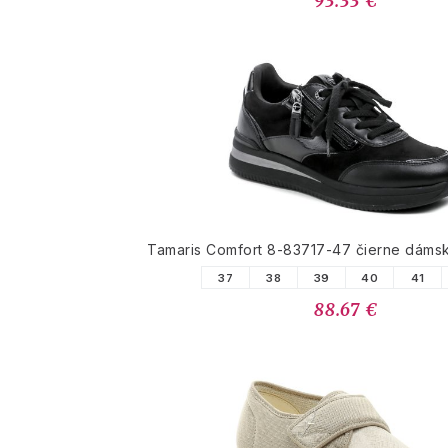
93.33 €
Tamaris Comfort 8-83717-47 čierne dáms
37
38
39
40
41
88.67 €