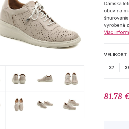
Dámska le
obuv na mi
šnurovanie.
vyrobená z 
Viac inform
VELIKOST
37
3
81.78 