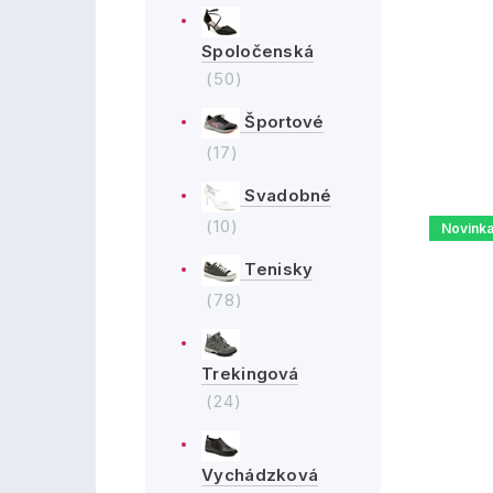
Spoločenská
(50)
Športové
(17)
Svadobné
(10)
Novink
Tenisky
(78)
Trekingová
(24)
Vychádzková