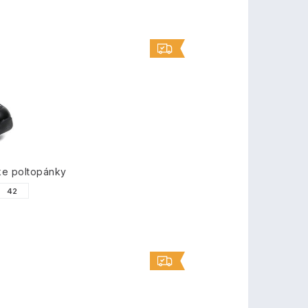
ke poltopánky
42