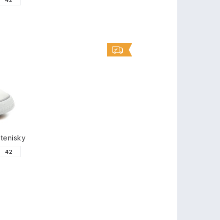
42
tenisky
42