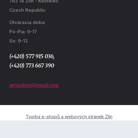
763 14 Zlín - Kostelec
Czech Republic
Otváracia doba
Po-Pia: 9-17
So: 9-12
(+420) 577 915 036,
(+420) 773 667 390
arnoobuv@gmail.com
Tvorba e-shopů a webových stránek Zlín