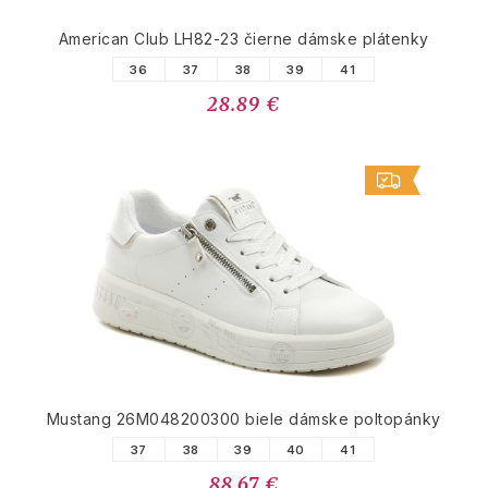
American Club LH82-23 čierne dámske plátenky
36
37
38
39
41
28.89 €
Mustang 26M048200300 biele dámske poltopánky
37
38
39
40
41
88.67 €