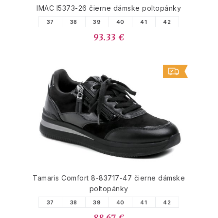
IMAC I5373-26 čierne dámske poltopánky
37
38
39
40
41
42
93.33 €
Tamaris Comfort 8-83717-47 čierne dámske
poltopánky
37
38
39
40
41
42
88.67 €