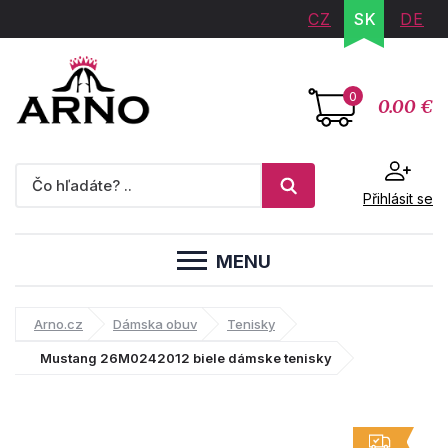
CZ
SK
DE
0
0.00 €
Přihlásit se
MENU
Arno.cz
Dámska obuv
Tenisky
Mustang 26M0242012 biele dámske tenisky