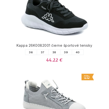
Kappa 26K0082001 čierne športové tenisky
36
37
38
39
40
44.22 €