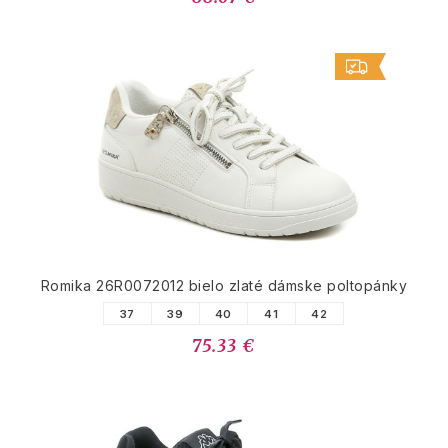
Romika 26R0072012 bielo zlaté dámske poltopánky
37
39
40
41
42
75.33 €