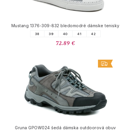
Mustang 1376-309-832 bledomodré dámske tenisky
38
39
40
41
42
72.89 €
Gruna GPOW024 šedá dámska outdoorová obuv