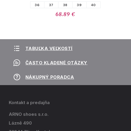
36
37
38
39
40
68.89 €
TABUĽKA VEĽKOSTÍ
ČASTO KLADENÉ OTÁZKY
NÁKUPNÝ PORADCA
Kontakt a predajňa
ARNO shoes s.r.o.
Lázně 490