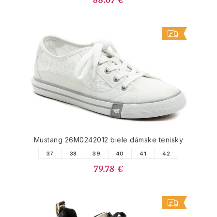
Mustang 26M0242012 biele dámske tenisky
37
38
39
40
41
42
79.78 €