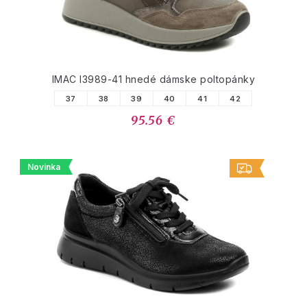
IMAC I3989-41 hnedé dámske poltopánky
37
38
39
40
41
42
95.56 €
Novinka