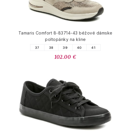
Tamaris Comfort 8-83714-43 béžové dámske
poltopánky na kline
37
38
39
40
41
102.00 €