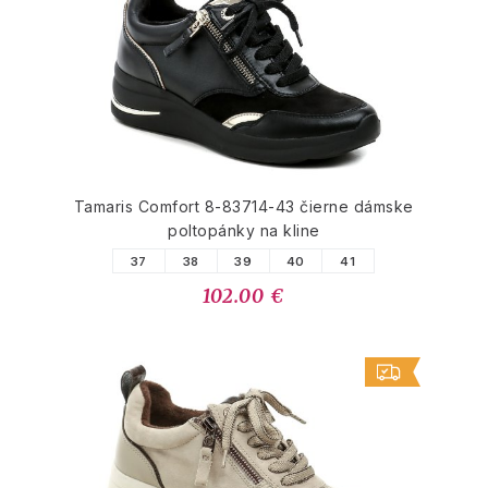
Tamaris Comfort 8-83714-43 čierne dámske
poltopánky na kline
37
38
39
40
41
102.00 €