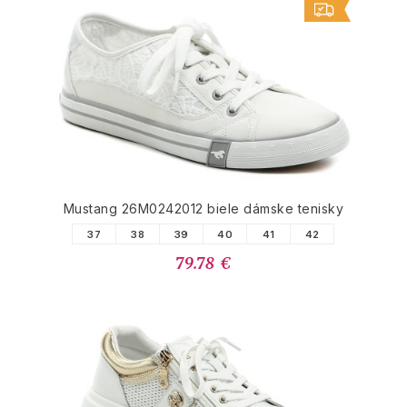
Mustang 26M0242012 biele dámske tenisky
37
38
39
40
41
42
79.78 €