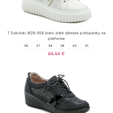
T.Sokolski W26-658 bielo zlaté dámske poltopánky na
platforme
36
37
38
39
40
41
64.44 €