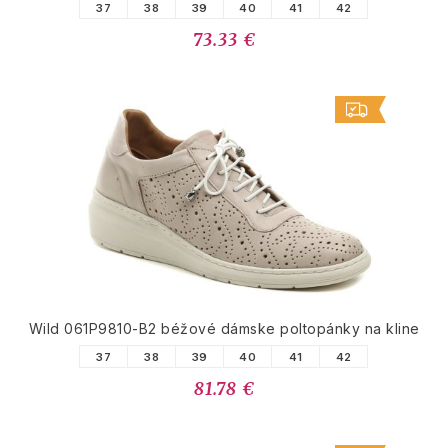
37
38
39
40
41
42
73.33 €
Wild 061P9810-B2 béžové dámske poltopánky na kline
37
38
39
40
41
42
81.78 €