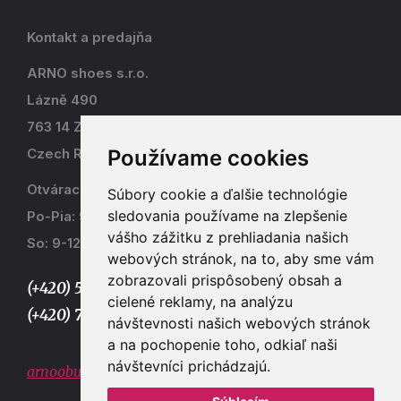
Kontakt a predajňa
ARNO shoes s.r.o.
Lázně 490
763 14 Zlín - Kostelec
Používame cookies
Czech Republic
Otváracia doba
Súbory cookie a ďalšie technológie
sledovania používame na zlepšenie
Po-Pia: 9-17
vášho zážitku z prehliadania našich
So: 9-12
webových stránok, na to, aby sme vám
zobrazovali prispôsobený obsah a
(+420) 577 915 036,
cielené reklamy, na analýzu
(+420) 773 667 390
návštevnosti našich webových stránok
a na pochopenie toho, odkiaľ naši
návštevníci prichádzajú.
arnoobuv@gmail.com