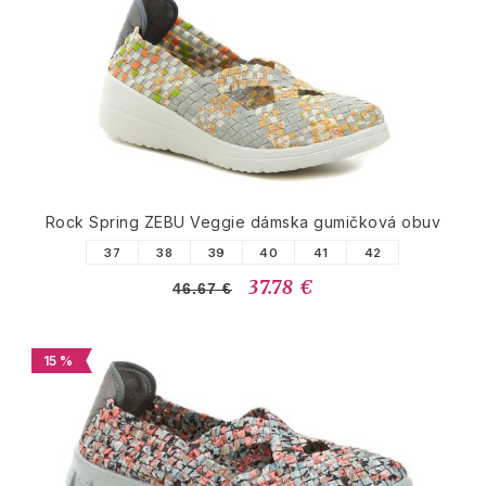
Rock Spring ZEBU Veggie dámska gumičková obuv
37
38
39
40
41
42
37.78 €
46.67 €
15 %