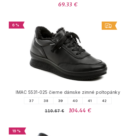
69.33 €
6 %
IMAC 5531-025 čierne dámske zimné poltopánky
37
38
39
40
41
42
104.44 €
110.67 €
19 %