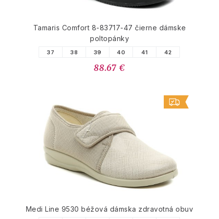
Tamaris Comfort 8-83717-47 čierne dámske
poltopánky
37
38
39
40
41
42
88.67 €
Medi Line 9530 béžová dámska zdravotná obuv