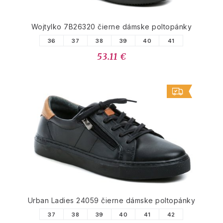
Wojtylko 7B26320 čierne dámske poltopánky
36
37
38
39
40
41
53.11 €
Urban Ladies 24059 čierne dámske poltopánky
37
38
39
40
41
42