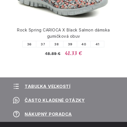
Rock Spring CARIOCA X Black Salmon dámska
gumičková obuv
36
37
38
39
40
41
41.33 €
48.89 €
TABUĽKA VEĽKOSTÍ
ČASTO KLADENÉ OTÁZKY
NÁKUPNÝ PORADCA