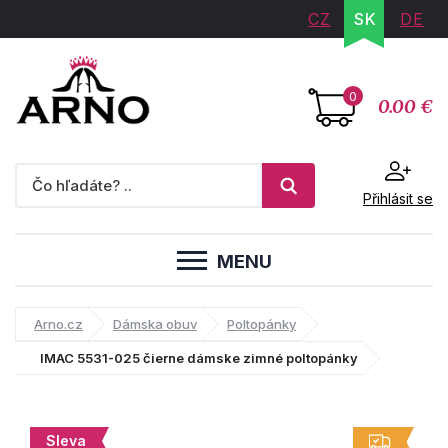
CZ
SK
DE
0
0.00 €
Přihlásit se
MENU
Arno.cz
Dámska obuv
Poltopánky
IMAC 5531-025 čierne dámske zimné poltopánky
Sleva