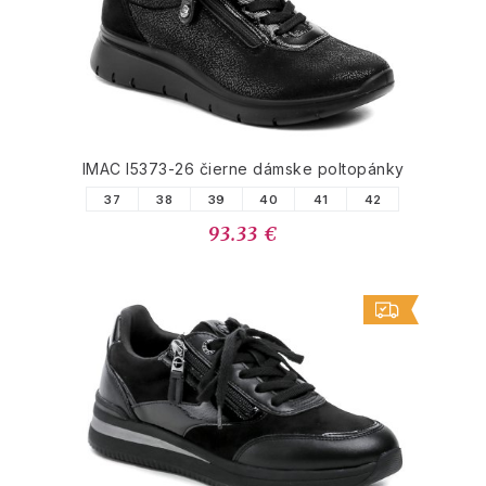
IMAC I5373-26 čierne dámske poltopánky
37
38
39
40
41
42
93.33 €