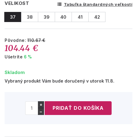
VELIKOST
Tabuľka štandardných veľkostí
37
38
39
40
41
42
Pôvodne:
110.67 €
104.44 €
Ušetríte
6 %
Skladom
Vybraný produkt Vám bude doručený v utorok 11.8.
+
−