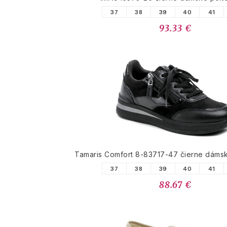
37
38
39
40
41
93.33 €
Tamaris Comfort 8-83717-47 čierne dáms
37
38
39
40
41
88.67 €