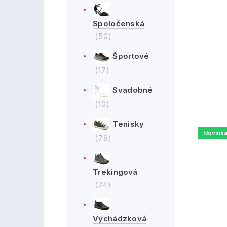
Spoločenská
(50)
Športové
(17)
Svadobné
(10)
Tenisky
Novink
(78)
Trekingová
(24)
Vychádzková