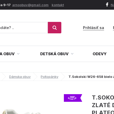
ia 9-17
arnoobuv@gmail.com
kontakt
N
Prihlásiť sa
A OBUV
DETSKÁ OBUV
ODEVY
Dámska obuv
Poltopánky
T.Sokolski W26-658 bielo 
T.SOKO
ZLATÉ
PLATF