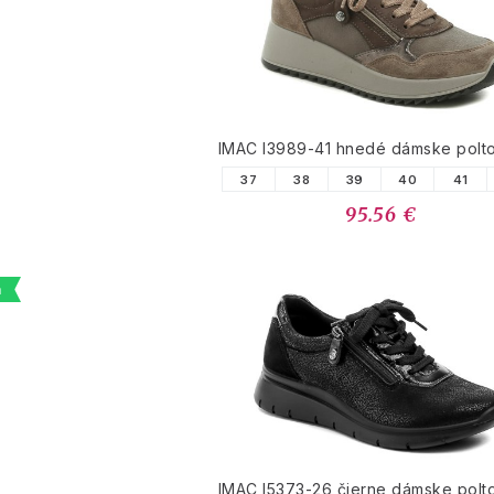
PODOBNÉ PRODUK
IMAC I3989-41 hnedé dámske polt
37
38
39
40
41
95.56 €
a
IMAC I5373-26 čierne dámske polt