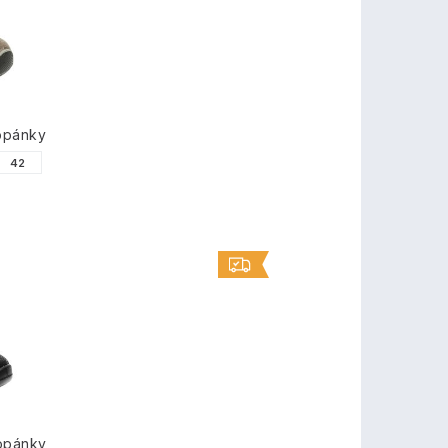
TY
opánky
42
opánky