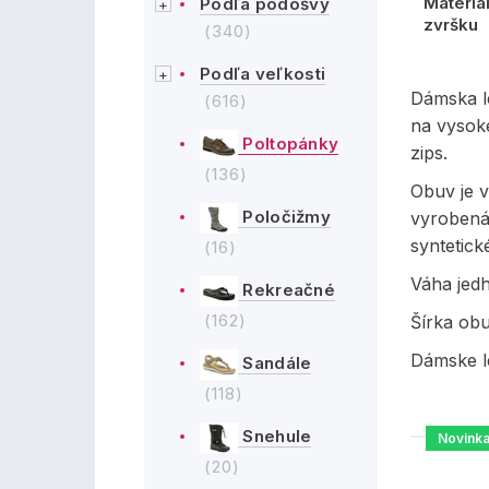
Materiá
Podľa podošvy
zvršku
(340)
Podľa veľkosti
Dámska l
(616)
na vysok
Poltopánky
zips.
(136)
Obuv je v
Poločižmy
vyrobená 
syntetick
(16)
Váha jed
Rekreačné
(162)
Šírka obu
Dámske l
Sandále
(118)
Snehule
Novink
(20)