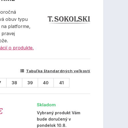
loročná
vá obuv typu
 na platforme,
 pravej
ože.
ácií o produkte.
Tabuľka štandardných veľkostí
7
38
39
40
41
Skladom
€
Vybraný produkt Vám
bude doručený v
pondelok 10.8.