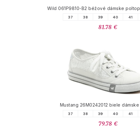
Wild 061P9810-B2 béžové dámske poltopá
37
38
39
40
41
81.78 €
Mustang 26M0242012 biele dámske 
37
38
39
40
41
79.78 €