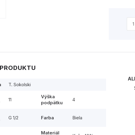
 PRODUKTU
AL
a
T. Sokolski
Výška
11
4
y
podpätku
G 1/2
Farba
Biela
y
Materiál