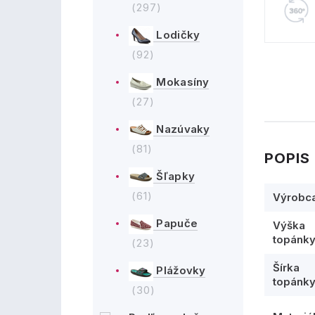
(297)
Lodičky
(92)
Mokasíny
(27)
Nazúvaky
(81)
POPIS
Šľapky
(61)
Výrobc
Papuče
Výška
topánk
(23)
Šírka
Plážovky
topánk
(30)