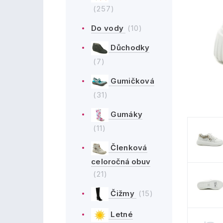
(257)
Do vody
(10)
Důchodky
(7)
Gumičková
(31)
Gumáky
(11)
Členková
celoročná obuv
(21)
Čižmy
(15)
Letné