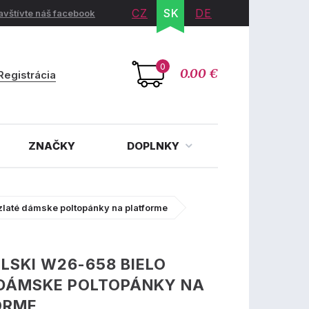
CZ
SK
DE
avštívte náš facebook
0
0.00 €
Registrácia
ZNAČKY
DOPLNKY
zlaté dámske poltopánky na platforme
LSKI W26-658 BIELO
 DÁMSKE POLTOPÁNKY NA
ORME