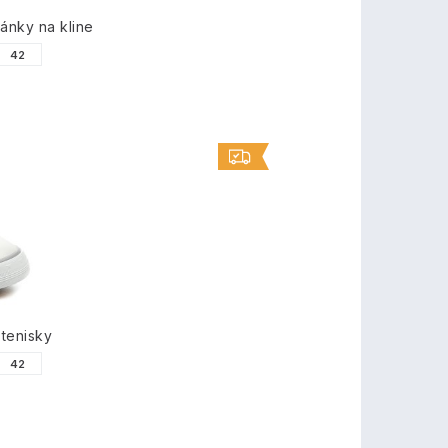
nky na kline
42
tenisky
42