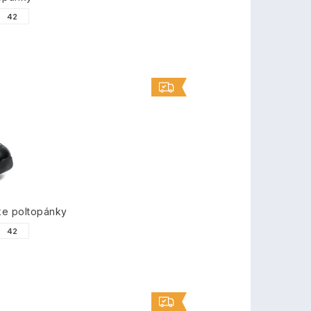
42
ke poltopánky
42