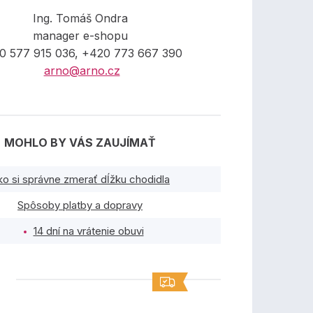
Ing. Tomáš Ondra
manager e-shopu
0 577 915 036, +420 773 667 390
arno@arno.cz
MOHLO BY VÁS ZAUJÍMAŤ
ko si správne zmerať dĺžku chodidla
Spôsoby platby a dopravy
14 dní na vrátenie obuvi