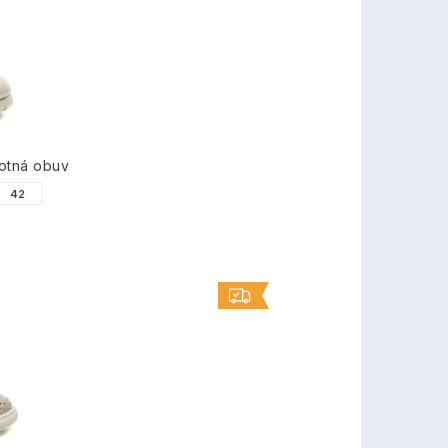
otná obuv
42