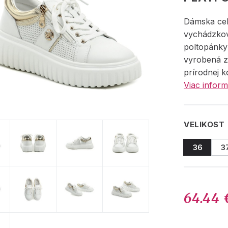
Dámska ce
vychádzko
poltopánky
vyrobená z
prírodnej k
Viac inform
VELIKOST
36
3
64.44 