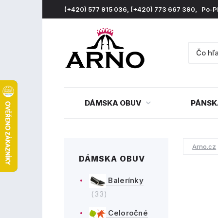
(+420) 577 915 036, (+420) 773 667 390, Po-P
DÁMSKA OBUV
PÁNSK
Arno.cz
DÁMSKA OBUV
Balerínky
(33)
Celoročné