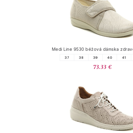
Medi Line 9530 béžová dámska zdrav
37
38
39
40
41
73.33 €