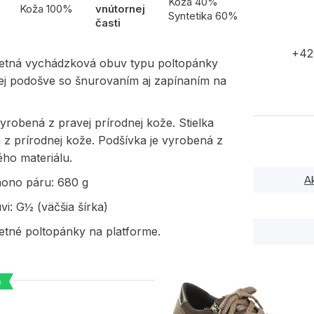
l
Koža 40%
Koža 100%
vnútornej
Syntetika 60%
časti
+42
etná vychádzková obuv typu poltopánky
ej podošve so šnurovaním aj zapínaním na
yrobená z pravej prírodnej kože. Stielka
z prírodnej kože. Podšívka je vyrobená z
ého materiálu.
A
hono páru: 680 g
vi: G½ (väčšia šírka)
etné poltopánky na platforme.
a