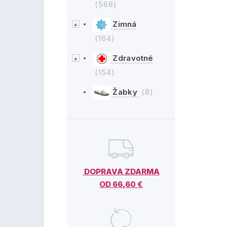
(568)
Zimná
(164)
Zdravotné
(154)
Žabky
(8)
DOPRAVA ZDARMA
OD 66,60 €