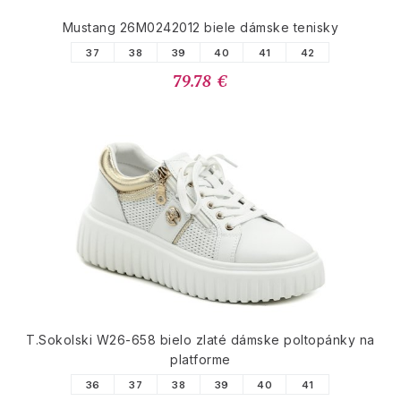
Mustang 26M0242012 biele dámske tenisky
37
38
39
40
41
42
79.78 €
T.Sokolski W26-658 bielo zlaté dámske poltopánky na
platforme
36
37
38
39
40
41