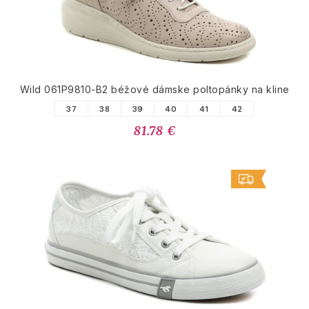
Wild 061P9810-B2 béžové dámske poltopánky na kline
37
38
39
40
41
42
81.78 €