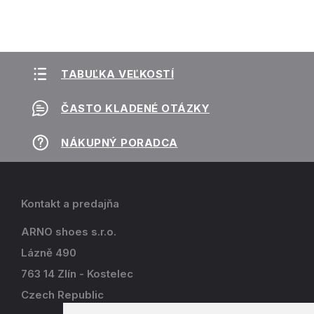
TABUĽKA VEĽKOSTÍ
ČASTO KLADENÉ OTÁZKY
NÁKUPNÝ PORADCA
Kontakt a predajňa
ARNO shoes s.r.o.
Lázně 490
763 14 Zlín - Kostelec
Czech Republic