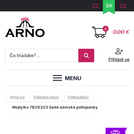
CZ
SK
DE
0
0.00 €
Přihlásit se
MENU
Arno.cz
Dámska obuv
Poltopánky
Wojtylko 7B26323 šedé dámske poltopánky