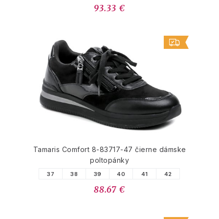
93.33 €
Tamaris Comfort 8-83717-47 čierne dámske
poltopánky
37
38
39
40
41
42
88.67 €