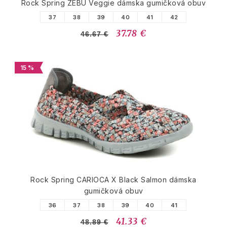
Rock Spring ZEBU Veggie dámska gumičková obuv
37
38
39
40
41
42
37.78 €
46.67 €
15 %
Rock Spring CARIOCA X Black Salmon dámska
gumičková obuv
36
37
38
39
40
41
41.33 €
48.89 €