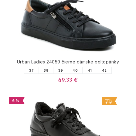
Urban Ladies 24059 čierne dámske poltopánky
37
38
39
40
41
42
69.33 €
6 %