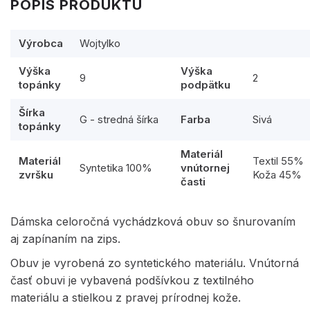
POPIS PRODUKTU
Výrobca
Wojtylko
Výška
Výška
9
2
topánky
podpätku
Šírka
G - stredná šírka
Farba
Sivá
topánky
Materiál
Materiál
Textil 55%
Syntetika 100%
vnútornej
zvršku
Koža 45%
časti
Dámska celoročná vychádzková obuv so šnurovaním
aj zapínaním na zips.
Obuv je vyrobená zo syntetického materiálu. Vnútorná
časť obuvi je vybavená podšívkou z textilného
materiálu a stielkou z pravej prírodnej kože.