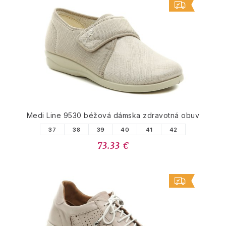
Medi Line 9530 béžová dámska zdravotná obuv
37
38
39
40
41
42
73.33 €