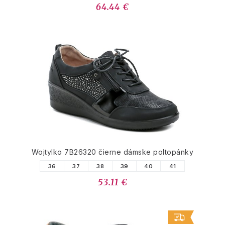
64.44 €
Wojtylko 7B26320 čierne dámske poltopánky
36
37
38
39
40
41
53.11 €