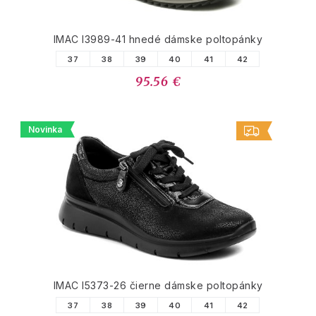
IMAC I3989-41 hnedé dámske poltopánky
37
38
39
40
41
42
95.56 €
Novinka
IMAC I5373-26 čierne dámske poltopánky
37
38
39
40
41
42