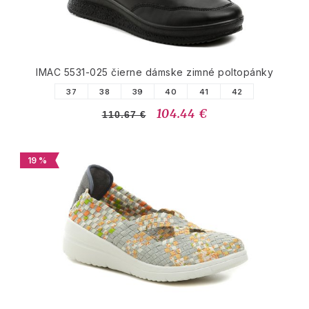
IMAC 5531-025 čierne dámske zimné poltopánky
37
38
39
40
41
42
104.44 €
110.67 €
19 %