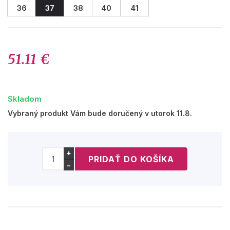
36
37
38
40
41
51.11 €
Skladom
Vybraný produkt Vám bude doručený v utorok 11.8.
+
−