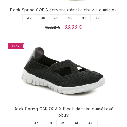
Rock Spring SOFIA červená dámska obuv z gumičiek
37
38
39
40
41
42
33.33 €
42.22 €
15 %
Rock Spring CARIOCA X Black dámska gumičková
obuv
37
38
39
40
42