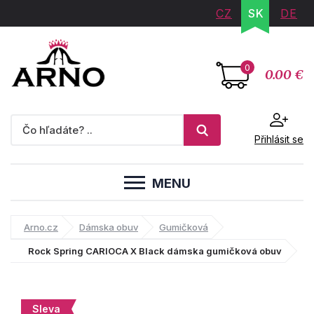
CZ
SK
DE
0
0.00 €
Přihlásit se
MENU
Arno.cz
Dámska obuv
Gumičková
Rock Spring CARIOCA X Black dámska gumičková obuv
Sleva