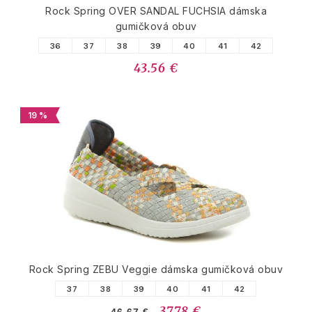
Rock Spring OVER SANDAL FUCHSIA dámska
gumičková obuv
36
37
38
39
40
41
42
43.56 €
19 %
Rock Spring ZEBU Veggie dámska gumičková obuv
37
38
39
40
41
42
37.78 €
46.67 €