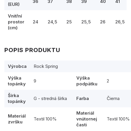
36
37
38
39
40
41
(EUR)
Vnitřní
prostor
24
24,5
25
25,5
26
26,5
(cm)
POPIS PRODUKTU
Výrobca
Rock Spring
Výška
Výška
9
2
topánky
podpätku
Šírka
G - stredná šírka
Farba
Čierna
topánky
Materiál
Materiál
Textil 100%
vnútornej
Textil 100%
zvršku
časti