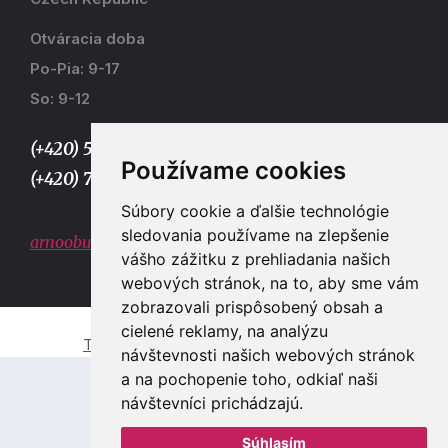
Otváracia doba
Po-Pia: 9-17
So: 9-12
(+420) 577 915 036,
Používame cookies
(+420) 773 667 390
Súbory cookie a ďalšie technológie
sledovania používame na zlepšenie
arnoobuv@gmail.com
vášho zážitku z prehliadania našich
webových stránok, na to, aby sme vám
zobrazovali prispôsobený obsah a
cielené reklamy, na analýzu
Tvorba e-shopů a webových stránek Zlín
návštevnosti našich webových stránok
a na pochopenie toho, odkiaľ naši
návštevníci prichádzajú.
Súhlasím