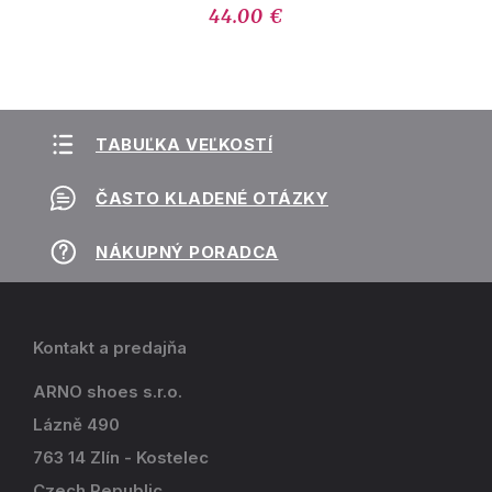
44.00 €
TABUĽKA VEĽKOSTÍ
ČASTO KLADENÉ OTÁZKY
NÁKUPNÝ PORADCA
Kontakt a predajňa
ARNO shoes s.r.o.
Lázně 490
763 14 Zlín - Kostelec
Czech Republic