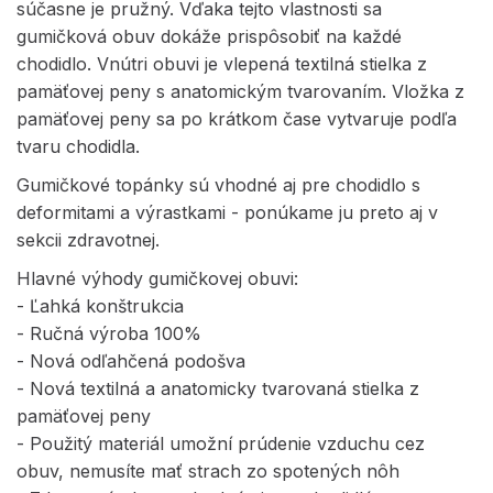
súčasne je pružný. Vďaka tejto vlastnosti sa
gumičková obuv dokáže prispôsobiť na každé
chodidlo. Vnútri obuvi je vlepená textilná stielka z
pamäťovej peny s anatomickým tvarovaním. Vložka z
pamäťovej peny sa po krátkom čase vytvaruje podľa
tvaru chodidla.
Gumičkové topánky sú vhodné aj pre chodidlo s
deformitami a výrastkami - ponúkame ju preto aj v
sekcii zdravotnej.
Hlavné výhody gumičkovej obuvi:
- Ľahká konštrukcia
- Ručná výroba 100%
- Nová odľahčená podošva
- Nová textilná a anatomicky tvarovaná stielka z
pamäťovej peny
- Použitý materiál umožní prúdenie vzduchu cez
obuv, nemusíte mať strach zo spotených nôh