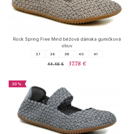
Rock Spring Free Mind béžová dámska gumičková
obuv
37
38
39
40
41
37.78 €
44.40 €
20 %