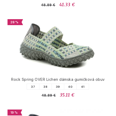
41.33 €
48.89 €
28 %
Rock Spring OVER Lichen dámska gumičková obuv
37
38
39
40
41
35.11 €
48.89 €
19 %