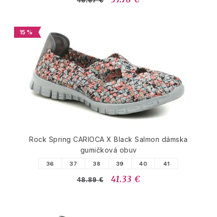
15 %
Rock Spring CARIOCA X Black Salmon dámska
gumičková obuv
36
37
38
39
40
41
41.33 €
48.89 €