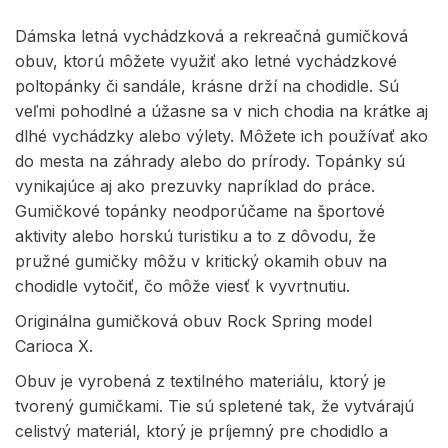
Dámska letná vychádzková a rekreačná gumičková
obuv, ktorú môžete využiť ako letné vychádzkové
poltopánky či sandále, krásne drží na chodidle. Sú
veľmi pohodlné a úžasne sa v nich chodia na krátke aj
dlhé vychádzky alebo výlety. Môžete ich používať ako
do mesta na záhrady alebo do prírody. Topánky sú
vynikajúce aj ako prezuvky napríklad do práce.
Gumičkové topánky neodporúčame na športové
aktivity alebo horskú turistiku a to z dôvodu, že
pružné gumičky môžu v kritický okamih obuv na
chodidle vytočiť, čo môže viesť k vyvrtnutiu.
Originálna gumičková obuv Rock Spring model
Carioca X.
Obuv je vyrobená z textilného materiálu, ktorý je
tvorený gumičkami. Tie sú spletené tak, že vytvárajú
celistvý materiál, ktorý je príjemný pre chodidlo a