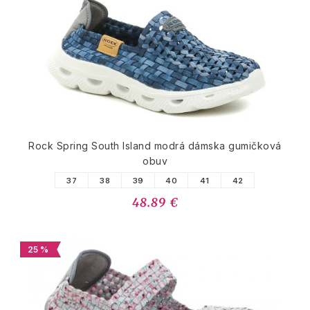
Rock Spring South Island modrá dámska gumičková
obuv
37
38
39
40
41
42
48.89 €
25 %