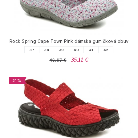
Rock Spring Cape Town Pink dámska gumičková obuv
37
38
39
40
41
42
35.11 €
46.67 €
21 %