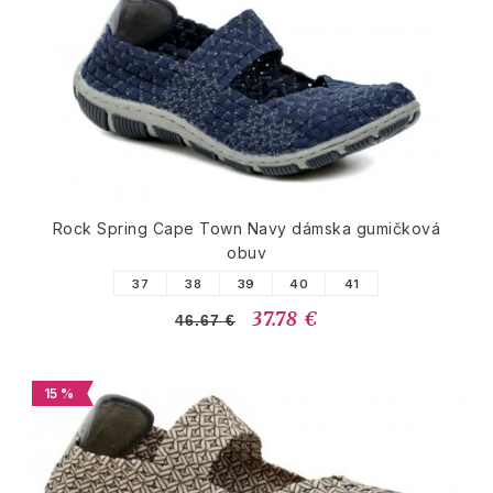
Rock Spring Cape Town Navy dámska gumičková
obuv
37
38
39
40
41
37.78 €
46.67 €
15 %