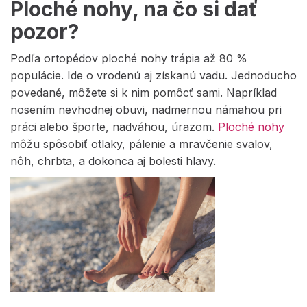
Ploché nohy, na čo si dať
pozor?
Podľa ortopédov ploché nohy trápia až 80 %
populácie. Ide o vrodenú aj získanú vadu. Jednoducho
povedané, môžete si k nim pomôcť sami. Napríklad
nosením nevhodnej obuvi, nadmernou námahou pri
práci alebo športe, nadváhou, úrazom.
Ploché nohy
môžu spôsobiť otlaky, pálenie a mravčenie svalov,
nôh, chrbta, a dokonca aj bolesti hlavy.