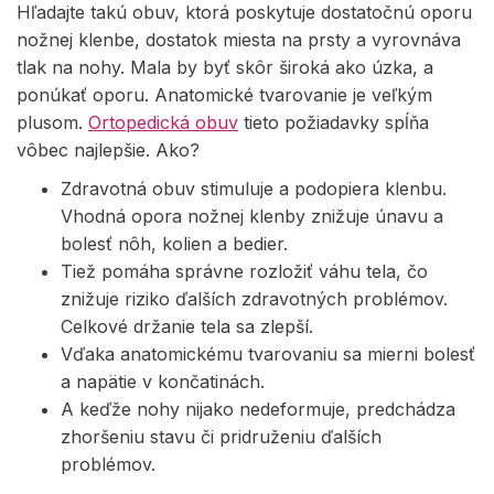
Hľadajte takú obuv, ktorá poskytuje dostatočnú oporu
nožnej klenbe, dostatok miesta na prsty a vyrovnáva
tlak na nohy. Mala by byť skôr široká ako úzka, a
ponúkať oporu. Anatomické tvarovanie je veľkým
plusom.
Ortopedická obuv
tieto požiadavky spĺňa
vôbec najlepšie. Ako?
Zdravotná obuv stimuluje a podopiera klenbu.
Vhodná opora nožnej klenby znižuje únavu a
bolesť nôh, kolien a bedier.
Tiež pomáha správne rozložiť váhu tela, čo
znižuje riziko ďalších zdravotných problémov.
Celkové držanie tela sa zlepší.
Vďaka anatomickému tvarovaniu sa mierni bolesť
a napätie v končatinách.
A keďže nohy nijako nedeformuje, predchádza
zhoršeniu stavu či pridruženiu ďalších
problémov.