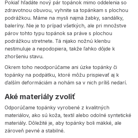
Pokiaľ hľadáte nový pár topánok mimo oddelenia so
zdravotnou obuvou, vyhnite sa topánkam s plochou
podrážkou. Máme na mysli najmä žabky, sandálky,
baleríny. Nie je to prípad všetkých, ale pri množstve
párov tohto typu topánok sa práve s plochou
podrážkou stretnete. Tá nijako nožnú klenbu
nestimuluje a nepodopiera, takže ľahko dôjde k
zhoršeniu stavu.
Okrem toho neodporúčame ani úzke topánky či
topánky na podpätku, ktoré môžu prispievať aj k
ďalším deformáciám a nohám sa v nich príliš nedarí.
Aké materiály zvoliť
Odporúčame topánky vyrobené z kvalitných
materiálov, ako sú koža, textil alebo odolné syntetické
materiály. Dôležité je, aby topánky boli mäkké, ale
zároveň pevné a stabilné.