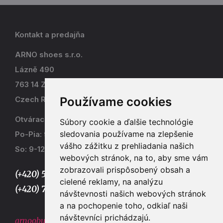
Kontakt a predajňa
ARNO shoes s.r.o.
Lázně 490
763 14 Zlín - Kostelec
Czech Republic
Používame cookies
Otváracia doba
Súbory cookie a ďalšie technológie
sledovania používame na zlepšenie
Po-Pia: 9-17
vášho zážitku z prehliadania našich
So: 9-12
webových stránok, na to, aby sme vám
zobrazovali prispôsobený obsah a
(+420) 577 915 036,
cielené reklamy, na analýzu
(+420) 773 667 390
návštevnosti našich webových stránok
a na pochopenie toho, odkiaľ naši
návštevníci prichádzajú.
arnoobuv@gmail.com