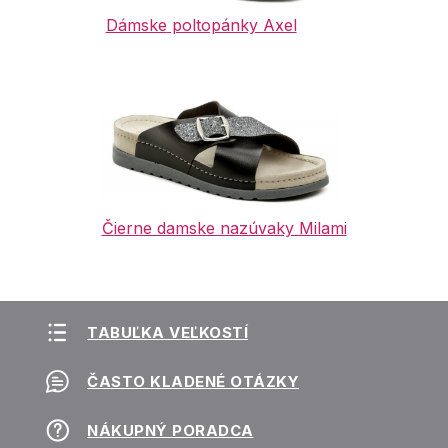
Dámske
poltopánky Axel
Č
ierne damske nazúvaky Milami
TABUĽKA VEĽKOSTÍ
ČASTO KLADENÉ OTÁZKY
NÁKUPNÝ PORADCA