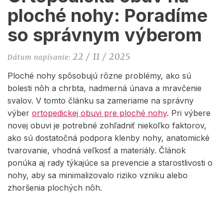
ploché nohy: Poradíme
so správnym výberom
22 / 11 / 2025
Dátum napísanie:
Ploché nohy spôsobujú rôzne problémy, ako sú
bolesti nôh a chrbta, nadmerná únava a mravčenie
svalov. V tomto článku sa zameriame na správny
výber
ortopedickej obuvi pre ploché nohy
. Pri výbere
novej obuvi je potrebné zohľadniť niekoľko faktorov,
ako sú dostatočná podpora klenby nohy, anatomické
tvarovanie, vhodná veľkosť a materiály. Článok
ponúka aj rady týkajúce sa prevencie a starostlivosti o
nohy, aby sa minimalizovalo riziko vzniku alebo
zhoršenia plochých nôh.