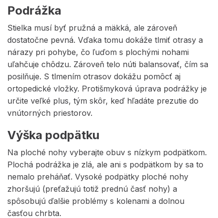
Podrážka
Stielka musí byť pružná a mäkká, ale zároveň
dostatočne pevná. Vďaka tomu dokáže tlmiť otrasy a
nárazy pri pohybe, čo ľuďom s plochými nohami
uľahčuje chôdzu. Zároveň telo núti balansovať, čím sa
posilňuje. S tlmením otrasov dokážu pomôcť aj
ortopedické vložky. Protišmyková úprava podrážky je
určite veľké plus, tým skôr, keď hľadáte prezutie do
vnútorných priestorov.
Výška podpätku
Na ploché nohy vyberajte obuv s nízkym podpätkom.
Plochá podrážka je zlá, ale ani s podpätkom by sa to
nemalo preháňať. Vysoké podpätky ploché nohy
zhoršujú (preťažujú totiž prednú časť nohy) a
spôsobujú ďalšie problémy s kolenami a dolnou
časťou chrbta.