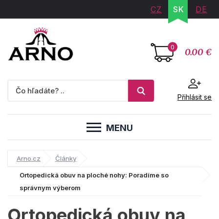
CZ
SK
DE
0
0.00 €
Přihlásit se
MENU
Arno.cz
Články
Ortopedická obuv na ploché nohy: Poradíme so
správnym výberom
Ortopedická obuv na