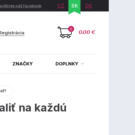
CZ
SK
DE
avštívte náš facebook
0
0.00 €
Registrácia
ZNAČKY
DOPLNKY
osť?
aliť na každú