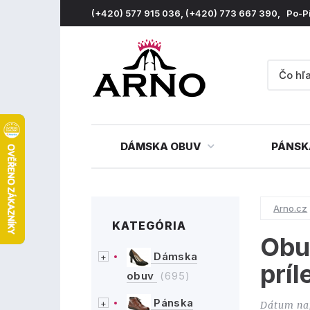
(+420) 577 915 036, (+420) 773 667 390, Po-P
DÁMSKA OBUV
PÁNSK
Arno.cz
KATEGÓRIA
Obu
Dámska
príl
obuv
(695)
Pánska
Dátum na