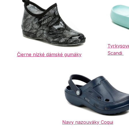
Tyrkysov
Scandi
Či
erne nízké dámské gumáky
Navy nazouváky Coqui