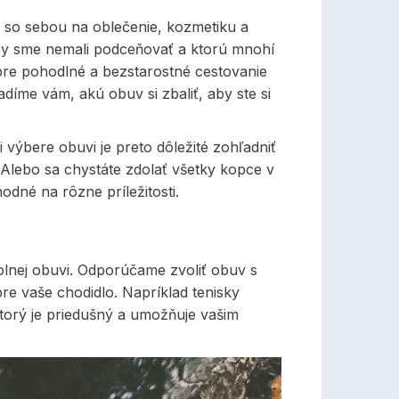
ť so sebou na oblečenie, kozmetiku a
ú by sme nemali podceňovať a ktorú mnohí
 pre pohodlné a bezstarostné cestovanie
íme vám, akú obuv si zbaliť, aby ste si
 výbere obuvi je preto dôležité zohľadniť
 Alebo sa chystáte zdolať všetky kopce v
odné na rôzne príležitosti.
olnej obuvi. Odporúčame zvoliť obuv s
e vaše chodidlo. Napríklad tenisky
, ktorý je priedušný a umožňuje vašim