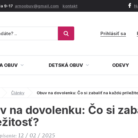
ia 9-17
arnoobuv@gmail.com
kontakt
N
Prihlásiť sa
A OBUV
DETSKÁ OBUV
ODEVY
Články
Obuv na dovolenku: Čo si zabaliť na každú príležit
v na dovolenku: Čo si zab
ežitosť?
12 / 02 / 2025
písanie: