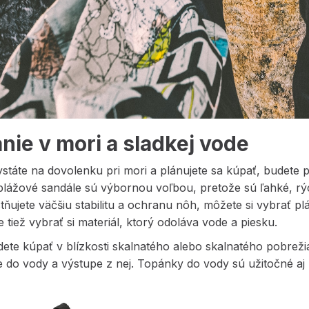
nie v mori a sladkej vode
ystáte na dovolenku pri mori a plánujete sa kúpať, budet
plážové sandále sú výbornou voľbou, pretože sú ľahké, rýc
ňujete väčšiu stabilitu a ochranu nôh, môžete si vybrať 
je tiež vybrať si materiál, ktorý odoláva vode a piesku.
ete kúpať v blízkosti skalnatého alebo skalnatého pobreži
e do vody a výstupe z nej. Topánky do vody sú užitočné aj p