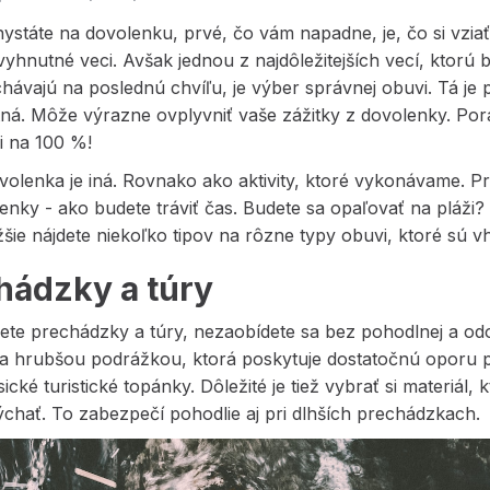
ystáte na dovolenku, prvé, čo vám napadne, je, čo si vzia
vyhnutné veci. Avšak jednou z najdôležitejších vecí, ktor
hávajú na poslednú chvíľu, je výber správnej obuvi. Tá je
á. Môže výrazne ovplyvniť vaše zážitky z dovolenky. Porad
li na 100 %!
olenka je iná. Rovnako ako aktivity, ktoré vykonávame. Pri
enky - ako budete tráviť čas. Budete sa opaľovať na pláži?
žšie nájdete niekoľko tipov na rôzne typy obuvi, ktoré sú vh
hádzky a túry
ete prechádzky a túry, nezaobídete sa bez pohodlnej a od
a hrubšou podrážkou, ktorá poskytuje dostatočnú oporu pr
sické turistické topánky. Dôležité je tiež vybrať si materiál
chať. To zabezpečí pohodlie aj pri dlhších prechádzkach.