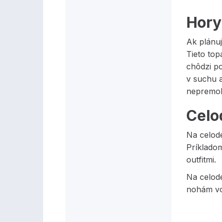
Hory 
Ak plánuj
Tieto top
chôdzi po
v suchu a
nepremok
Celo
Na celod
Príkladom
outfitmi.
Na celod
nohám vo