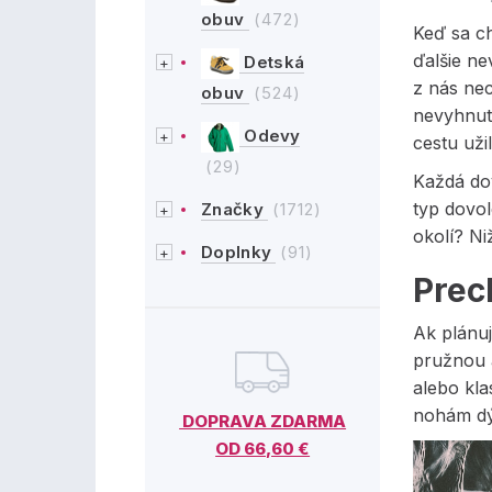
obuv
(472)
Keď sa ch
ďalšie ne
Detská
z nás nec
obuv
(524)
nevyhnutn
Odevy
cestu uži
(29)
Každá dov
typ dovol
Značky
(1712)
okolí? Ni
Doplnky
(91)
Prec
Ak plánuj
pružnou 
alebo kla
nohám dý
DOPRAVA ZDARMA
OD 66,60 €