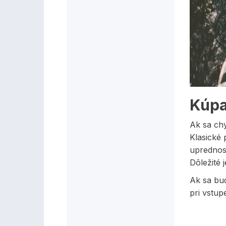
Kúpa
Ak sa ch
Klasické 
uprednost
Dôležité 
Ak sa bud
pri vstup