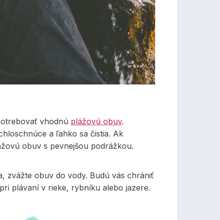
e potrebovať vhodnú
plážovú obuv
.
hloschnúce a ľahko sa čistia. Ak
plážovú obuv s pevnejšou podrážkou.
a, zvážte obuv do vody. Budú vás chrániť
ri plávaní v rieke, rybníku alebo jazere.