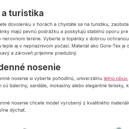
a turistika
ete dovolenku v horách a chystáte sa na turistiku, zaobstar
ánky majú pevnú podrážku a poskytujú stabilnú oporu pre v
 nerovnom teréne. Vyberte si topánky s dobrou ochranou p
 teple aj v nepriaznivom počasí. Materiál ako Gore-Tex je
avý a zároveň príjemne priedušný.
denné nosenie
enné nosenie si vyberte pohodlnú, univerzálnu
letnú obuv
 sú baleríny, sandále, mokasíny alebo elegantné tenisky, 
enné nosenie chcete model vyrobený z kvalitného materiál
ľne dýchať.