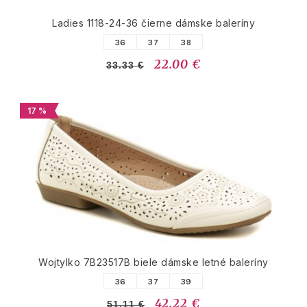
Ladies 1118-24-36 čierne dámske baleríny
36
37
38
22.00 €
33.33 €
17 %
Wojtylko 7B23517B biele dámske letné baleríny
36
37
39
42.22 €
51.11 €