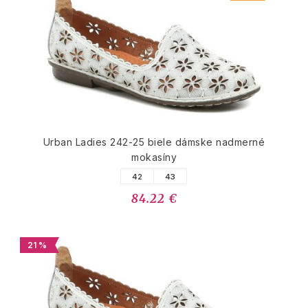
Urban Ladies 242-25 biele dámske nadmerné
mokasíny
42
43
84.22 €
21 %