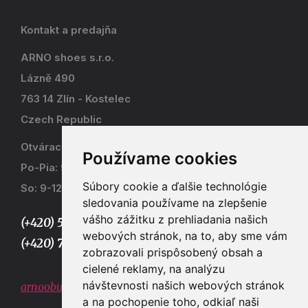
Kontakt a predajňa
ARNO shoes s.r.o.
Lázně 490
763 14 Zlín - Kostelec
Czech Republic
Otváracia doba
Používame cookies
Po-Pia: 9-17
Súbory cookie a ďalšie technológie
So: 9-12
sledovania používame na zlepšenie
vášho zážitku z prehliadania našich
(+420) 577 915 036,
webových stránok, na to, aby sme vám
(+420) 773 667 390
zobrazovali prispôsobený obsah a
cielené reklamy, na analýzu
návštevnosti našich webových stránok
arnoobuv@gmail.com
a na pochopenie toho, odkiaľ naši