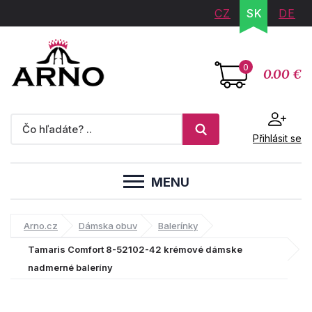
CZ
SK
DE
0
0.00 €
Přihlásit se
MENU
Arno.cz
Dámska obuv
Balerínky
Tamaris Comfort 8-52102-42 krémové dámske
nadmerné baleríny