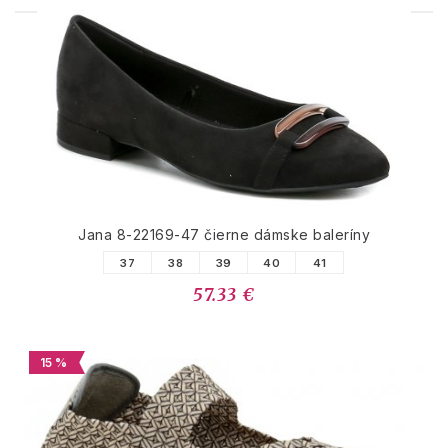
PODOBNÉ PRODUKTY
Jana 8-22169-47 čierne dámske baleríny
37
38
39
40
41
57.33 €
15 %