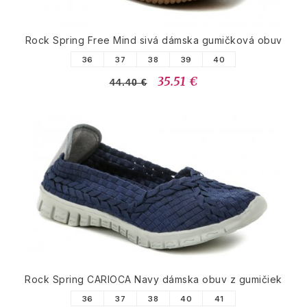
Rock Spring Free Mind sivá dámska gumičková obuv
36
37
38
39
40
35.51 €
44.40 €
Rock Spring CARIOCA Navy dámska obuv z gumičiek
36
37
38
40
41