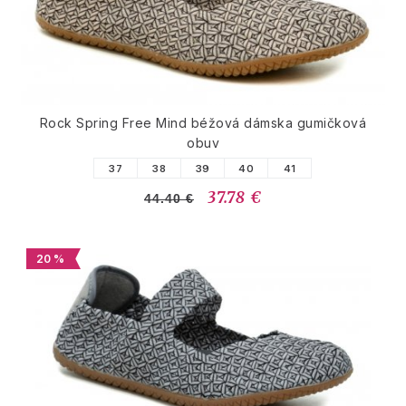
Rock Spring Free Mind béžová dámska gumičková
obuv
37
38
39
40
41
37.78 €
44.40 €
20 %