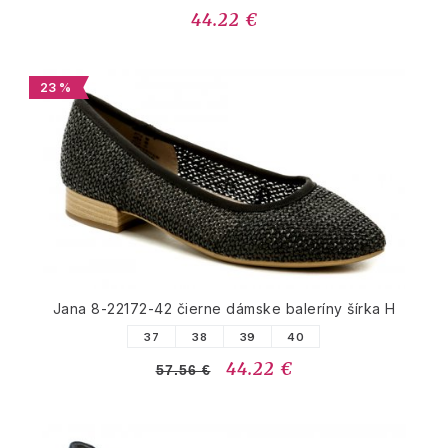
44.22 €
23 %
Jana 8-22172-42 čierne dámske baleríny šírka H
37
38
39
40
44.22 €
57.56 €