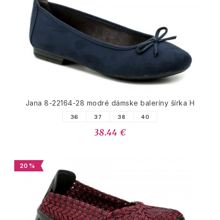
Jana 8-22164-28 modré dámske baleríny šírka H
36
37
38
40
38.44 €
20 %