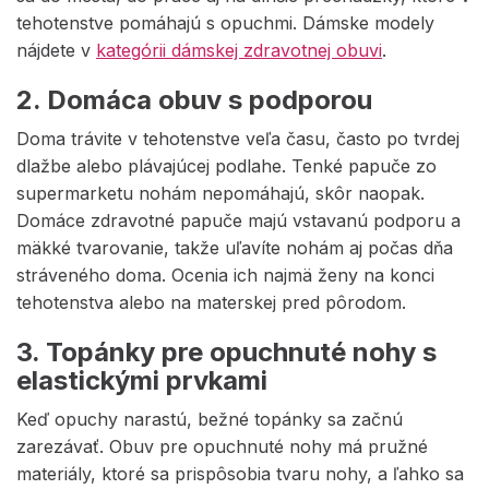
tehotenstve pomáhajú s opuchmi. Dámske modely
nájdete v
kategórii dámskej zdravotnej obuvi
.
2. Domáca obuv s podporou
Doma trávite v tehotenstve veľa času, často po tvrdej
dlažbe alebo plávajúcej podlahe. Tenké papuče zo
supermarketu nohám nepomáhajú, skôr naopak.
Domáce zdravotné papuče majú vstavanú podporu a
mäkké tvarovanie, takže uľavíte nohám aj počas dňa
stráveného doma. Ocenia ich najmä ženy na konci
tehotenstva alebo na materskej pred pôrodom.
3. Topánky pre opuchnuté nohy s
elastickými prvkami
Keď opuchy narastú, bežné topánky sa začnú
zarezávať. Obuv pre opuchnuté nohy má pružné
materiály, ktoré sa prispôsobia tvaru nohy, a ľahko sa