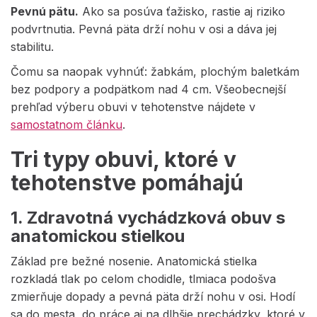
Pevnú pätu.
Ako sa posúva ťažisko, rastie aj riziko
podvrtnutia. Pevná päta drží nohu v osi a dáva jej
stabilitu.
Čomu sa naopak vyhnúť: žabkám, plochým baletkám
bez podpory a podpätkom nad 4 cm. Všeobecnejší
prehľad výberu obuvi v tehotenstve nájdete v
samostatnom článku
.
Tri typy obuvi, ktoré v
tehotenstve pomáhajú
1. Zdravotná vychádzková obuv s
anatomickou stielkou
Základ pre bežné nosenie. Anatomická stielka
rozkladá tlak po celom chodidle, tlmiaca podošva
zmierňuje dopady a pevná päta drží nohu v osi. Hodí
sa do mesta, do práce aj na dlhšie prechádzky, ktoré v