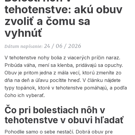
tehotenstve: akú obuv
zvoliť a čomu sa
vyhnúť
24 / 06 / 2026
Dátum napísanie:
V tehotenstve nohy bolia z viacerých príčin naraz.
Pribúda váha, mení sa klenba, pridávajú sa opuchy.
Obuv je pritom jedna z mála vecí, ktorú zmeníte zo
dňa na deň a úľavu pocítite hneď. V článku nájdete
typy topánok, ktoré v tehotenstve pomáhajú, a podľa
čoho ich vyberať.
Čo pri bolestiach nôh v
tehotenstve v obuvi hľadať
Pohodlie samo o sebe nestačí. Dobrá obuv pre