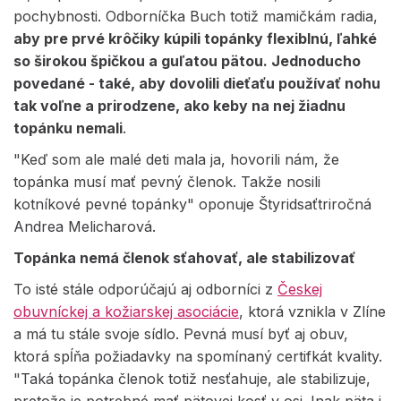
pochybnosti. Odborníčka Buch totiž mamičkám radia,
aby pre prvé krôčiky kúpili topánky flexiblnú, ľahké
so širokou špičkou a guľatou pätou. Jednoducho
povedané - také, aby dovolili dieťaťu používať nohu
tak voľne a prirodzene, ako keby na nej žiadnu
topánku nemali
.
"Keď som ale malé deti mala ja, hovorili nám, že
topánka musí mať pevný členok. Takže nosili
kotníkové pevné topánky" oponuje Štyridsaťtriročná
Andrea Melicharová.
Topánka nemá členok sťahovať, ale stabilizovať
To isté stále odporúčajú aj odborníci z
Českej
obuvníckej a kožiarskej asociácie
, ktorá vznikla v Zlíne
a má tu stále svoje sídlo. Pevná musí byť aj obuv,
ktorá spĺňa požiadavky na spomínaný certifkát kvality.
"Taká topánka členok totiž nesťahuje, ale stabilizuje,