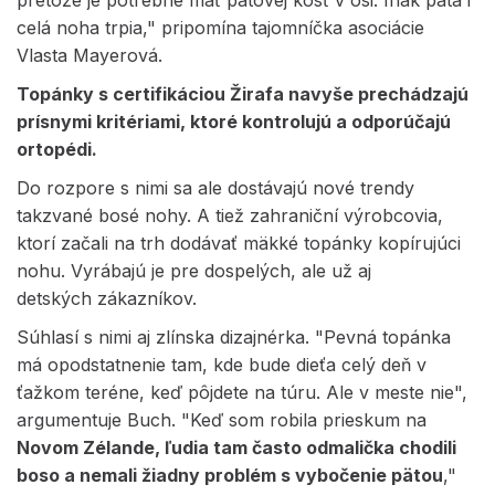
pretože je potrebné mať pätovej kosť v osi. Inak päta i
celá noha trpia," pripomína tajomníčka asociácie
Vlasta Mayerová.
Topánky s certifikáciou Žirafa navyše prechádzajú
prísnymi kritériami, ktoré kontrolujú a odporúčajú
ortopédi
.
Do rozpore s nimi sa ale dostávajú nové trendy
takzvané bosé nohy. A tiež zahraniční výrobcovia,
ktorí začali na trh dodávať mäkké topánky kopírujúci
nohu. Vyrábajú je pre dospelých, ale už aj
detských zákazníkov.
Súhlasí s nimi aj zlínska dizajnérka. "Pevná topánka
má opodstatnenie tam, kde bude dieťa celý deň v
ťažkom teréne, keď pôjdete na túru. Ale v meste nie",
argumentuje Buch. "Keď som robila prieskum na
Novom Zélande, ľudia tam často odmalička chodili
boso a nemali žiadny problém s vybočenie pätou
,"