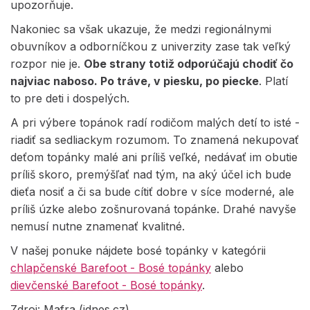
upozorňuje.
Nakoniec sa však ukazuje, že medzi regionálnymi
obuvníkov a odborníčkou z univerzity zase tak veľký
rozpor nie je.
Obe strany totiž odporúčajú chodiť čo
najviac naboso. Po tráve, v piesku, po piecke
. Platí
to pre deti i dospelých.
A pri výbere topánok radí rodičom malých detí to isté -
riadiť sa sedliackym rozumom. To znamená nekupovať
deťom topánky malé ani príliš veľké, nedávať im obutie
príliš skoro, premýšľať nad tým, na aký účel ich bude
dieťa nosiť a či sa bude cítiť dobre v síce moderné, ale
príliš úzke alebo zošnurovaná topánke. Drahé navyše
nemusí nutne znamenať kvalitné.
V našej ponuke nájdete bosé topánky v kategórii
chlapčenské Barefoot - Bosé topánky
alebo
dievčenské Barefoot - Bosé topánky
.
Zdroj: Mafra (idnes.cz)