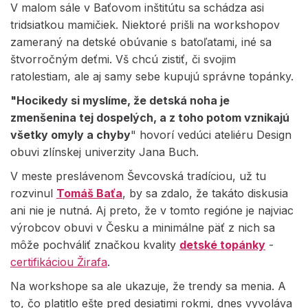
V malom sále v Baťovom inštitútu sa schádza asi
tridsiatkou mamičiek. Niektoré prišli na workshopov
zameraný na detské obúvanie s batoľatami, iné sa
štvorročným deťmi. Vš chcú zistiť, či svojim
ratolestiam, ale aj samy sebe kupujú správne topánky.
"Hocikedy si myslíme, že detská noha je
zmenšenina tej dospelých, a z toho potom vznikajú
všetky omyly a chyby
" hovorí vedúci ateliéru Design
obuvi zlínskej univerzity Jana Buch.
V meste preslávenom Ševcovská tradíciou, už tu
rozvinul
Tomáš Baťa
, by sa zdalo, že takáto diskusia
ani nie je nutná. Aj preto, že v tomto regióne je najviac
výrobcov obuvi v Česku a minimálne päť z nich sa
môže pochváliť značkou kvality
detské topánky
-
certifikáciou Žirafa
.
Na workshope sa ale ukazuje, že trendy sa menia. A
to, čo platitlo ešte pred desiatimi rokmi, dnes vyvoláva