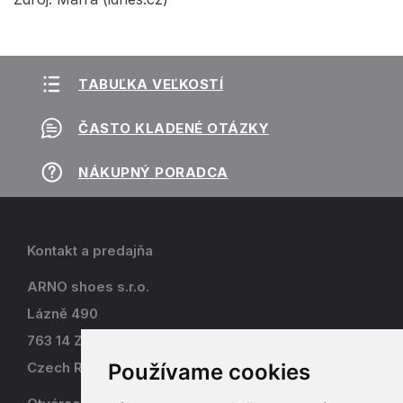
TABUĽKA VEĽKOSTÍ
ČASTO KLADENÉ OTÁZKY
NÁKUPNÝ PORADCA
Kontakt a predajňa
ARNO shoes s.r.o.
Lázně 490
763 14 Zlín - Kostelec
Používame cookies
Czech Republic