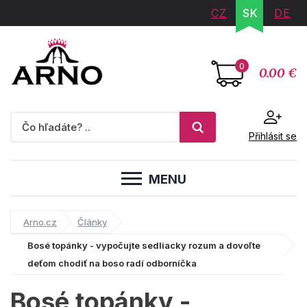
CZ
SK
DE
0
0.00 €
Přihlásit se
MENU
Arno.cz
Články
Bosé topánky - vypočujte sedliacky rozum a dovoľte
deťom chodiť na boso radí odborníčka
Bosé topánky -