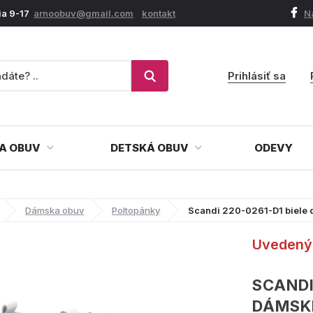
ia 9-17
arnoobuv@gmail.com
kontakt
N
Prihlásiť sa
A OBUV
DETSKÁ OBUV
ODEVY
Dámska obuv
Poltopánky
Scandi 220-0261-D1 biele
Uvedený 
SCANDI
DÁMSK