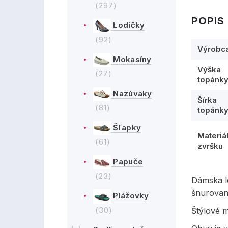
(297)
POPIS
Lodičky
(92)
Výrobc
Mokasíny
Výška
(27)
topánk
Nazúvaky
Šírka
(81)
topánk
Šľapky
Materiá
(61)
zvršku
Papuče
(23)
Dámska l
šnurovan
Plážovky
(30)
Štýlové m