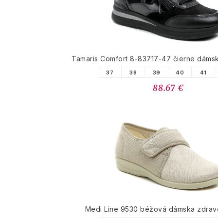
Tamaris Comfort 8-83717-47 čierne dáms
37
38
39
40
41
88.67 €
Medi Line 9530 béžová dámska zdrav