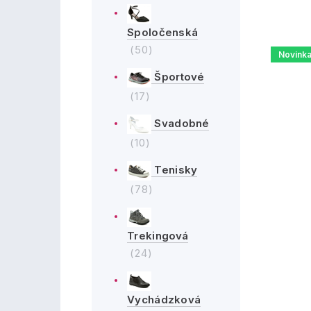
Spoločenská
(50)
Novink
Športové
(17)
Svadobné
(10)
Tenisky
(78)
Trekingová
(24)
Vychádzková