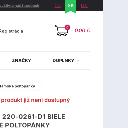
CZ
SK
DE
avštívte náš facebook
0
0.00 €
Registrácia
ZNAČKY
DOPLNKY
 dámske poltopánky
produkt již není dostupný
 220-0261-D1 BIELE
E POLTOPÁNKY