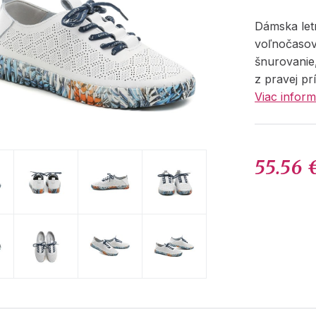
Dámska le
voľnočaso
šnurovanie
z pravej pr
Viac inform
55.56 