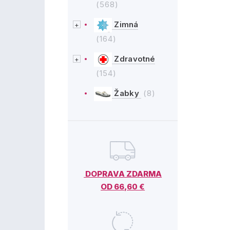
(568)
Zimná
(164)
Zdravotné
(154)
Žabky
(8)
DOPRAVA ZDARMA
OD 66,60 €