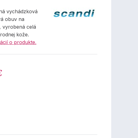
tná vychádzková
vá obuv na
, vyrobená celá
írodnej kože.
ácií o produkte.
€