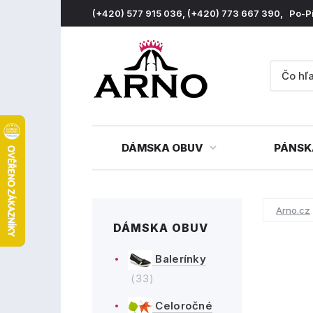
(+420) 577 915 036, (+420) 773 667 390, Po-P
DÁMSKA OBUV
PÁNSK
Arno.cz
DÁMSKA OBUV
Balerínky
(33)
Celoročné