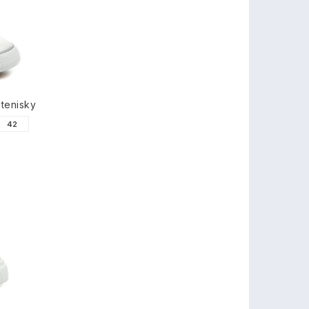
tenisky
42