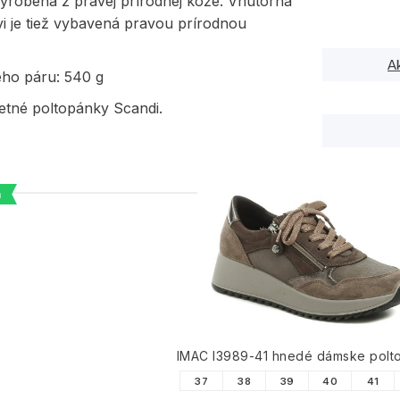
vyrobená z pravej prírodnej kože. Vnútorná
i je tiež vybavená pravou prírodnou
A
ého páru: 540 g
etné poltopánky Scandi.
a
PODOBNÉ PRODUK
IMAC I3989-41 hnedé dámske polt
37
38
39
40
41