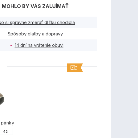
MOHLO BY VÁS ZAUJÍMAŤ
ko si správne zmerať dĺžku chodidla
Spôsoby platby a dopravy
14 dní na vrátenie obuvi
TY
opánky
42