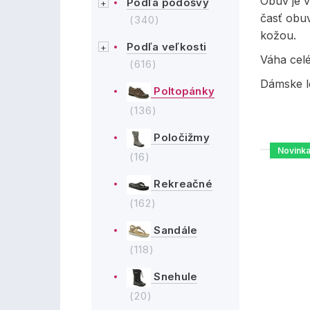
Obuv je 
Podľa podošvy
časť obuv
(340)
kožou.
Podľa veľkosti
Váha cel
(616)
Dámske l
Poltopánky
(136)
Poločižmy
Novink
(16)
Rekreačné
(162)
Sandále
(118)
Snehule
(20)