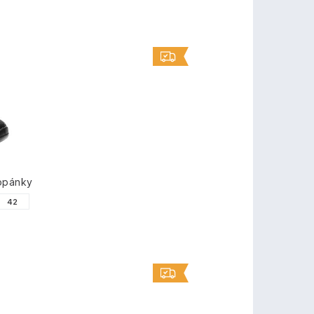
opánky
42