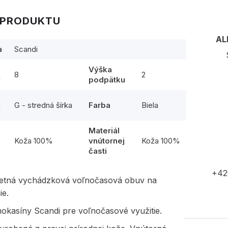
 PRODUKTU
AL
a
Scandi
Výška
8
2
y
podpätku
G - stredná šírka
Farba
Biela
y
Materiál
l
Koža 100%
vnútornej
Koža 100%
časti
+42
etná vychádzková voľnočasová obuv na
ie.
okasíny Scandi pre voľnočasové využitie.