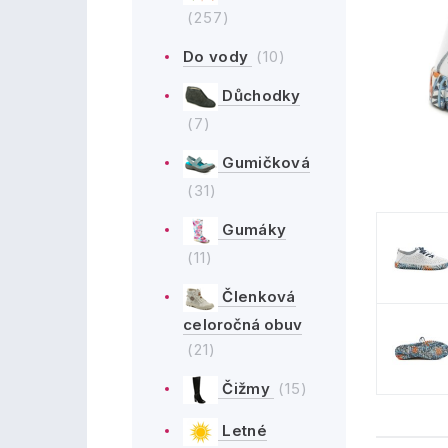
(257)
Do vody
(10)
Důchodky
(7)
Gumičková
(31)
Gumáky
(11)
Členková
celoročná obuv
(21)
Čižmy
(15)
Letné