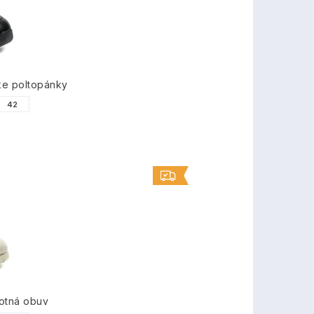
ke poltopánky
42
otná obuv