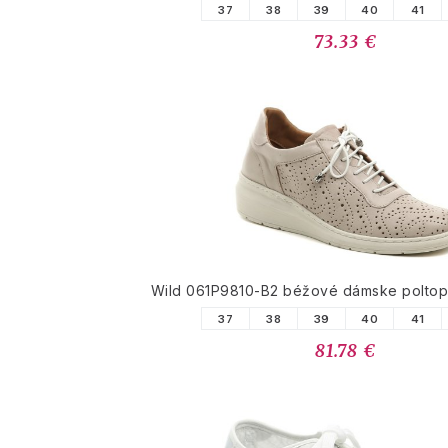
37
38
39
40
41
73.33 €
Wild 061P9810-B2 béžové dámske poltopá
37
38
39
40
41
81.78 €