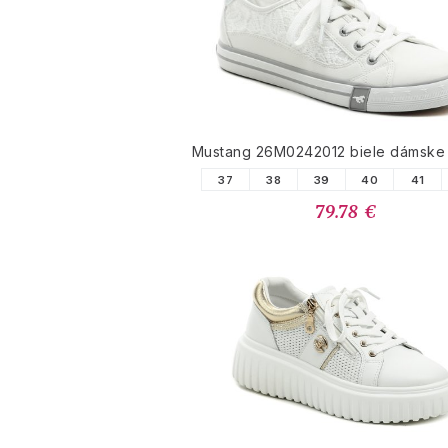
Mustang 26M0242012 biele dámske 
37
38
39
40
41
79.78 €