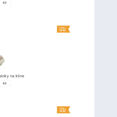
42
nky na kline
42