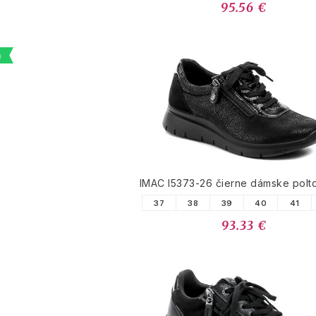
95.56 €
a
IMAC I5373-26 čierne dámske polt
37
38
39
40
41
93.33 €