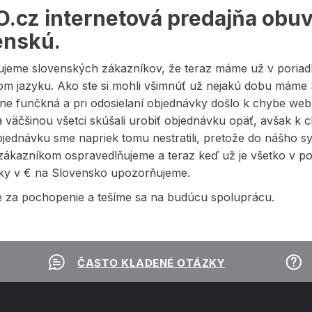
.cz internetová predajňa obuvi
enskú.
jeme slovenských zákazníkov, že teraz máme už v poriadk
m jazyku. Ako ste si mohli všimnúť už nejakú dobu máme S
lne funčkná a pri odosielaní objednávky došlo k chybe we
a väčšinou všetci skúšali urobiť objednávku opäť, avšak k
jednávku sme napriek tomu nestratili, pretože do nášho sy
zákazníkom ospravedlňujeme a teraz keď už je všetko v po
ky v € na Slovensko upozorňujeme.
 za pochopenie a tešíme sa na budúcu spoluprácu.
ČASTO KLADENÉ OTÁZKY