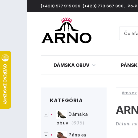
(+420) 577 915 036, (+420) 773 667 390, Po-P
DÁMSKA OBUV
PÁNSK
Arno.cz
KATEGÓRIA
ARN
Dámska
obuv
(695)
Dátum na
Pánska