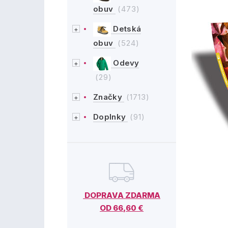
obuv
(473)
Detská
obuv
(524)
Odevy
(29)
Značky
(1713)
Doplnky
(91)
DOPRAVA ZDARMA
OD 66,60 €