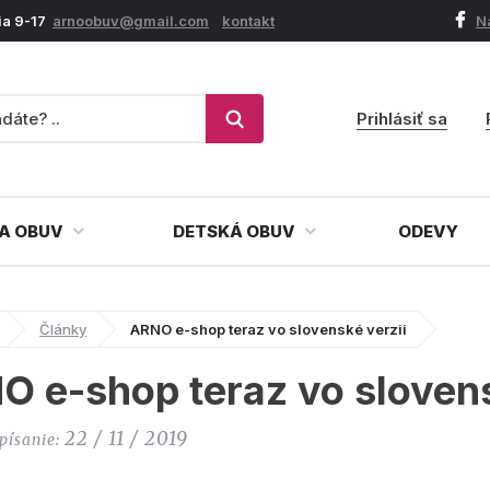
ia 9-17
arnoobuv@gmail.com
kontakt
N
Prihlásiť sa
A OBUV
DETSKÁ OBUV
ODEVY
Články
ARNO e-shop teraz vo slovenské verzii
O e-shop teraz vo slovens
22 / 11 / 2019
písanie: