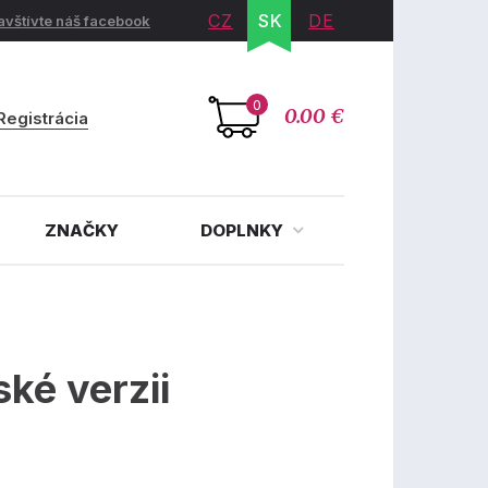
CZ
SK
DE
avštívte náš facebook
0
0.00 €
Registrácia
ZNAČKY
DOPLNKY
ké verzii