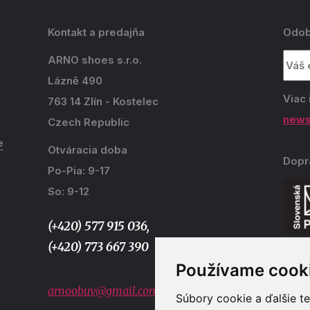
Kontakt a predajňa
Odob
ARNO shoes s.r.o.
Lázně 490
Viac 
763 14 Zlín - Kostelec
news
Czech Republic
e
Otváracia doba
Dopr
Po-Pia: 9-17
So: 9-12
(+420) 577 915 036,
(+420) 773 667 390
Používame cook
Plat
arnoobuv@gmail.com
Súbory cookie a ďalšie t