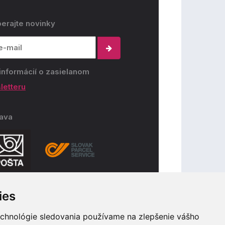
erajte novinky
informácií o zasielanom
letteru
ava
ies
ba
echnológie sledovania používame na zlepšenie vášho