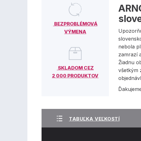
ARNO
slov
BEZPROBLÉMOVÁ
Upozorňu
VÝMENA
slovensko
nebola p
zamrazí 
Žiadnu ob
SKLADOM CEZ
všetkým 
2 000 PRODUKTOV
objednáv
Ďakujeme
TABUĽKA VEĽKOSTÍ