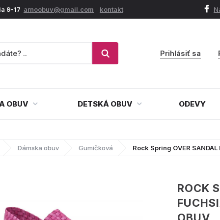
ia 9-17
arnoobuv@gmail.com
kontakt
N
Prihlásiť sa
A OBUV
DETSKÁ OBUV
ODEVY
Dámska obuv
Gumičková
Rock Spring OVER SANDAL
ROCK S
FUCHS
OBUV