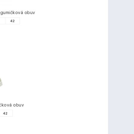
 gumičková obuv
1
42
čková obuv
42