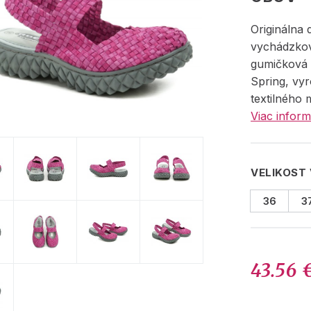
Originálna 
vychádzkov
gumičková
Spring, vy
textilného 
Viac inform
VELIKOST
36
3
43.56 