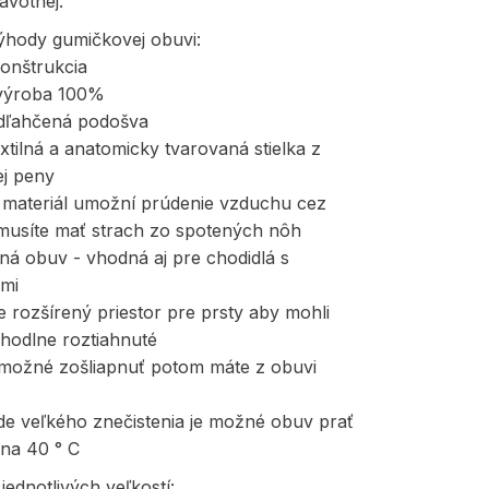
ravotnej.
ýhody gumičkovej obuvi:
konštrukcia
výroba 100%
dľahčená podošva
xtilná a anatomicky tvarovaná stielka z
j peny
ý materiál umožní prúdenie vzduchu cez
musíte mať strach zo spotených nôh
ná obuv - vhodná aj pre chodidlá s
ami
 je rozšírený priestor pre prsty aby mohli
ohodlne roztiahnuté
e možné zošliapnuť potom máte z obuvi
de veľkého znečistenia je možné obuv prať
 na 40 ° C
ednotlivých veľkostí: