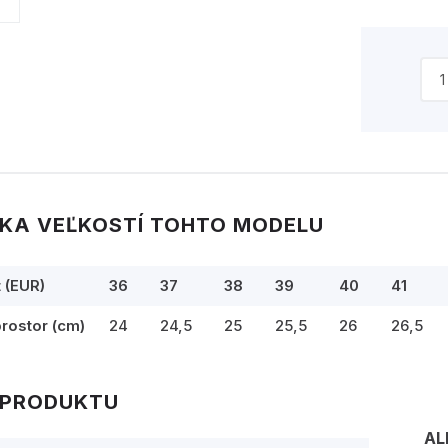
KA VEĽKOSTÍ TOHTO MODELU
t (EUR)
36
37
38
39
40
41
prostor (cm)
24
24,5
25
25,5
26
26,5
 PRODUKTU
AL