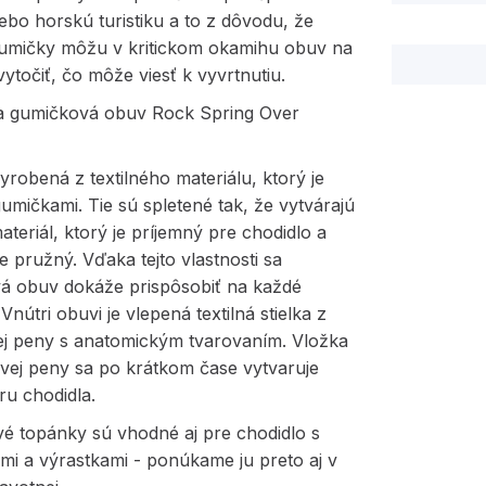
alebo horskú turistiku a to z dôvodu, že
umičky môžu v kritickom okamihu obuv na
vytočiť, čo môže viesť k vyvrtnutiu.
na gumičková obuv Rock Spring Over
yrobená z textilného materiálu, ktorý je
umičkami. Tie sú spletené tak, že vytvárajú
materiál, ktorý je príjemný pre chodidlo a
e pružný. Vďaka tejto vlastnosti sa
á obuv dokáže prispôsobiť na každé
Vnútri obuvi je vlepená textilná stielka z
j peny s anatomickým tvarovaním. Vložka
vej peny sa po krátkom čase vytvaruje
ru chodidla.
é topánky sú vhodné aj pre chodidlo s
mi a výrastkami - ponúkame ju preto aj v