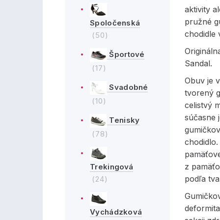
aktivity 
pružné g
Spoločenská
chodidle 
(50)
Originál
Športové
Sandal.
(17)
Obuv je v
Svadobné
tvorený g
(10)
celistvý 
súčasne j
Tenisky
gumičkov
(78)
chodidlo. 
pamäťove
z pamäťo
Trekingová
podľa tva
(24)
Gumičkov
deformita
Vychádzková