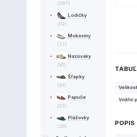
(297)
Lodičky
(92)
Mokasíny
(27)
Nazúvaky
(81)
TABUĽ
Šľapky
(61)
Velikos
Papuče
Vnitřní 
(23)
Plážovky
POPIS
(30)