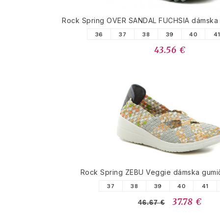
Rock Spring OVER SANDAL FUCHSIA dámska
36
37
38
39
40
4
43.56 €
Rock Spring ZEBU Veggie dámska gumi
37
38
39
40
41
37.78 €
46.67 €