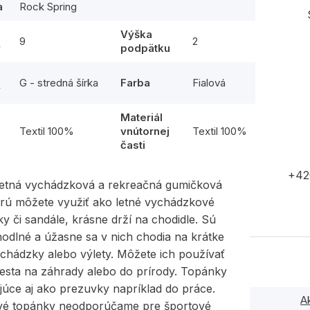
a
Rock Spring
Výška
9
2
y
podpätku
G - stredná šírka
Farba
Fialová
y
Materiál
l
Textil 100%
vnútornej
Textil 100%
časti
+42
etná vychádzková a rekreačná gumičková
orú môžete využiť ako letné vychádzkové
y či sandále, krásne drží na chodidle. Sú
odlné a úžasne sa v nich chodia na krátke
ychádzky alebo výlety. Môžete ich používať
esta na záhrady alebo do prírody. Topánky
júce aj ako prezuvky napríklad do práce.
A
é topánky neodporúčame pre športové