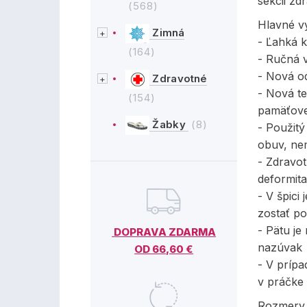
sekcii zd
(568)
Hlavné v
Zimná
- Ľahká 
(164)
- Ručná 
- Nová o
Zdravotné
- Nová te
(154)
pamäťove
Žabky
(8)
- Použit
obuv, ne
- Zdravot
deformit
- V špici
zostať p
- Pätu j
DOPRAVA ZDARMA
nazúvak
OD 66,60 €
- V prípa
v práčke
Rozmery j