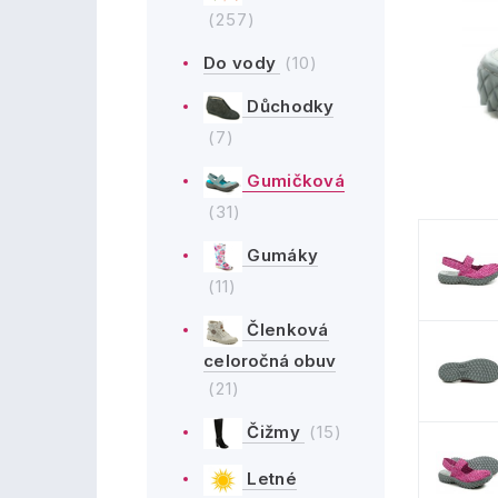
(257)
Do vody
(10)
Důchodky
(7)
Gumičková
(31)
Gumáky
(11)
Členková
celoročná obuv
(21)
Čižmy
(15)
Letné