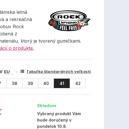
dámska letná
á a rekreačná
 obuv Rock
robená z
materiálu, ktorý je tvorený gumičkami.
ácií o produkte.
 V
Tabuľka štandardných veľkostí
7
38
39
40
41
42
Skladom
€
Vybraný produkt Vám
bude doručený v
pondelok 10.8.