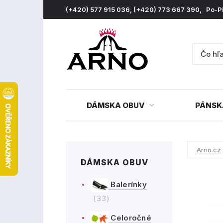
(+420) 577 915 036, (+420) 773 667 390, Po-P
DÁMSKA OBUV
PÁNSK
Arno.cz
DÁMSKA OBUV
Balerínky
(33)
Celoročné