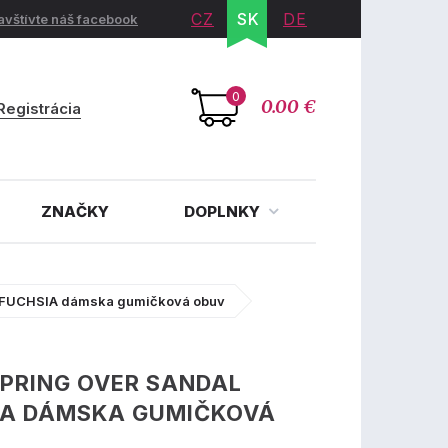
CZ
SK
DE
avštívte náš facebook
0
0.00 €
Registrácia
ZNAČKY
DOPLNKY
 FUCHSIA dámska gumičková obuv
PRING OVER SANDAL
IA DÁMSKA GUMIČKOVÁ