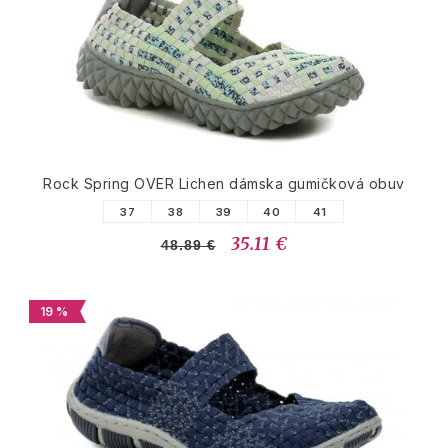
Rock Spring OVER Lichen dámska gumičková obuv
37
38
39
40
41
35.11 €
48.89 €
19 %