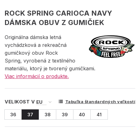
ROCK SPRING CARIOCA NAVY
DÁMSKA OBUV Z GUMIČIEK
Originálna dámska letná
vychádzková a rekreačná
gumičkový obuv Rock
Spring, vyrobená z textilného
materiálu, ktorý je tvorený gumičkami.
Viac informácií o produkte.
VELIKOST V
Tabuľka štandardných veľkostí
36
37
38
39
40
41