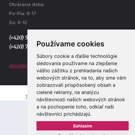
Otváracia doba
Po-Pia: 9-17
So: 9-12
(+420) 577 915 036,
Používame cookies
(+420) 773 667 390
Súbory cookie a ďalšie technológie
sledovania používame na zlepšenie
arnoobuv@gmail.com
vášho zážitku z prehliadania našich
webových stránok, na to, aby sme vám
zobrazovali prispôsobený obsah a
cielené reklamy, na analýzu
Tvorba e-shopů a webových stránek Zlín
návštevnosti našich webových stránok
a na pochopenie toho, odkiaľ naši
návštevníci prichádzajú.
Súhlasím