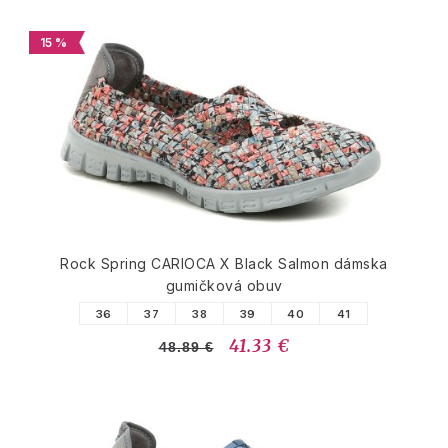
15 %
Rock Spring CARIOCA X Black Salmon dámska
gumičková obuv
36
37
38
39
40
41
41.33 €
48.89 €