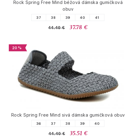
Rock Spring Free Mind béžová dámska gumičková
obuv
37
38
39
40
41
37.78 €
44.40 €
20 %
Rock Spring Free Mind sivá dámska gumičková obuv
36
37
38
39
40
35.51 €
44.40 €