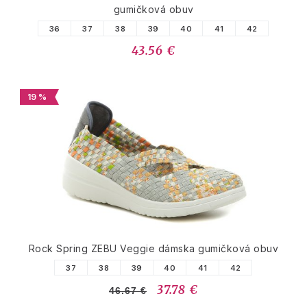
gumičková obuv
36
37
38
39
40
41
42
43.56 €
19 %
Rock Spring ZEBU Veggie dámska gumičková obuv
37
38
39
40
41
42
37.78 €
46.67 €