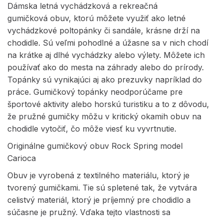
Dámska letná vychádzková a rekreačná
gumičková obuv, ktorú môžete využiť ako letné
vychádzkové poltopánky či sandále, krásne drží na
chodidle. Sú veľmi pohodlné a úžasne sa v nich chodí
na krátke aj dlhé vychádzky alebo výlety. Môžete ich
používať ako do mesta na záhrady alebo do prírody.
Topánky sú vynikajúci aj ako prezuvky napríklad do
práce. Gumičkový topánky neodporúčame pre
športové aktivity alebo horskú turistiku a to z dôvodu,
že pružné gumičky môžu v kritický okamih obuv na
chodidle vytočiť, čo môže viesť ku vyvrtnutie.
Originálne gumičkový obuv Rock Spring model
Carioca
Obuv je vyrobená z textilného materiálu, ktorý je
tvorený gumičkami. Tie sú spletené tak, že vytvára
celistvý materiál, ktorý je príjemný pre chodidlo a
súčasne je pružný. Vďaka tejto vlastnosti sa