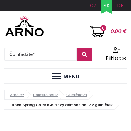
CZ
SK
DE
0
0.00 €
Přihlásit se
MENU
Arno.cz
Dámska obuv
Gumičková
Rock Spring CARIOCA Navy dámska obuv z gumičiek