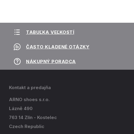
TABUĽKA VEĽKOSTÍ
ČASTO KLADENÉ OTÁZKY
NÁKUPNÝ PORADCA
Kontakt a predajňa
ARNO shoes s.r.o.
Lázně 490
763 14 Zlín - Kostelec
Czech Republic