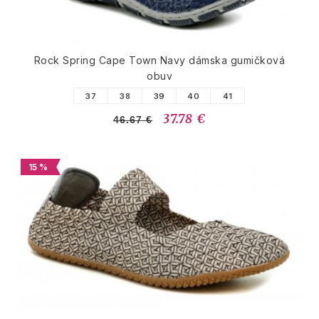
Rock Spring Cape Town Navy dámska gumičková
obuv
37
38
39
40
41
37.78 €
46.67 €
15 %