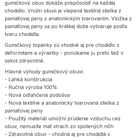
gumičkový obuv dokáže prispôsobiť na každej
chodidlo. Vnútri obuvi je vlepená textilná stielka z
pamäťovej peny s anatomickým tvarovaním. Vložka z
pamäťovej peny sa po krátkej dobe vytvaruje podľa
tvaru chodidla.
Gumičkový topánky sú vhodné aj pre chodidlo s
deformitami a výrastky - ponúkame ju preto tiež v
sekcii zdravotné.
Hlavné výhody gumičkový obuvi:
- Ľahká konštrukcia
- Ručná výroba 100%
- Nová odľahčená podošva
- Nová textilné a anatomicky tvarovaná stielka z
pamäťovej peny
- Použitý materiál umožní prúdenie vzduchu cez
obuv, nemusíte mať strach zo spotených nôh
- Zdravotná obuv - vhodná aj pre chodidlá s