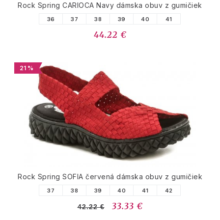
Rock Spring CARIOCA Navy dámska obuv z gumičiek
36
37
38
39
40
41
44.22 €
21 %
Rock Spring SOFIA červená dámska obuv z gumičiek
37
38
39
40
41
42
33.33 €
42.22 €