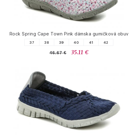
Rock Spring Cape Town Pink dámska gumičková obuv
37
38
39
40
41
42
35.11 €
46.67 €