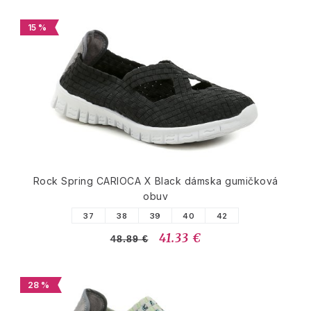
15 %
Rock Spring CARIOCA X Black dámska gumičková
obuv
37
38
39
40
42
41.33 €
48.89 €
28 %