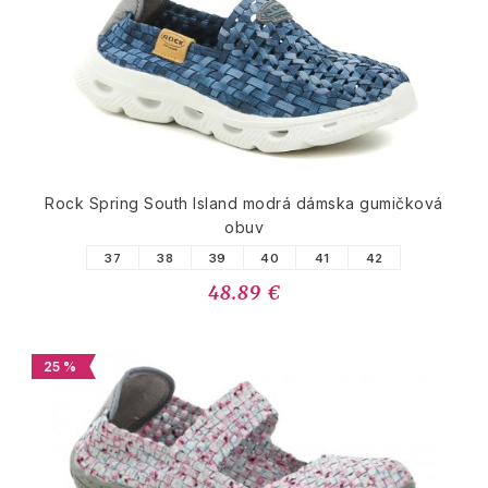
Rock Spring South Island modrá dámska gumičková
obuv
37
38
39
40
41
42
48.89 €
25 %