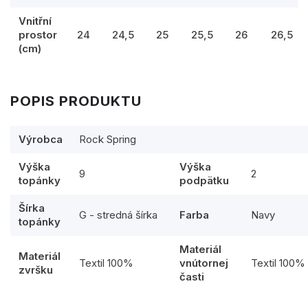
Vnitřní
prostor
24
24,5
25
25,5
26
26,5
(cm)
POPIS PRODUKTU
Výrobca
Rock Spring
Výška
Výška
9
2
topánky
podpätku
Šírka
G - stredná šírka
Farba
Navy
topánky
Materiál
Materiál
Textil 100%
vnútornej
Textil 100%
zvršku
časti