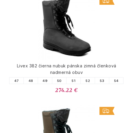
Livex 382 čierna nubuk pánska zimná členková
nadmerná obuv
47
48
49
50
51
52
53
54
274.22 €