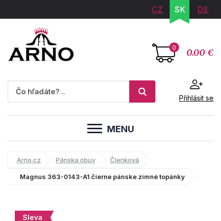
CZ
SK
DE
0
0.00 €
Přihlásit se
MENU
Arno.cz
Pánska obuv
Členková
Magnus 363-0143-A1 čierne pánske zimné topánky
Sleva