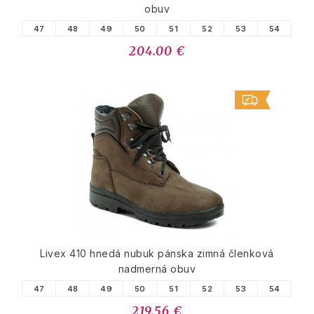
obuv
47
48
49
50
51
52
53
54
204.00 €
Livex 410 hnedá nubuk pánska zimná členková
nadmerná obuv
47
48
49
50
51
52
53
54
219.56 €