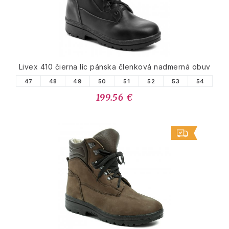
Livex 410 čierna líc pánska členková nadmerná obuv
47
48
49
50
51
52
53
54
199.56 €