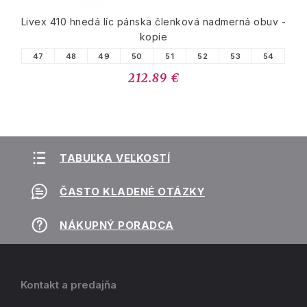
Livex 410 hnedá líc pánska členková nadmerná obuv -
kopie
47
48
49
50
51
52
53
54
212.89 €
TABUĽKA VEĽKOSTÍ
ČASTO KLADENÉ OTÁZKY
NÁKUPNÝ PORADCA
Kontakt a predajňa