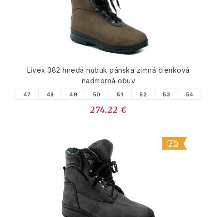
Livex 382 hnedá nubuk pánska zimná členková
nadmerná obuv
47
48
49
50
51
52
53
54
274.22 €