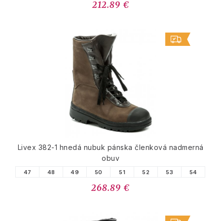
212.89 €
Livex 382-1 hnedá nubuk pánska členková nadmerná
obuv
47
48
49
50
51
52
53
54
268.89 €