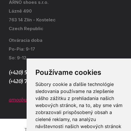
ARNO shoes s.r.o.
Lázně 490
763 14 Zlín - Kostelec
Czech Republic
Otváracia doba
Po-Pia: 9-17
So: 9-12
Používame cookies
(+420) 577 915 036,
(+420) 773 667 390
Súbory cookie a ďalšie technológie
sledovania používame na zlepšenie
vášho zážitku z prehliadania našich
arnoobuv@gmail.com
webových stránok, na to, aby sme vám
zobrazovali prispôsobený obsah a
cielené reklamy, na analýzu
návštevnosti našich webových stránok
Tvorba e-shopů a webových stránek Zlín