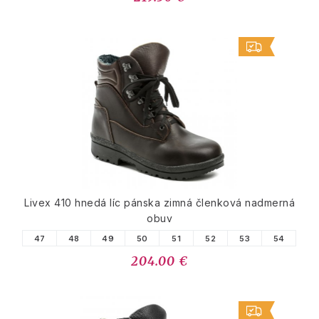
Livex 410 hnedá líc pánska zimná členková nadmerná
obuv
47
48
49
50
51
52
53
54
204.00 €