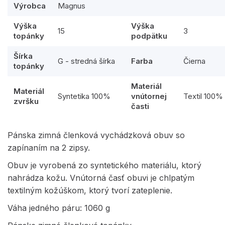
Výrobca
Magnus
Výška
Výška
15
3
topánky
podpätku
Šírka
G - stredná šírka
Farba
Čierna
topánky
Materiál
Materiál
Syntetika 100%
vnútornej
Textil 100%
zvršku
časti
Pánska zimná členková vychádzková obuv so
zapínaním na 2 zipsy.
Obuv je vyrobená zo syntetického materiálu, ktorý
nahrádza kožu. Vnútorná časť obuvi je chlpatým
textilným kožúškom, ktorý tvorí zateplenie.
Váha jedného páru: 1060 g