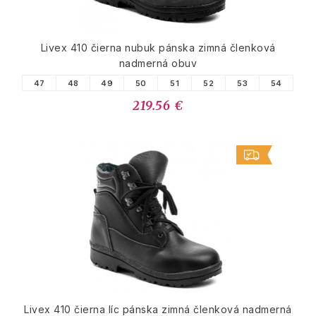
Livex 410 čierna nubuk pánska zimná členková
nadmerná obuv
47
48
49
50
51
52
53
54
219.56 €
Livex 410 čierna líc pánska zimná členková nadmerná