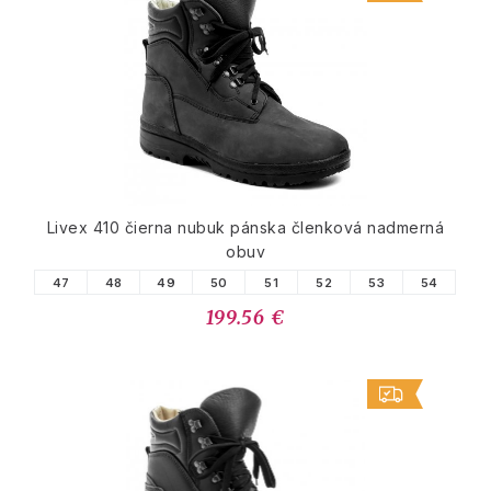
Livex 410 čierna nubuk pánska členková nadmerná
obuv
47
48
49
50
51
52
53
54
199.56 €