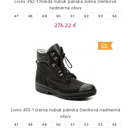
Livex 382-1 hnedá nubuk pánska zimná členková
nadmerná obuv
47
48
49
50
51
52
53
54
274.22 €
Livex 410-1 čierna nubuk pánska členková nadmerná
obuv
47
48
49
50
51
52
53
54