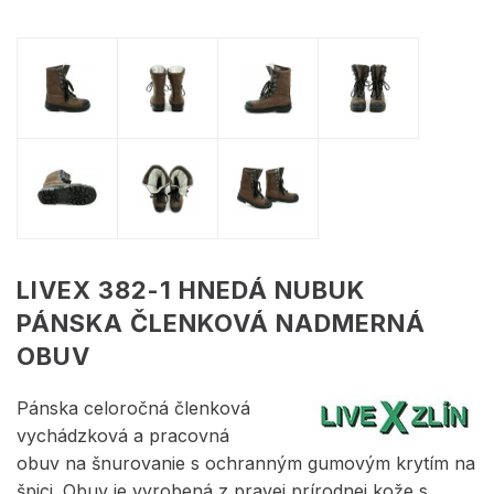
LIVEX 382-1 HNEDÁ NUBUK
PÁNSKA ČLENKOVÁ NADMERNÁ
OBUV
Pánska celoročná členková
vychádzková a pracovná
obuv na šnurovanie s ochranným gumovým krytím na
špici. Obuv je vyrobená z pravej prírodnej kože s