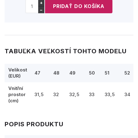
+
−
TABUĽKA VEĽKOSTÍ TOHTO MODELU
Velikost
47
48
49
50
51
52
(EUR)
Vnitřní
prostor
31,5
32
32,5
33
33,5
34
(cm)
POPIS PRODUKTU