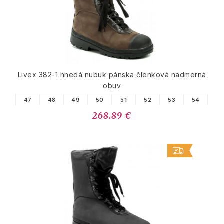
Livex 382-1 hnedá nubuk pánska členková nadmerná
obuv
47
48
49
50
51
52
53
54
268.89 €