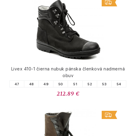
Livex 410-1 čierna nubuk pánska členková nadmerná
obuv
47
48
49
50
51
52
53
54
212.89 €