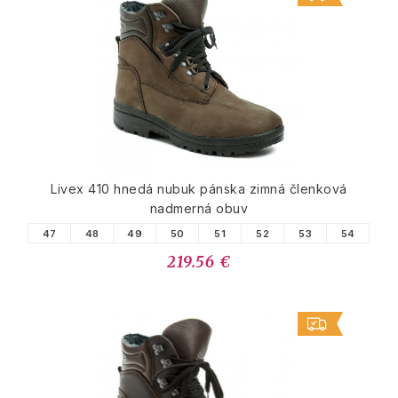
Livex 410 hnedá nubuk pánska zimná členková
nadmerná obuv
47
48
49
50
51
52
53
54
219.56 €