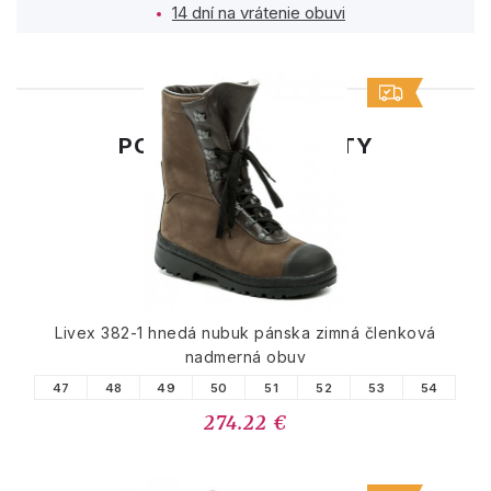
14 dní na vrátenie obuvi
PODOBNÉ PRODUKTY
Livex 382-1 hnedá nubuk pánska zimná členková
nadmerná obuv
47
48
49
50
51
52
53
54
274.22 €