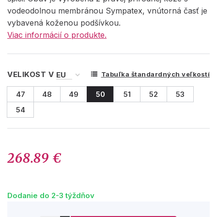
vodeodolnou membránou Sympatex, vnútorná časť je
vybavená koženou podšívkou.
Viac informácií o produkte.
VELIKOST V
Tabuľka štandardných veľkostí
47
48
49
50
51
52
53
54
268.89 €
Dodanie do 2-3 týždňov