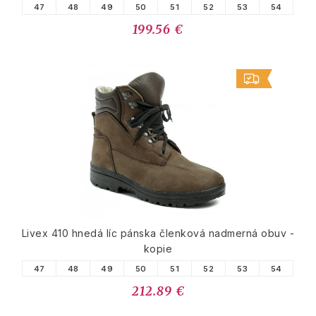
47
48
49
50
51
52
53
54
199.56 €
Livex 410 hnedá líc pánska členková nadmerná obuv -
kopie
47
48
49
50
51
52
53
54
212.89 €