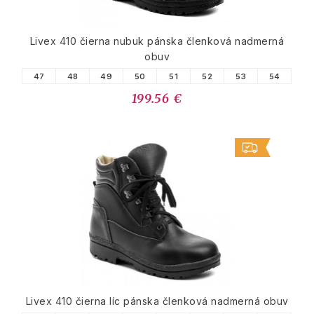
Livex 410 čierna nubuk pánska členková nadmerná
obuv
47
48
49
50
51
52
53
54
199.56 €
Livex 410 čierna líc pánska členková nadmerná obuv