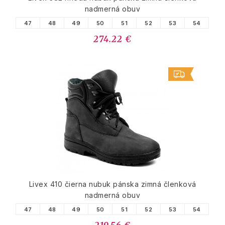
nadmerná obuv
47
48
49
50
51
52
53
54
274.22 €
Livex 410 čierna nubuk pánska zimná členková
nadmerná obuv
47
48
49
50
51
52
53
54