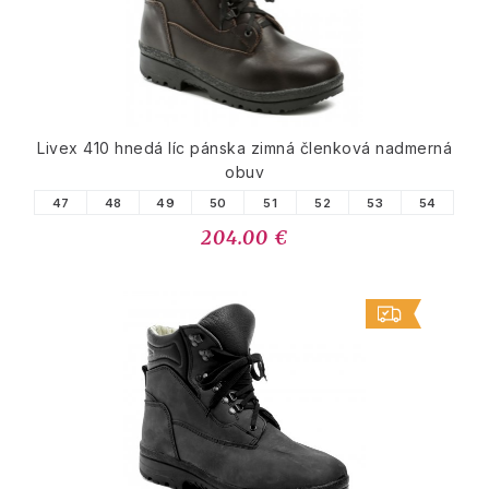
Livex 410 hnedá líc pánska zimná členková nadmerná
obuv
47
48
49
50
51
52
53
54
204.00 €