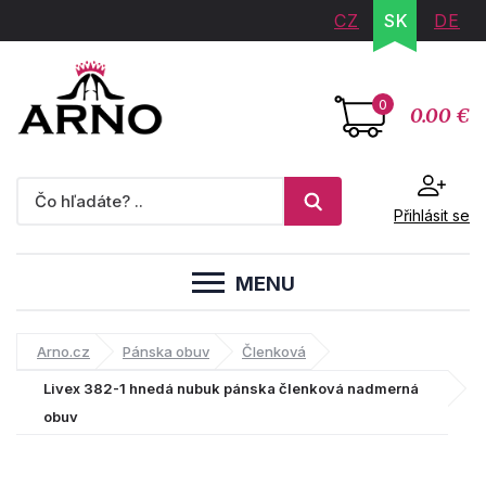
CZ
SK
DE
0
0.00 €
Přihlásit se
MENU
Arno.cz
Pánska obuv
Členková
Livex 382-1 hnedá nubuk pánska členková nadmerná
obuv