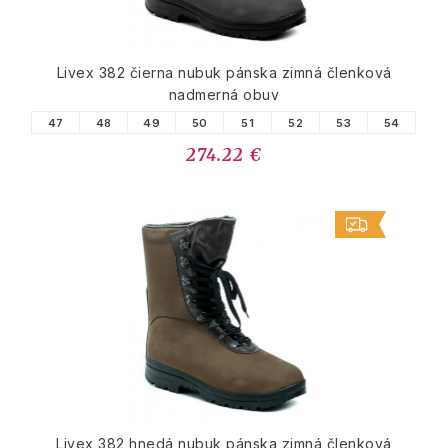
Livex 382 čierna nubuk pánska zimná členková
nadmerná obuv
47
48
49
50
51
52
53
54
274.22 €
Livex 382 hnedá nubuk pánska zimná členková