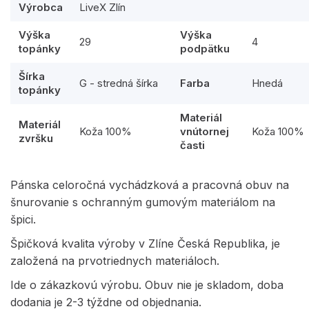
Výrobca
LiveX Zlín
Výška
Výška
29
4
topánky
podpätku
Šírka
G - stredná šírka
Farba
Hnedá
topánky
Materiál
Materiál
Koža 100%
vnútornej
Koža 100%
zvršku
časti
Pánska celoročná vychádzková a pracovná obuv na
šnurovanie s ochranným gumovým materiálom na
špici.
Špičková kvalita výroby v Zlíne Česká Republika, je
založená na prvotriednych materiáloch.
Ide o zákazkovú výrobu. Obuv nie je skladom, doba
dodania je 2-3 týždne od objednania.