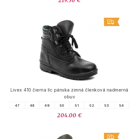
219.56 €
Livex 410 čierna líc pánska zimná členková nadmerná
obuv
47
48
49
50
51
52
53
54
204.00 €