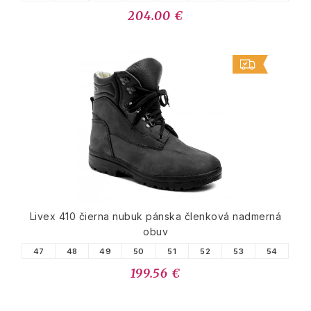
204.00 €
Livex 410 čierna nubuk pánska členková nadmerná
obuv
47
48
49
50
51
52
53
54
199.56 €