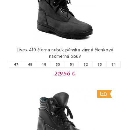
Livex 410 čierna nubuk pánska zimná členková
nadmerná obuv
47
48
49
50
51
52
53
54
219.56 €