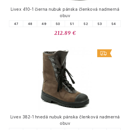
Livex 410-1 čierna nubuk pánska členková nadmerná
obuv
47
48
49
50
51
52
53
54
212.89 €
Livex 382-1 hnedá nubuk pánska členková nadmerná
obuv