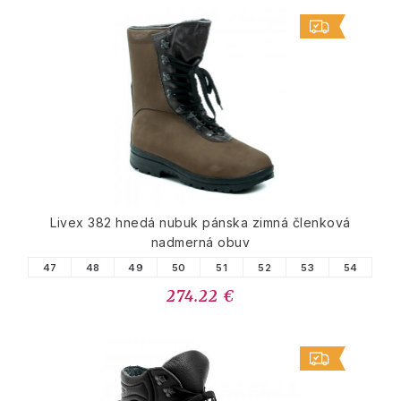
Livex 382 hnedá nubuk pánska zimná členková
nadmerná obuv
47
48
49
50
51
52
53
54
274.22 €