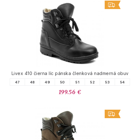
Livex 410 čierna líc pánska členková nadmerná obuv
47
48
49
50
51
52
53
54
199.56 €