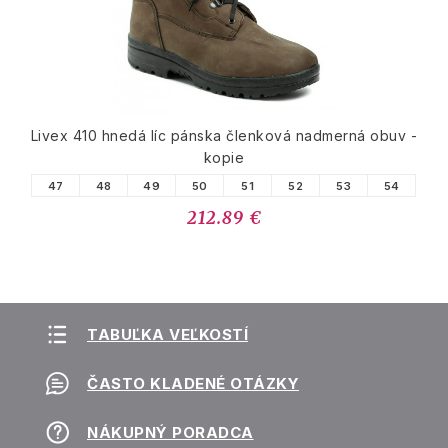
Livex 410 hnedá líc pánska členková nadmerná obuv -
kopie
47
48
49
50
51
52
53
54
212.89 €
TABUĽKA VEĽKOSTÍ
ČASTO KLADENÉ OTÁZKY
NÁKUPNÝ PORADCA