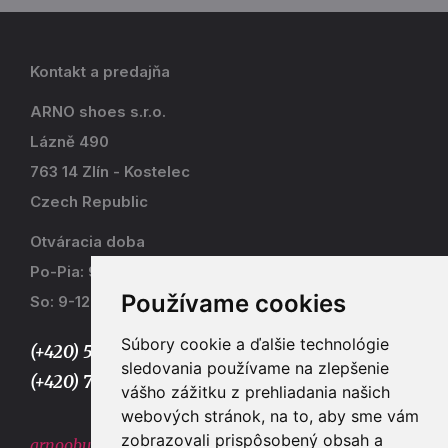
Kontakt a predajňa
ARNO shoes s.r.o.
Lázně 490
763 14 Zlín - Kostelec
Czech Republic
Otváracia doba
Po-Pia: 9-17
Používame cookies
So: 9-12
Súbory cookie a ďalšie technológie
(+420) 577 915 036,
sledovania používame na zlepšenie
(+420) 773 667 390
vášho zážitku z prehliadania našich
webových stránok, na to, aby sme vám
zobrazovali prispôsobený obsah a
arnoobuv@gmail.com