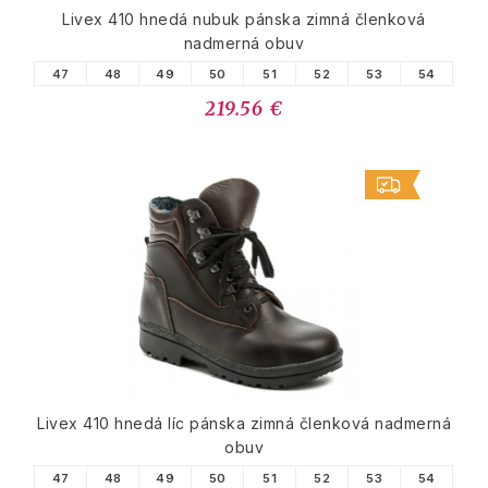
Livex 410 hnedá nubuk pánska zimná členková
nadmerná obuv
47
48
49
50
51
52
53
54
219.56 €
Livex 410 hnedá líc pánska zimná členková nadmerná
obuv
47
48
49
50
51
52
53
54