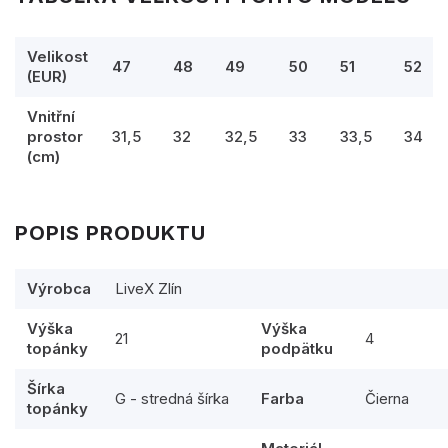
Velikost
47
48
49
50
51
52
(EUR)
Vnitřní
prostor
31,5
32
32,5
33
33,5
34
(cm)
POPIS PRODUKTU
Výrobca
LiveX Zlín
Výška
Výška
21
4
topánky
podpätku
Šírka
G - stredná šírka
Farba
Čierna
topánky