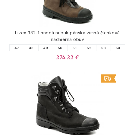
Livex 382-1 hnedá nubuk pánska zimná členková
nadmerná obuv
47
48
49
50
51
52
53
54
274.22 €