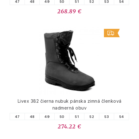
47
48
49
50
51
52
53
54
268.89 €
Livex 382 čierna nubuk pánska zimná členková
nadmerná obuv
47
48
49
50
51
52
53
54
274.22 €