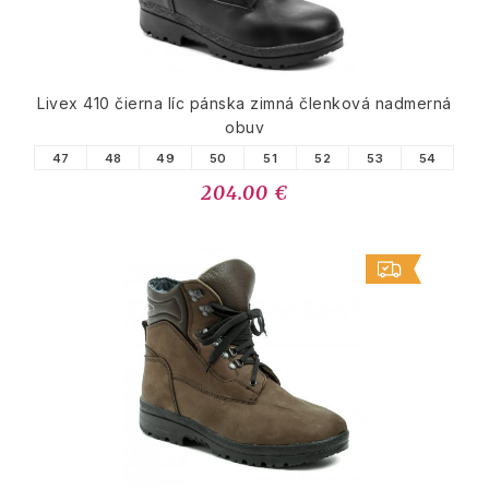
Livex 410 čierna líc pánska zimná členková nadmerná
obuv
47
48
49
50
51
52
53
54
204.00 €