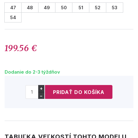
47
48
49
50
51
52
53
54
199.56 €
Dodanie do 2-3 týždňov
+
−
TABUĽKA VEĽKOSTÍ TOHTO MODELU