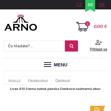
CZ
SK
DE
0
0.00 €
Přihlásit se
MENU
Arno.cz
Pánska obuv
Členková
Livex 410 čierna nubuk pánska členková nadmerná obuv