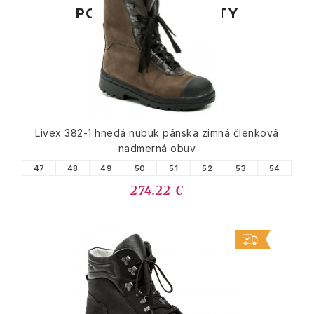
PODOBNÉ PRODUKTY
Livex 382-1 hnedá nubuk pánska zimná členková
nadmerná obuv
47
48
49
50
51
52
53
54
274.22 €