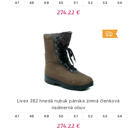
47
48
49
50
51
52
53
54
274.22 €
Livex 382 hnedá nubuk pánska zimná členková
nadmerná obuv
47
48
49
50
51
52
53
54
274.22 €