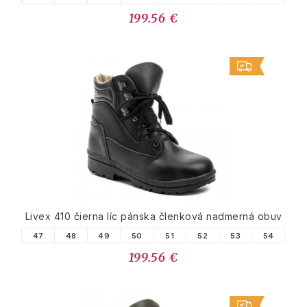
199.56 €
Livex 410 čierna líc pánska členková nadmerná obuv
47
48
49
50
51
52
53
54
199.56 €