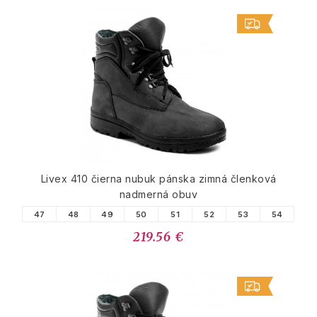
Livex 410 čierna nubuk pánska zimná členková
nadmerná obuv
47
48
49
50
51
52
53
54
219.56 €