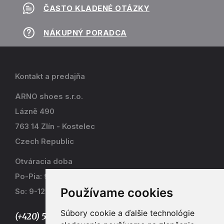
ČASTO KLADENÉ OTÁZKY
NÁKUPNÝ PORADCA
Kontakt a predajňa
ARNO shoes s.r.o.
Lázně 490
763 14 Zlín - Kostelec
Czech Republic
Otváracia doba
Po-Pia: 9-17
Používame cookies
So: 9-12
Súbory cookie a ďalšie technológie
(+420) 577 915 036,