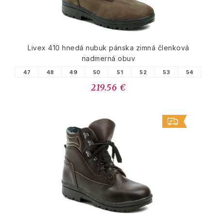
Livex 410 hnedá nubuk pánska zimná členková
nadmerná obuv
47
48
49
50
51
52
53
54
219.56 €