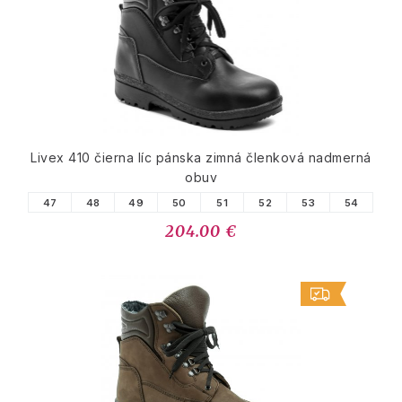
Livex 410 čierna líc pánska zimná členková nadmerná
obuv
47
48
49
50
51
52
53
54
204.00 €