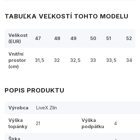
TABUĽKA VEĽKOSTÍ TOHTO MODELU
Velikost
47
48
49
50
51
52
(EUR)
Vnitřní
prostor
31,5
32
32,5
33
33,5
34
(cm)
POPIS PRODUKTU
Výrobca
LiveX Zlín
Výška
Výška
21
4
topánky
podpätku
Šírka