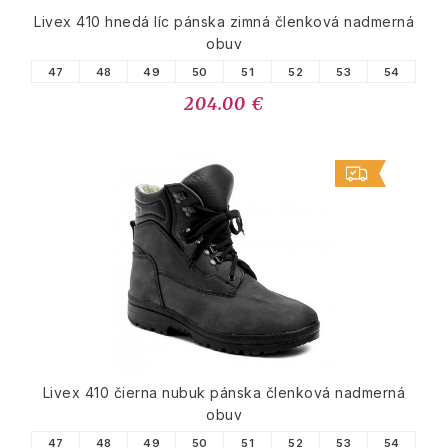
Livex 410 hnedá líc pánska zimná členková nadmerná
obuv
47
48
49
50
51
52
53
54
204.00 €
Livex 410 čierna nubuk pánska členková nadmerná
obuv
47
48
49
50
51
52
53
54