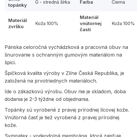
G - stredná šírka
Farba
Čierna
topánky
Materiál
Materiál
Koža 100%
vnútornej
Koža 100%
zvršku
časti
Pánska celoročná vychádzková a pracovná obuv na
šnurovanie s ochranným gumovým materiálom na
špici.
Špičková kvalita výroby v Zlíne Česká Republika, je
založená na prvotriednych materiáloch.
Ide o zákazkovú výrobu. Obuv nie je skladom, doba
dodania je 2-3 týždne od objednania.
Topánky sú vyrobené z pravej prírodnej lícovej kože.
Vnútorná časť je tiež vyrobená z pravej prírodnej
kože.
Sympatex - vodeodolná membrána, ktorá zaisťuje