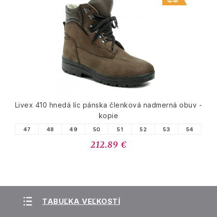
Livex 410 hnedá líc pánska členková nadmerná obuv -
kopie
47
48
49
50
51
52
53
54
212.89 €
TABUĽKA VEĽKOSTÍ