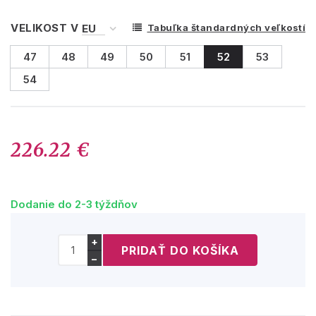
VELIKOST V
Tabuľka štandardných veľkostí
47
48
49
50
51
52
53
54
226.22 €
Dodanie do 2-3 týždňov
+
−