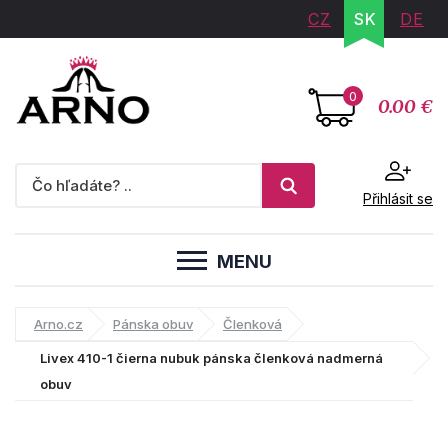
CZ
SK
DE
0
0.00 €
Přihlásit se
MENU
Arno.cz
Pánska obuv
Členková
Livex 410-1 čierna nubuk pánska členková nadmerná
obuv