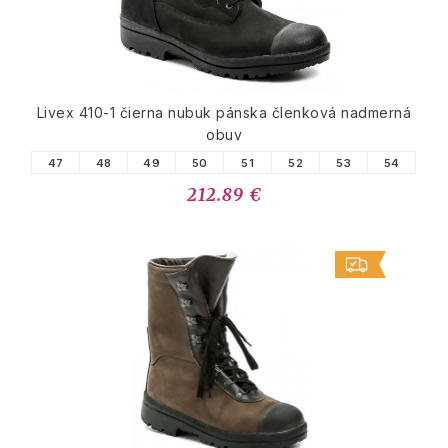
Livex 410-1 čierna nubuk pánska členková nadmerná
obuv
47
48
49
50
51
52
53
54
212.89 €