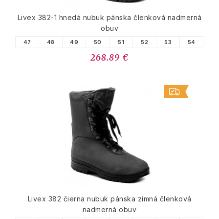
Livex 382-1 hnedá nubuk pánska členková nadmerná
obuv
47
48
49
50
51
52
53
54
268.89 €
Livex 382 čierna nubuk pánska zimná členková
nadmerná obuv