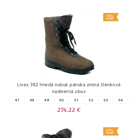
Livex 382 hnedá nubuk pánska zimná členková
nadmerná obuv
47
48
49
50
51
52
53
54
274.22 €