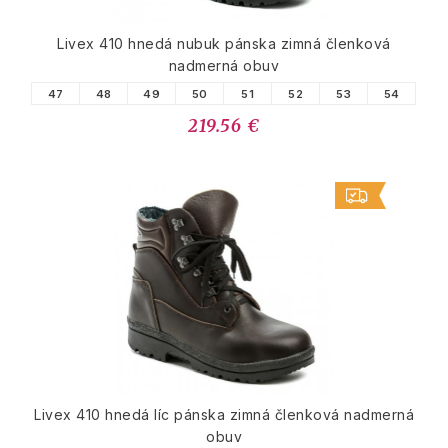
Livex 410 hnedá nubuk pánska zimná členková
nadmerná obuv
47
48
49
50
51
52
53
54
219.56 €
Livex 410 hnedá líc pánska zimná členková nadmerná
obuv