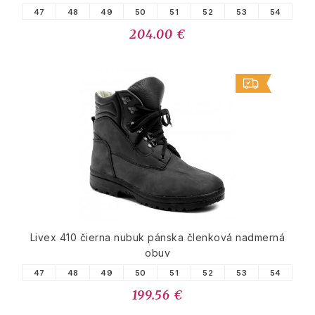
47
48
49
50
51
52
53
54
204.00 €
Livex 410 čierna nubuk pánska členková nadmerná
obuv
47
48
49
50
51
52
53
54
199.56 €