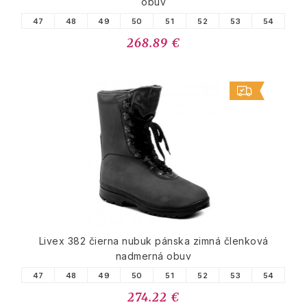
obuv
47
48
49
50
51
52
53
54
268.89 €
Livex 382 čierna nubuk pánska zimná členková
nadmerná obuv
47
48
49
50
51
52
53
54
274.22 €