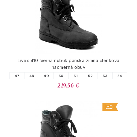
Livex 410 čierna nubuk pánska zimná členková
nadmerná obuv
47
48
49
50
51
52
53
54
219.56 €