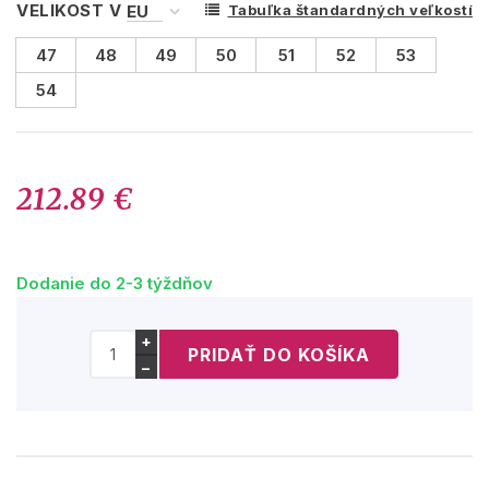
VELIKOST V
Tabuľka štandardných veľkostí
47
48
49
50
51
52
53
54
212.89 €
Dodanie do 2-3 týždňov
+
−