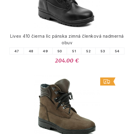
Livex 410 čierna líc pánska zimná členková nadmerná
obuv
47
48
49
50
51
52
53
54
204.00 €