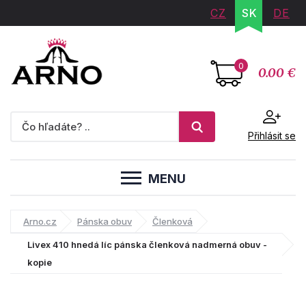
CZ
SK
DE
0
0.00 €
Přihlásit se
MENU
Arno.cz
Pánska obuv
Členková
Livex 410 hnedá líc pánska členková nadmerná obuv -
kopie