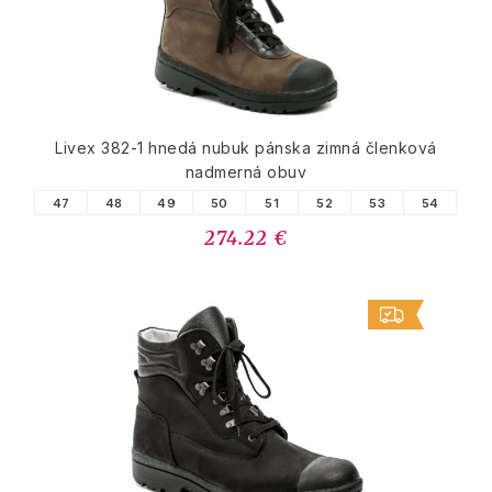
Livex 382-1 hnedá nubuk pánska zimná členková
nadmerná obuv
47
48
49
50
51
52
53
54
274.22 €