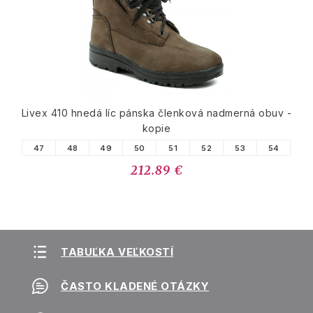
Livex 410 hnedá líc pánska členková nadmerná obuv -
kopie
47
48
49
50
51
52
53
54
212.89 €
TABUĽKA VEĽKOSTÍ
ČASTO KLADENÉ OTÁZKY