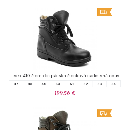
Livex 410 čierna líc pánska členková nadmerná obuv
47
48
49
50
51
52
53
54
199.56 €