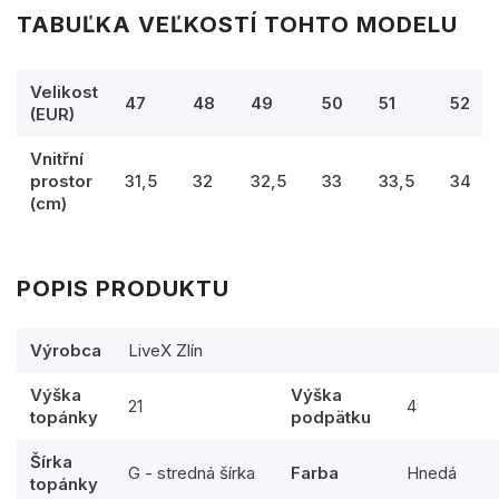
TABUĽKA VEĽKOSTÍ TOHTO MODELU
Velikost
47
48
49
50
51
52
(EUR)
Vnitřní
prostor
31,5
32
32,5
33
33,5
34
(cm)
POPIS PRODUKTU
Výrobca
LiveX Zlín
Výška
Výška
21
4
topánky
podpätku
Šírka
G - stredná šírka
Farba
Hnedá
topánky