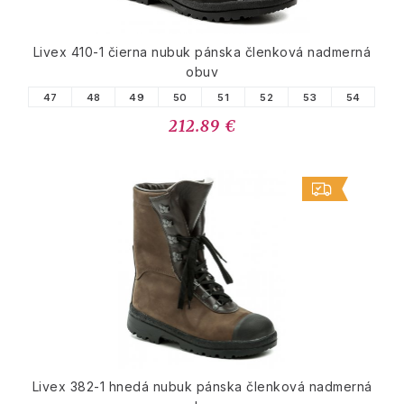
Livex 410-1 čierna nubuk pánska členková nadmerná
obuv
47
48
49
50
51
52
53
54
212.89 €
Livex 382-1 hnedá nubuk pánska členková nadmerná