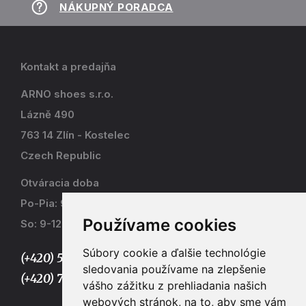
NÁKUPNÝ PORADCA
Kontakt a predajňa
ARNO shoes s.r.o.
Lázně 490
763 14 Zlín - Kostelec
Czech Republic
Otváracia doba
Po-Pia: 9-17
Používame cookies
So: 9-12
Súbory cookie a ďalšie technológie
(+420) 577 915 036,
sledovania používame na zlepšenie
(+420) 773 667 390
vášho zážitku z prehliadania našich
webových stránok, na to, aby sme vám