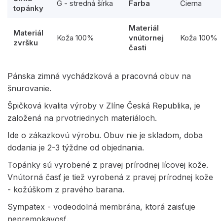
G - stredná šírka
Farba
Čierna
topánky
Materiál
Materiál
Koža 100%
vnútornej
Koža 100%
zvršku
časti
Pánska zimná vychádzková a pracovná obuv na
šnurovanie.
Špičková kvalita výroby v Zlíne Česká Republika, je
založená na prvotriednych materiáloch.
Ide o zákazkovú výrobu. Obuv nie je skladom, doba
dodania je 2-3 týždne od objednania.
Topánky sú vyrobené z pravej prírodnej lícovej kože.
Vnútorná časť je tiež vyrobená z pravej prírodnej kože
- kožúškom z pravého barana.
Sympatex - vodeodolná membrána, ktorá zaisťuje
nepremokavosť.