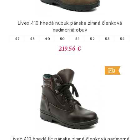
Livex 410 hnedá nubuk pánska zimná členková
nadmerná obuv
47
48
49
50
51
52
53
54
219.56 €
Livex 410 hnedá líc pánska zimná členková nadmerná