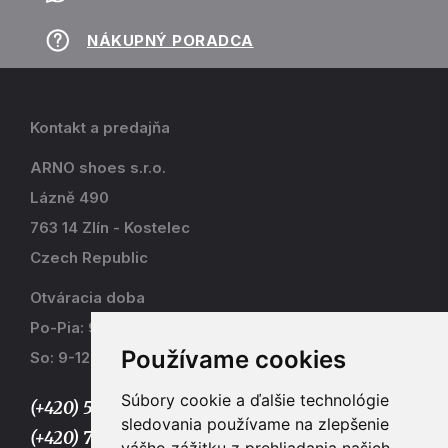
NÁKUPNÝ PORADCA
Kontakt a predajňa
ARNO shoes s.r.o.
Lázně 490
763 14 Zlín - Kostelec
Czech Republic
Otváracia doba
Po-Pia: 9-17
Používame cookies
So: 9-12
Súbory cookie a ďalšie technológie
(+420) 577 915 036,
sledovania používame na zlepšenie
(+420) 773 667 390
vášho zážitku z prehliadania našich