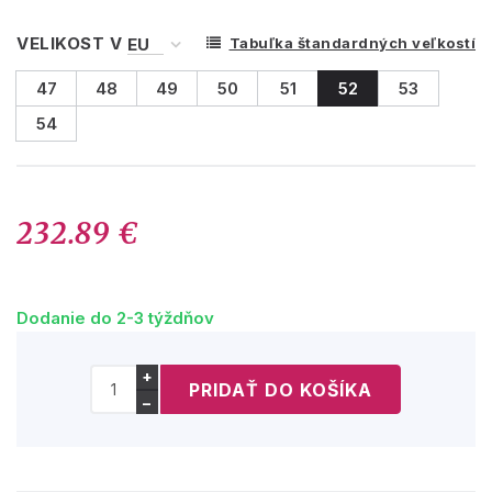
VELIKOST V
Tabuľka štandardných veľkostí
47
48
49
50
51
52
53
54
232.89 €
Dodanie do 2-3 týždňov
+
−