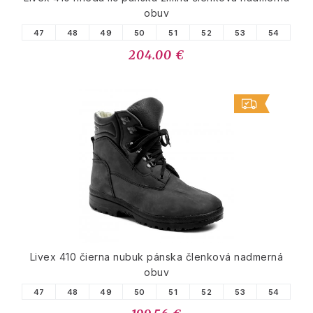
obuv
47
48
49
50
51
52
53
54
204.00 €
Livex 410 čierna nubuk pánska členková nadmerná
obuv
47
48
49
50
51
52
53
54