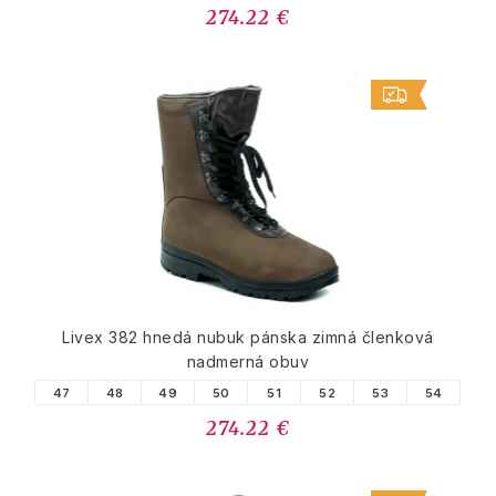
274.22 €
Livex 382 hnedá nubuk pánska zimná členková
nadmerná obuv
47
48
49
50
51
52
53
54
274.22 €