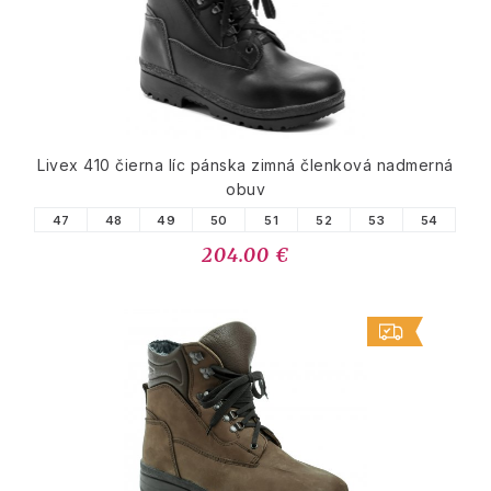
Livex 410 čierna líc pánska zimná členková nadmerná
obuv
47
48
49
50
51
52
53
54
204.00 €