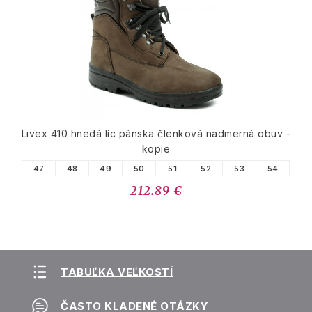
Livex 410 hnedá líc pánska členková nadmerná obuv -
kopie
47
48
49
50
51
52
53
54
212.89 €
TABUĽKA VEĽKOSTÍ
ČASTO KLADENÉ OTÁZKY