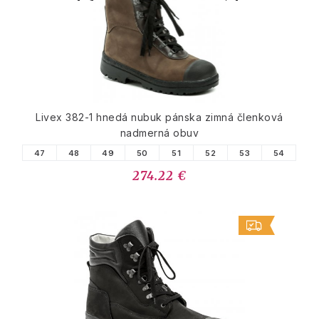
Livex 382-1 hnedá nubuk pánska zimná členková
nadmerná obuv
47
48
49
50
51
52
53
54
274.22 €