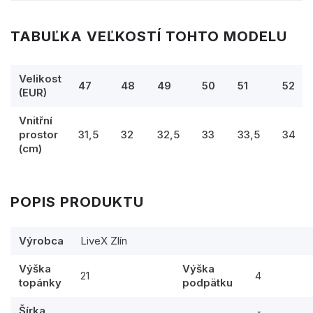
TABUĽKA VEĽKOSTÍ TOHTO MODELU
Velikost
47
48
49
50
51
52
(EUR)
Vnitřní
prostor
31,5
32
32,5
33
33,5
34
(cm)
POPIS PRODUKTU
Výrobca
LiveX Zlín
Výška
Výška
21
4
topánky
podpätku
Šírka