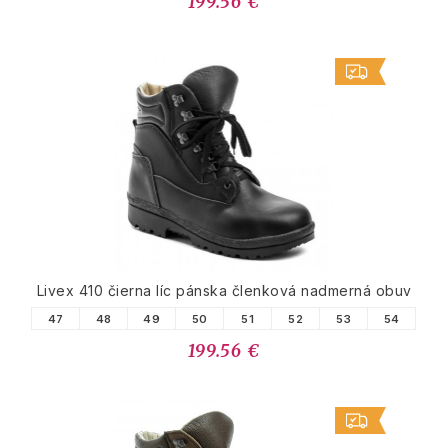
199.56 €
Livex 410 čierna líc pánska členková nadmerná obuv
47
48
49
50
51
52
53
54
199.56 €