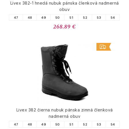
Livex 382-1 hnedá nubuk pánska členková nadmerná
obuv
47
48
49
50
51
52
53
54
268.89 €
Livex 382 čierna nubuk pánska zimná členková
nadmerná obuv
47
48
49
50
51
52
53
54