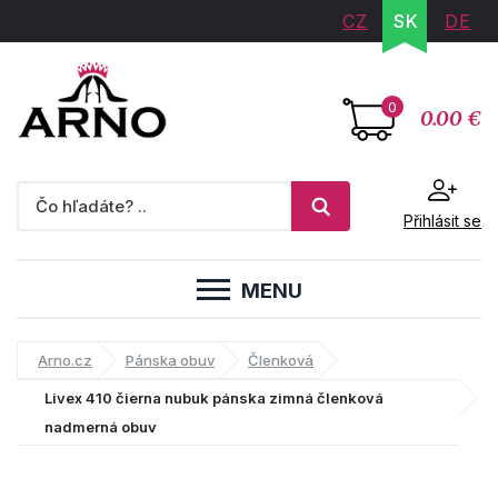
CZ
SK
DE
0
0.00 €
Přihlásit se
MENU
Arno.cz
Pánska obuv
Členková
Livex 410 čierna nubuk pánska zimná členková
nadmerná obuv