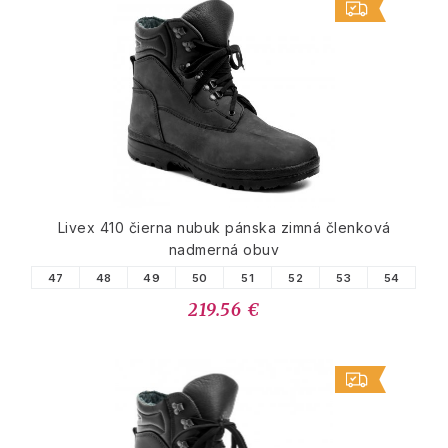
Livex 410 čierna nubuk pánska zimná členková
nadmerná obuv
47
48
49
50
51
52
53
54
219.56 €