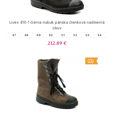
Livex 410-1 čierna nubuk pánska členková nadmerná
obuv
47
48
49
50
51
52
53
54
212.89 €