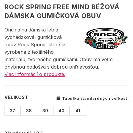
ROCK SPRING FREE MIND BÉŽOVÁ
DÁMSKA GUMIČKOVÁ OBUV
Originálna dámska letná
vychádzková, gumičková
obuv Rock Spring, ktorá je
vyrobená z textilného
materiálu, tvoreného gumičkami. Obuv má veľmi
ohybnou podošva s dobrou priľnavosťou.
Viac informácií o produkte.
VELIKOST
Tabuľka štandardných veľkostí
37
38
39
40
41