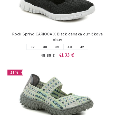
Rock Spring CARIOCA X Black dámska gumičková
obuv
37
38
39
40
42
41.33 €
48.89 €
28 %