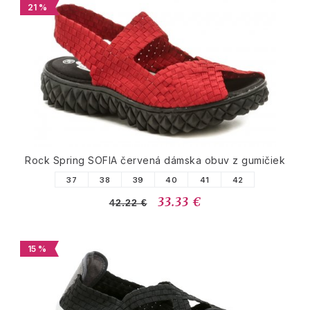
21 %
Rock Spring SOFIA červená dámska obuv z gumičiek
37
38
39
40
41
42
33.33 €
42.22 €
15 %