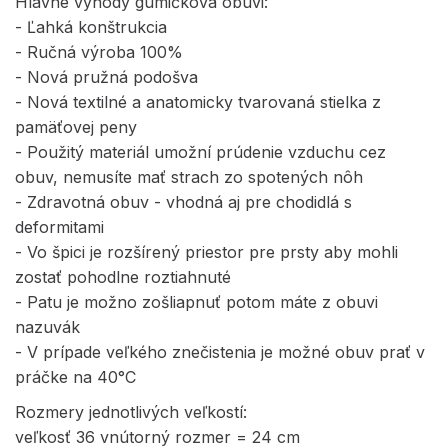
Hlavné výhody gumičková obuvi:
- Ľahká konštrukcia
- Ručná výroba 100%
- Nová pružná podošva
- Nová textilné a anatomicky tvarovaná stielka z
pamäťovej peny
- Použitý materiál umožní prúdenie vzduchu cez
obuv, nemusíte mať strach zo spotených nôh
- Zdravotná obuv - vhodná aj pre chodidlá s
deformitami
- Vo špici je rozšírený priestor pre prsty aby mohli
zostať pohodlne roztiahnuté
- Patu je možno zošliapnuť potom máte z obuvi
nazuvák
- V prípade veľkého znečistenia je možné obuv prať v
práčke na 40°C
Rozmery jednotlivých veľkostí:
veľkosť 36 vnútorný rozmer = 24 cm