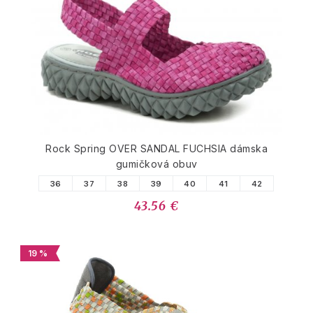
PODOBNÉ PRODUKTY
Rock Spring OVER SANDAL FUCHSIA dámska
gumičková obuv
36
37
38
39
40
41
42
43.56 €
19 %