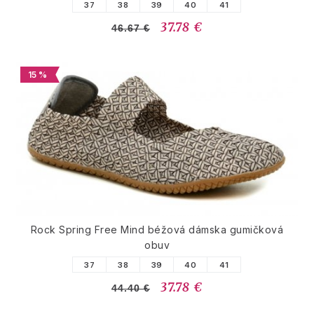
37
38
39
40
41
37.78 €
46.67 €
15 %
Rock Spring Free Mind béžová dámska gumičková
obuv
37
38
39
40
41
37.78 €
44.40 €