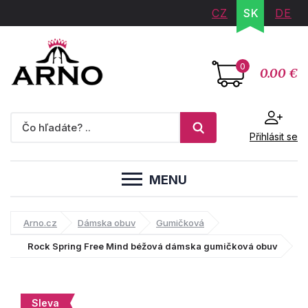
CZ
SK
DE
0
0.00 €
Přihlásit se
MENU
Arno.cz
Dámska obuv
Gumičková
Rock Spring Free Mind béžová dámska gumičková obuv
Sleva