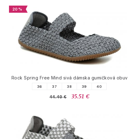
20 %
Rock Spring Free Mind sivá dámska gumičková obuv
36
37
38
39
40
35.51 €
44.40 €