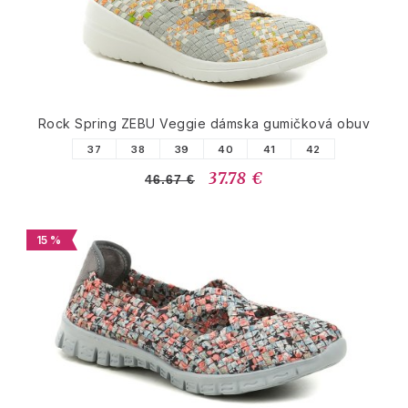
Rock Spring ZEBU Veggie dámska gumičková obuv
37
38
39
40
41
42
37.78 €
46.67 €
15 %