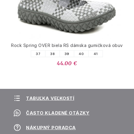
Rock Spring OVER biela RS dámska gumičková obuv
37
38
39
40
41
44.00 €
TABUĽKA VEĽKOSTÍ
ČASTO KLADENÉ OTÁZKY
NÁKUPNÝ PORADCA