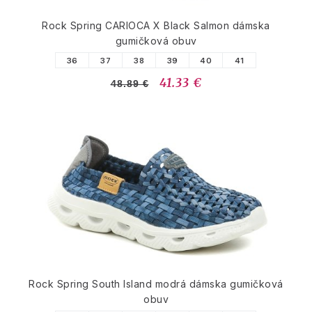
Rock Spring CARIOCA X Black Salmon dámska
gumičková obuv
36
37
38
39
40
41
41.33 €
48.89 €
Rock Spring South Island modrá dámska gumičková
obuv