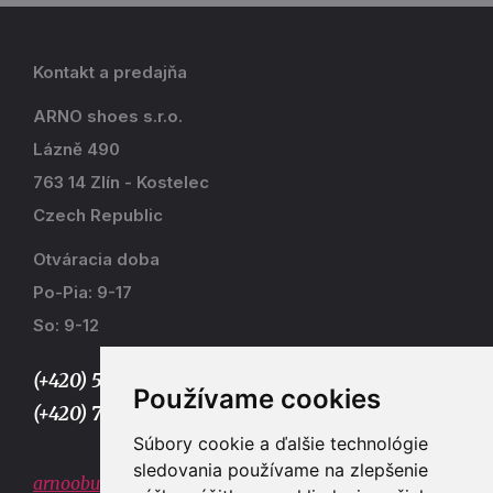
Kontakt a predajňa
ARNO shoes s.r.o.
Lázně 490
763 14 Zlín - Kostelec
Czech Republic
Otváracia doba
Po-Pia: 9-17
So: 9-12
(+420) 577 915 036,
Používame cookies
(+420) 773 667 390
Súbory cookie a ďalšie technológie
sledovania používame na zlepšenie
arnoobuv@gmail.com