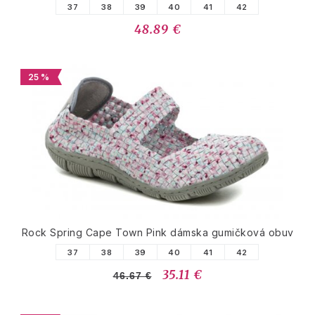
37
38
39
40
41
42
48.89 €
25 %
Rock Spring Cape Town Pink dámska gumičková obuv
37
38
39
40
41
42
35.11 €
46.67 €