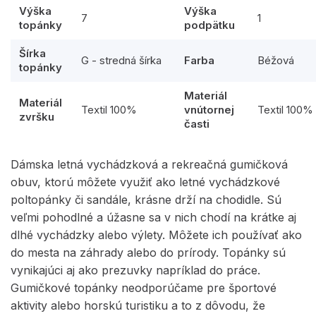
Výška
Výška
7
1
topánky
podpätku
Šírka
G - stredná šírka
Farba
Béžová
topánky
Materiál
Materiál
Textil 100%
vnútornej
Textil 100%
zvršku
časti
Dámska letná vychádzková a rekreačná gumičková
obuv, ktorú môžete využiť ako letné vychádzkové
poltopánky či sandále, krásne drží na chodidle. Sú
veľmi pohodlné a úžasne sa v nich chodí na krátke aj
dlhé vychádzky alebo výlety. Môžete ich používať ako
do mesta na záhrady alebo do prírody. Topánky sú
vynikajúci aj ako prezuvky napríklad do práce.
Gumičkové topánky neodporúčame pre športové
aktivity alebo horskú turistiku a to z dôvodu, že