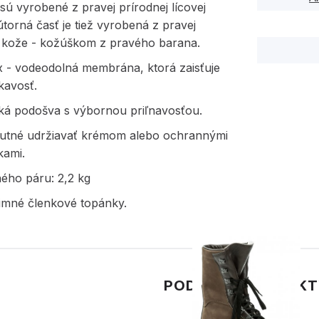
ú vyrobené z pravej prírodnej lícovej
torná časť je tiež vyrobená z pravej
j kože - kožúškom z pravého barana.
 - vodeodolná membrána, ktorá zaisťuje
avosť.
cká podošva s výbornou priľnavosťou.
nutné udržiavať krémom alebo ochrannými
kami.
ého páru: 2,2 kg
imné členkové topánky.
PODOBNÉ PRODUK