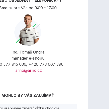
EBO OBJEDNAŤ TELEFONICKY?
Sme tu pre Vás od 9:00 - 17:00
Ing. Tomáš Ondra
manager e-shopu
0 577 915 036, +420 773 667 390
arno@arno.cz
MOHLO BY VÁS ZAUJÍMAŤ
ko si správne zmerať dĺžku chodidla