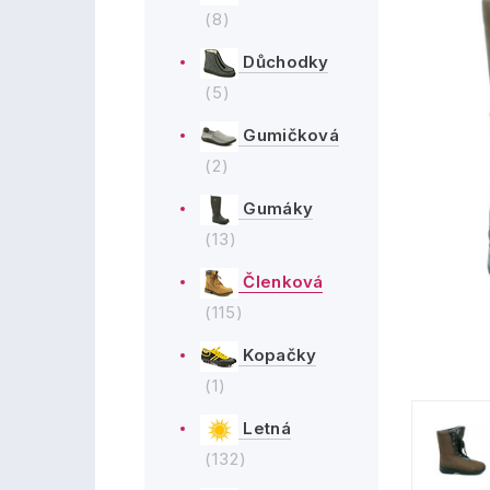
(8)
Důchodky
(5)
Gumičková
(2)
Gumáky
(13)
Členková
(115)
Kopačky
(1)
Letná
(132)