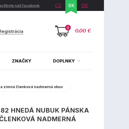
CZ
SK
DE
avštívte náš facebook
0
0.00 €
Registrácia
ZNAČKY
DOPLNKY
ka zimná členková nadmerná obuv
382 HNEDÁ NUBUK PÁNSKA
 ČLENKOVÁ NADMERNÁ