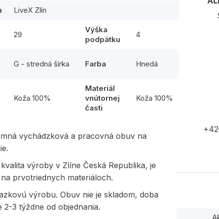
AL
a
LiveX Zlín
Výška
29
4
y
podpätku
G - stredná šírka
Farba
Hnedá
y
Materiál
l
Koža 100%
vnútornej
Koža 100%
časti
+42
imná vychádzková a pracovná obuv na
ie.
kvalita výroby v Zlíne Česká Republika, je
na prvotriednych materiáloch.
kazkovú výrobu. Obuv nie je skladom, doba
e 2-3 týždne od objednania.
A