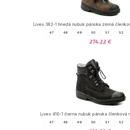
Livex 382-1 hnedá nubuk pánska zimná členk
47
48
49
50
51
52
274.22 €
Livex 410-1 čierna nubuk pánska členková
47
48
49
50
51
52