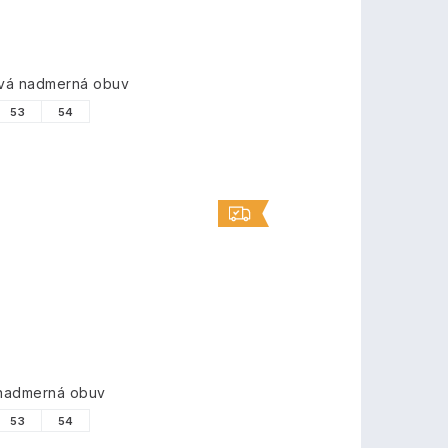
ová nadmerná obuv
53
54
 nadmerná obuv
53
54