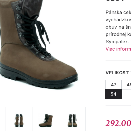
Pánska cel
vychádzko
obuv na šn
prírodnej 
Sympatex.
Viac inform
VELIKOST
47
4
54
292.0