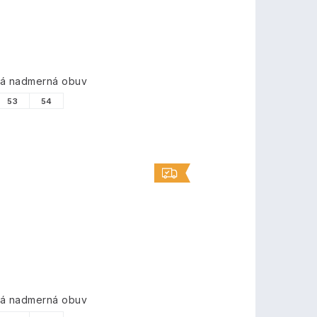
vá nadmerná obuv
53
54
vá nadmerná obuv