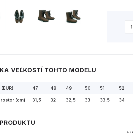
KA VEĽKOSTÍ TOHTO MODELU
t (EUR)
47
48
49
50
51
52
prostor (cm)
31,5
32
32,5
33
33,5
34
 PRODUKTU