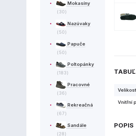
Mokasíny
(30)
Nazúvaky
(50)
Papuče
(50)
Poltopánky
TABUĽ
(183)
Pracovné
Velikos
(36)
Vnitřní 
Rekreačná
(67)
POPIS
Sandále
(28)