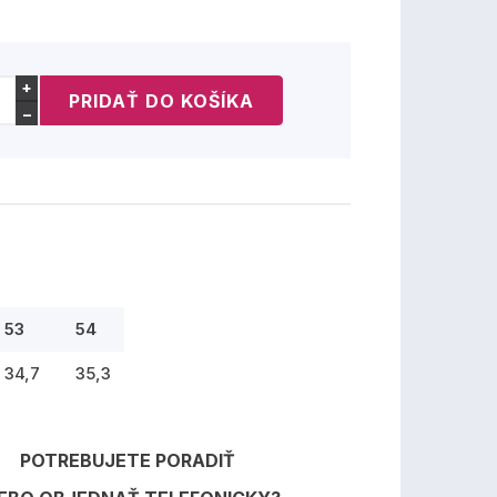
+
−
53
54
34,7
35,3
POTREBUJETE PORADIŤ