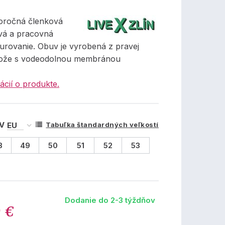
oročná členková
vá a pracovná
urovanie. Obuv je vyrobená z pravej
kože s vodeodolnou membránou
ácií o produkte.
 V
Tabuľka štandardných veľkostí
8
49
50
51
52
53
Dodanie do 2-3 týždňov
0 €