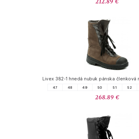
212.89 €
Livex 382-1 hnedá nubuk pánska členková
47
48
49
50
51
52
268.89 €