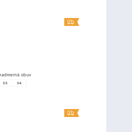
 nadmerná obuv
53
54