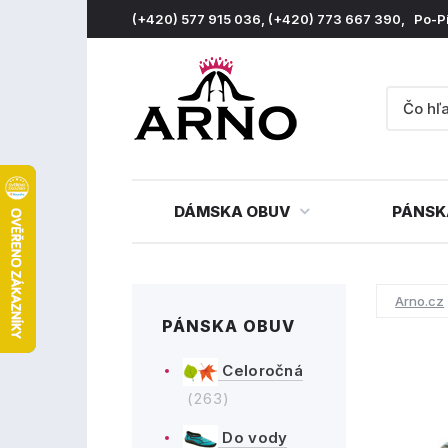
(+420) 577 915 036, (+420) 773 667 390, Po-P
DÁMSKA OBUV
PÁNSK
Arno.cz
PÁNSKA OBUV
Celoročná
(263)
Do vody