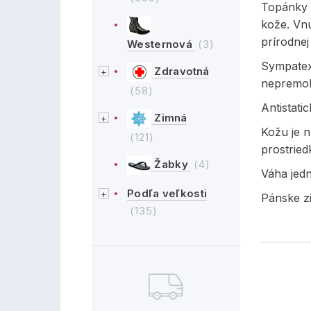
Topánky s
kože. Vnú
prírodne
Westernová
(3)
Sympatex
Zdravotná
nepremok
(58)
Antistati
Zimná
Kožu je 
(121)
prostried
Žabky
(4)
Váha jedn
Podľa veľkosti
Pánske z
(135)