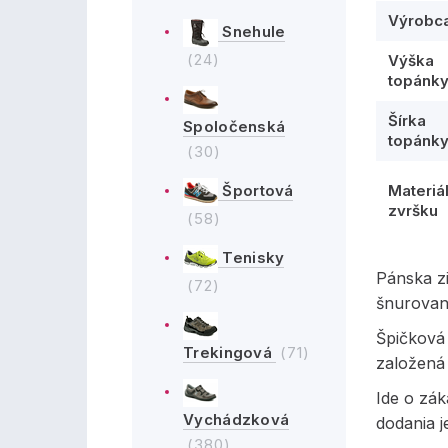
Výrobc
Snehule
(24)
Výška
topánk
Šírka
Spoločenská
topánk
(30)
Materiá
Športová
zvršku
(58)
Tenisky
Pánska z
(72)
šnurovan
Špičková 
Trekingová
(71)
založená 
Ide o zá
Vychádzková
dodania j
(380)