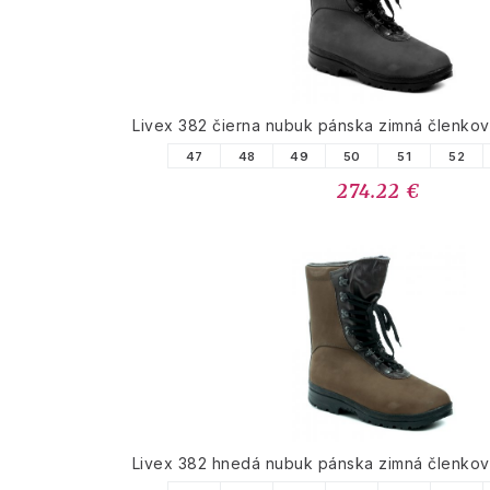
Livex 382 čierna nubuk pánska zimná členko
47
48
49
50
51
52
274.22 €
Livex 382 hnedá nubuk pánska zimná členko