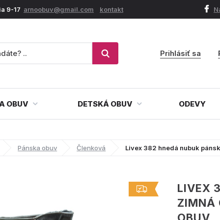
ia 9-17
arnoobuv@gmail.com
kontakt
N
Prihlásiť sa
A OBUV
DETSKÁ OBUV
ODEVY
Pánska obuv
Členková
Livex 382 hnedá nubuk páns
LIVEX 
ZIMNÁ
OBUV