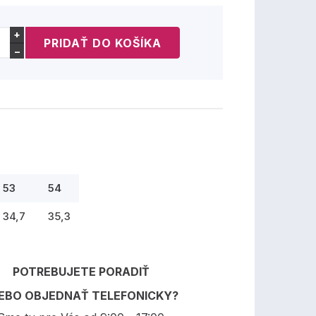
+
−
53
54
34,7
35,3
POTREBUJETE PORADIŤ
EBO OBJEDNAŤ TELEFONICKY?