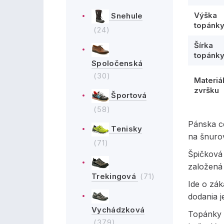
Výška
Snehule
topánk
(24)
Šírka
topánk
Spoločenská
(30)
Materiá
zvršku
Športová
(58)
Pánska c
Tenisky
na šnuro
(71)
Špičková 
založená 
Trekingová
(71)
Ide o zá
dodania j
Vychádzková
Topánky s
(379)