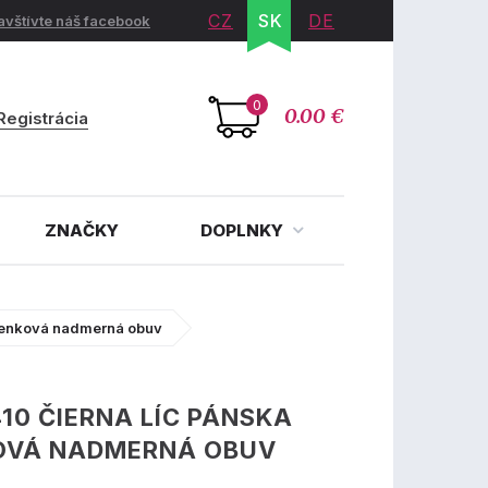
CZ
SK
DE
avštívte náš facebook
0
0.00 €
Registrácia
ZNAČKY
DOPLNKY
členková nadmerná obuv
410 ČIERNA LÍC PÁNSKA
OVÁ NADMERNÁ OBUV