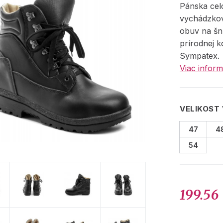
Pánska cel
vychádzko
obuv na šn
prírodnej 
Sympatex.
Viac inform
VELIKOST
47
4
54
199.56