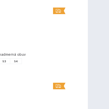
 nadmerná obuv
53
54