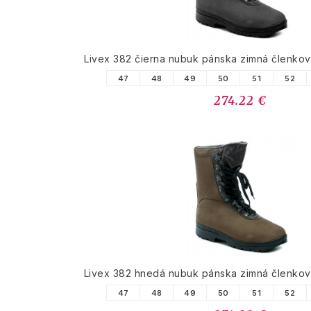
Livex 382 čierna nubuk pánska zimná členko
47
48
49
50
51
52
274.22 €
Livex 382 hnedá nubuk pánska zimná členko
47
48
49
50
51
52