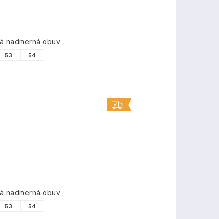
vá nadmerná obuv
53
54
vá nadmerná obuv
53
54