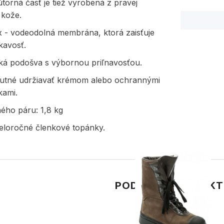
torná časť je tiež vyrobená z pravej
 kože.
 - vodeodolná membrána, ktorá zaisťuje
avosť.
cká podošva s výbornou priľnavosťou.
nutné udržiavať krémom alebo ochrannými
kami.
ého páru: 1,8 kg
eloročné členkové topánky.
PODOBNÉ PRODUK