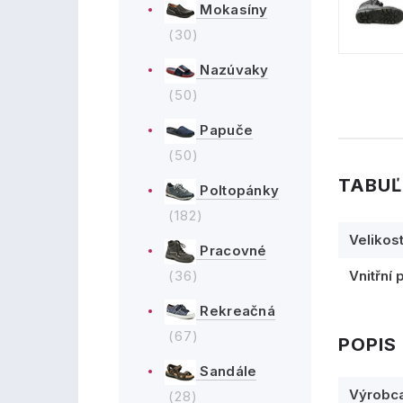
Mokasíny
(30)
Nazúvaky
(50)
Papuče
(50)
TABUĽ
Poltopánky
(182)
Velikos
Pracovné
(36)
Vnitřní 
Rekreačná
(67)
POPIS
Sandále
Výrobc
(28)