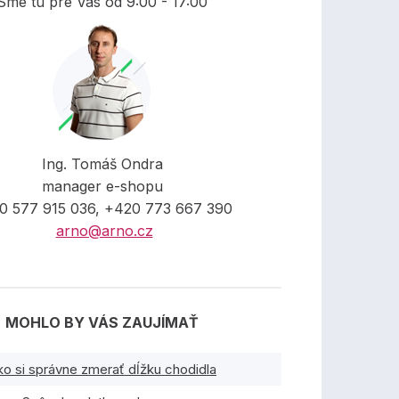
Sme tu pre Vás od 9:00 - 17:00
Ing. Tomáš Ondra
manager e-shopu
0 577 915 036, +420 773 667 390
arno@arno.cz
MOHLO BY VÁS ZAUJÍMAŤ
ko si správne zmerať dĺžku chodidla