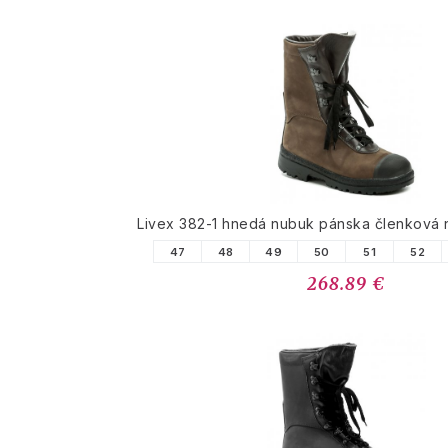
Livex 382-1 hnedá nubuk pánska členková
47
48
49
50
51
52
268.89 €