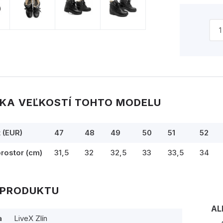
KA VEĽKOSTÍ TOHTO MODELU
t (EUR)
47
48
49
50
51
52
prostor (cm)
31,5
32
32,5
33
33,5
34
 PRODUKTU
AL
a
LiveX Zlín