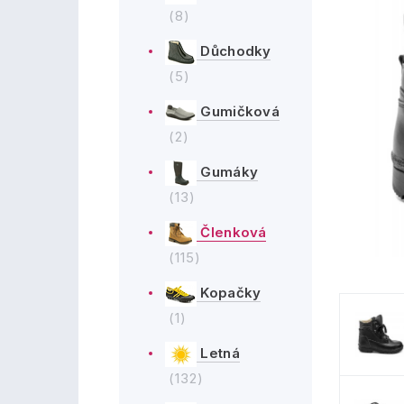
(8)
Důchodky
(5)
Gumičková
(2)
Gumáky
(13)
Členková
(115)
Kopačky
(1)
Letná
(132)