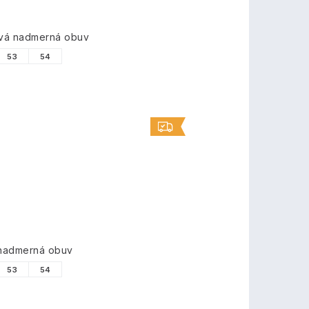
ová nadmerná obuv
53
54
 nadmerná obuv
53
54