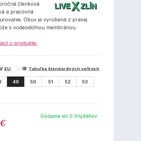
oročná členková
vá a pracovná
urovanie. Obuv je vyrobená z pravej
kože s vodeodolnou membránou
ácií o produkte.
 V
Tabuľka štandardných veľkostí
8
49
50
51
52
53
Dodanie do 2-3 týždňov
 €