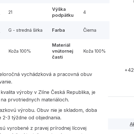
Výška
21
4
y
podpätku
G - stredná šírka
Farba
Čierna
y
Materiál
l
Koža 100%
vnútornej
Koža 100%
časti
+42
eloročná vychádzková a pracovná obuv
vanie.
kvalita výroby v Zlíne Česká Republika, je
na prvotriednych materiáloch.
kazkovú výrobu. Obuv nie je skladom, doba
e 2-3 týždne od objednania.
A
ú vyrobené z pravej prírodnej lícovej