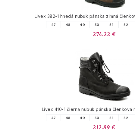
Livex 382-1 hnedá nubuk pánska zimná členk
47
48
49
50
51
52
274.22 €
Livex 410-1 čierna nubuk pánska členková
47
48
49
50
51
52
212.89 €