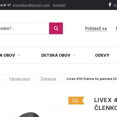
ia 9-17
arnoobuv@gmail.com
kontakt
N
Prihlásiť sa
A OBUV
DETSKÁ OBUV
ODEVY
Pánska obuv
Členková
Livex 410 čierna líc pánska 
LIVEX 
ČLENK