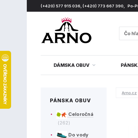
(+420) 577 915 036, (+420) 773 667 390, Po-P
DÁMSKA OBUV
PÁNSK
Arno.cz
PÁNSKA OBUV
Celoročná
(262)
Do vody