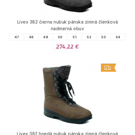
Livex 382 čierna nubuk pánska zimná členková
nadmerná obuv
47
48
49
50
51
52
53
54
274.22 €
Livex 382 hnedá nubuk pánska zimná členková