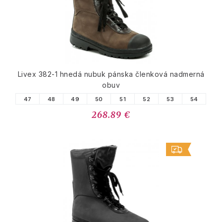
Livex 382-1 hnedá nubuk pánska členková nadmerná
obuv
47
48
49
50
51
52
53
54
268.89 €