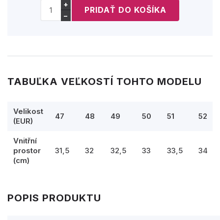
+
−
TABUĽKA VEĽKOSTÍ TOHTO MODELU
Velikost
47
48
49
50
51
52
(EUR)
Vnitřní
prostor
31,5
32
32,5
33
33,5
34
(cm)
POPIS PRODUKTU