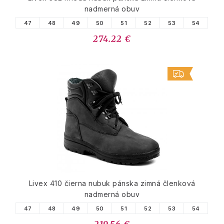
nadmerná obuv
47
48
49
50
51
52
53
54
274.22 €
Livex 410 čierna nubuk pánska zimná členková
nadmerná obuv
47
48
49
50
51
52
53
54