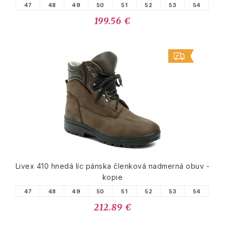
47
48
49
50
51
52
53
54
199.56 €
Livex 410 hnedá líc pánska členková nadmerná obuv -
kopie
47
48
49
50
51
52
53
54
212.89 €