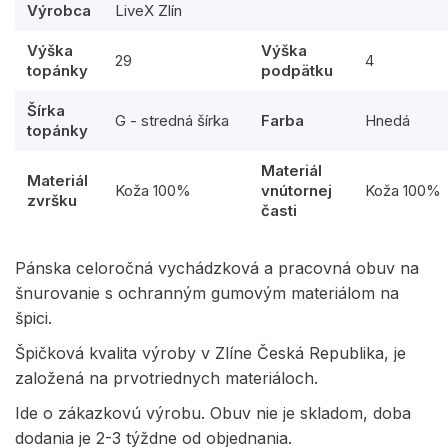
Výrobca
LiveX Zlín
Výška
Výška
29
4
topánky
podpätku
Šírka
G - stredná šírka
Farba
Hnedá
topánky
Materiál
Materiál
Koža 100%
vnútornej
Koža 100%
zvršku
časti
Pánska celoročná vychádzková a pracovná obuv na
šnurovanie s ochranným gumovým materiálom na
špici.
Špičková kvalita výroby v Zlíne Česká Republika, je
založená na prvotriednych materiáloch.
Ide o zákazkovú výrobu. Obuv nie je skladom, doba
dodania je 2-3 týždne od objednania.