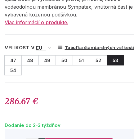
vodeodolnou membránou Sympatex, vnútorná časť je
vybavená koženou podšívkou.
Viac informácií o produkte.
VELIKOST V
Tabuľka štandardných veľkostí
47
48
49
50
51
52
53
54
286.67 €
Dodanie do 2-3 týždňov