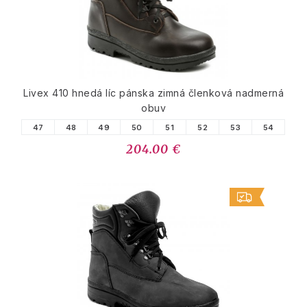
Livex 410 hnedá líc pánska zimná členková nadmerná
obuv
47
48
49
50
51
52
53
54
204.00 €