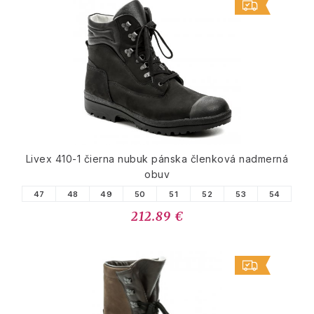
Livex 410-1 čierna nubuk pánska členková nadmerná
obuv
47
48
49
50
51
52
53
54
212.89 €