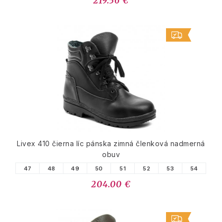
219.56 €
Livex 410 čierna líc pánska zimná členková nadmerná
obuv
47
48
49
50
51
52
53
54
204.00 €