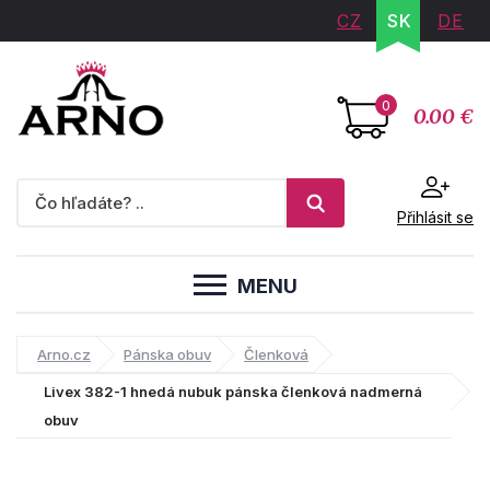
CZ
SK
DE
0
0.00 €
Přihlásit se
MENU
Arno.cz
Pánska obuv
Členková
Livex 382-1 hnedá nubuk pánska členková nadmerná
obuv