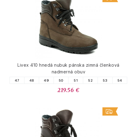
Livex 410 hnedá nubuk pánska zimná členková
nadmerná obuv
47
48
49
50
51
52
53
54
219.56 €