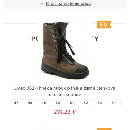
14 dní na vrátenie obuvi
PODOBNÉ PRODUKTY
Livex 382-1 hnedá nubuk pánska zimná členková
nadmerná obuv
47
48
49
50
51
52
53
54
274.22 €