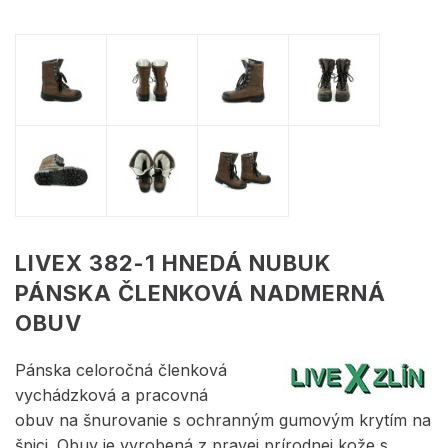
LIVEX 382-1 HNEDÁ NUBUK
PÁNSKA ČLENKOVÁ NADMERNÁ
OBUV
Pánska celoročná členková
vychádzková a pracovná
obuv na šnurovanie s ochranným gumovým krytím na
špici. Obuv je vyrobená z pravej prírodnej kože s