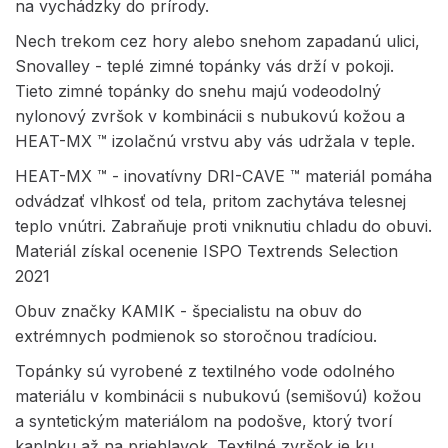
na vychádzky do prírody.
Nech trekom cez hory alebo snehom zapadanú ulici,
Snovalley - teplé zimné topánky vás drží v pokoji.
Tieto zimné topánky do snehu majú vodeodolný
nylonový zvršok v kombinácii s nubukovú kožou a
HEAT-MX ™ izolačnú vrstvu aby vás udržala v teple.
HEAT-MX ™ - inovatívny DRI-CAVE ™ materiál pomáha
odvádzať vlhkosť od tela, pritom zachytáva telesnej
teplo vnútri. Zabraňuje proti vniknutiu chladu do obuvi.
Materiál získal ocenenie ISPO Textrends Selection
2021
Obuv značky KAMIK - špecialistu na obuv do
extrémnych podmienok so storočnou tradíciou.
Topánky sú vyrobené z textilného vode odolného
materiálu v kombinácii s nubukovú (semišovú) kožou
a syntetickým materiálom na podošve, ktorý tvorí
kaplnku až na priehlavok. Textilné zvršok je ku