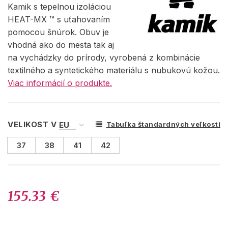
Kamik s tepelnou izoláciou
HEAT-MX ™ s uťahovaním
pomocou šnúrok. Obuv je
vhodná ako do mesta tak aj
na vychádzky do prírody, vyrobená z kombinácie
textilného a syntetického materiálu s nubukovú kožou.
Viac informácií o produkte.
VELIKOST V
Tabuľka štandardných veľkostí
37
38
41
42
155.33 €