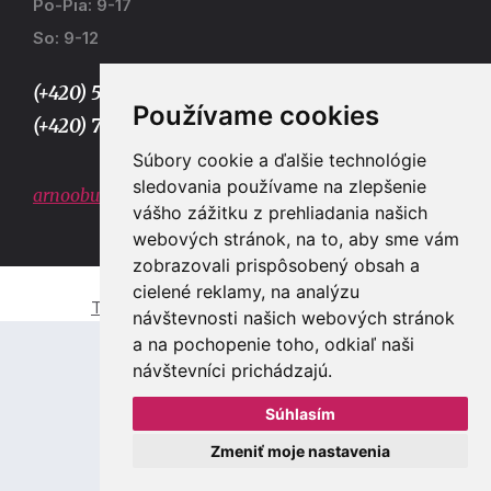
Po-Pia: 9-17
So: 9-12
(+420) 577 915 036,
Používame cookies
(+420) 773 667 390
Súbory cookie a ďalšie technológie
sledovania používame na zlepšenie
arnoobuv@gmail.com
vášho zážitku z prehliadania našich
webových stránok, na to, aby sme vám
zobrazovali prispôsobený obsah a
cielené reklamy, na analýzu
Tvorba e-shopů a webových stránek Zlín
návštevnosti našich webových stránok
a na pochopenie toho, odkiaľ naši
návštevníci prichádzajú.
Súhlasím
Zmeniť moje nastavenia