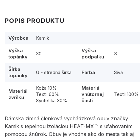
POPIS PRODUKTU
Výrobca
Kamik
Výška
Výška
30
3
topánky
podpätku
Šírka
G - stredná šírka
Farba
Sivá
topánky
Koža 10%
Materiál
Materiál
Textil 60%
vnútornej
Textil 100%
zvršku
Syntetika 30%
časti
Dámska zimná členková vychádzková obuv značky
Kamik s tepelnou izoláciou HEAT-MX ™ s uťahovaním
pomocou šnúrok. Obuv je vhodná ako do mesta tak aj