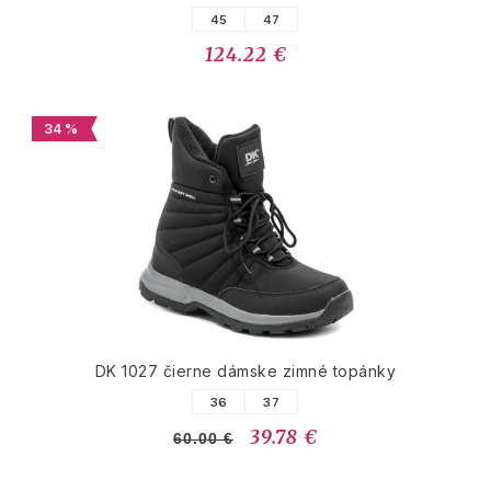
45
47
124.22 €
34 %
DK 1027 čierne dámske zimné topánky
36
37
39.78 €
60.00 €