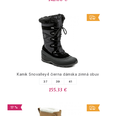
Kamik Snovalley4 čierna dámska zimná obuv
37
39
41
155.33 €
17 %