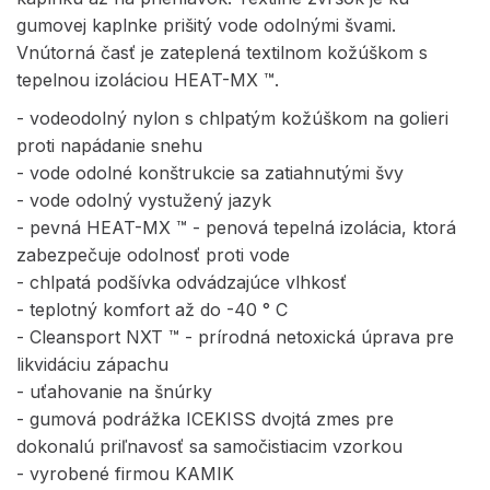
gumovej kaplnke prišitý vode odolnými švami.
Vnútorná časť je zateplená textilnom kožúškom s
tepelnou izoláciou HEAT-MX ™.
- vodeodolný nylon s chlpatým kožúškom na golieri
proti napádanie snehu
- vode odolné konštrukcie sa zatiahnutými švy
- vode odolný vystužený jazyk
- pevná HEAT-MX ™ - penová tepelná izolácia, ktorá
zabezpečuje odolnosť proti vode
- chlpatá podšívka odvádzajúce vlhkosť
- teplotný komfort až do -40 ° C
- Cleansport NXT ™ - prírodná netoxická úprava pre
likvidáciu zápachu
- uťahovanie na šnúrky
- gumová podrážka ICEKISS dvojtá zmes pre
dokonalú priľnavosť sa samočistiacim vzorkou
- vyrobené firmou KAMIK