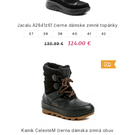
Jacalu A2841z61 čierne dámske zimné topánky
37
38
39
40
41
42
124.00 €
130.89 €
Kamik CelesteM čierna dámska zimná obuv