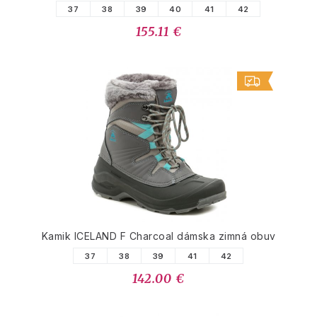
37
38
39
40
41
42
155.11 €
Kamik ICELAND F Charcoal dámska zimná obuv
37
38
39
41
42
142.00 €