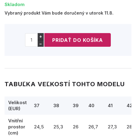
Skladom
Vybraný produkt Vám bude doručený v utorok 11.8.
+
−
TABUĽKA VEĽKOSTÍ TOHTO MODELU
Velikost
37
38
39
40
41
42
(EUR)
Vnitřní
prostor
24,5
25,3
26
26,7
27,3
28
(cm)