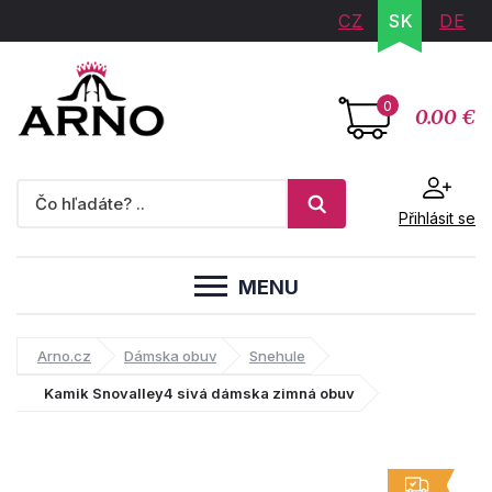
CZ
SK
DE
0
0.00 €
Přihlásit se
MENU
Arno.cz
Dámska obuv
Snehule
Kamik Snovalley4 sivá dámska zimná obuv