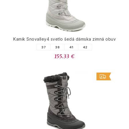
Kamik Snovalley4 svetlo šedá dámska zimná obuv
37
38
41
42
155.33 €