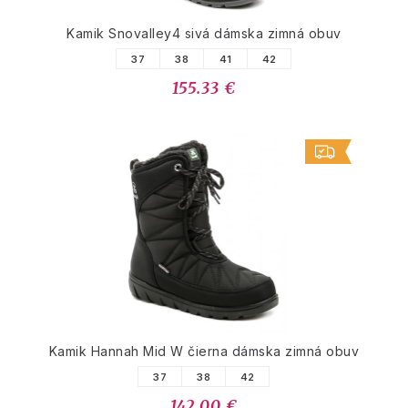
Kamik Snovalley4 sivá dámska zimná obuv
37
38
41
42
155.33 €
Kamik Hannah Mid W čierna dámska zimná obuv
37
38
42
142.00 €