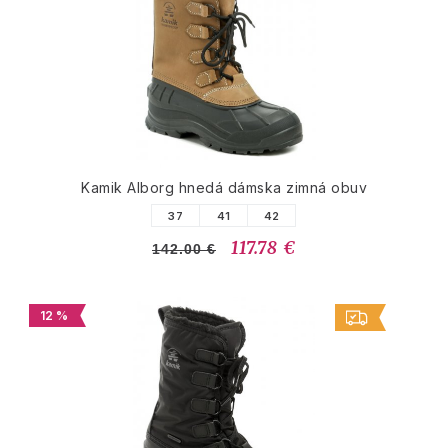
Kamik Alborg hnedá dámska zimná obuv
37
41
42
117.78 €
142.00 €
12 %